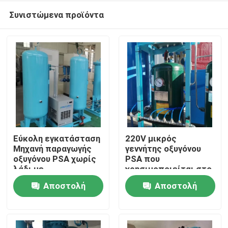
Συνιστώμενα προϊόντα
Εύκολη εγκατάσταση
220V μικρός
Μηχανή παραγωγής
γεννήτης οξυγόνου
οξυγόνου PSA χωρίς
PSA που
Σπίτι
λάδι με
χρησιμοποιείται στο
πιστοποιητικό ASME
νοσοκομείο
Αποστολή
Αποστολή
60Nm3/Hr
Προϊόντα
ερώτησης
ερώτησης
Σχετικά με εμάς