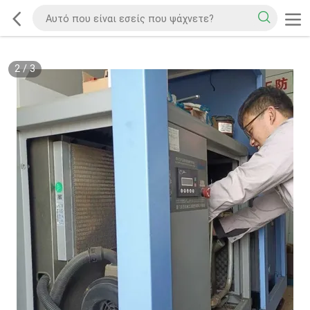
2
/
3