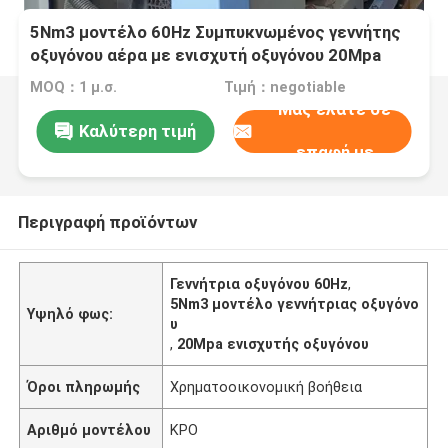
5Nm3 μοντέλο 60Hz Συμπυκνωμένος γεννήτης
οξυγόνου αέρα με ενισχυτή οξυγόνου 20Mpa
MOQ：1 μ.σ.
Τιμή：negotiable
Μας ελάτε σε
Καλύτερη τιμή
επαφή με
Περιγραφή προϊόντων
Γεννήτρια οξυγόνου 60Hz
,
5Nm3 μοντέλο γεννήτριας οξυγόνο
Υψηλό φως:
υ
,
20Mpa ενισχυτής οξυγόνου
Όροι πληρωμής
Χρηματοοικονομική βοήθεια
Αριθμό μοντέλου
ΚΡΟ