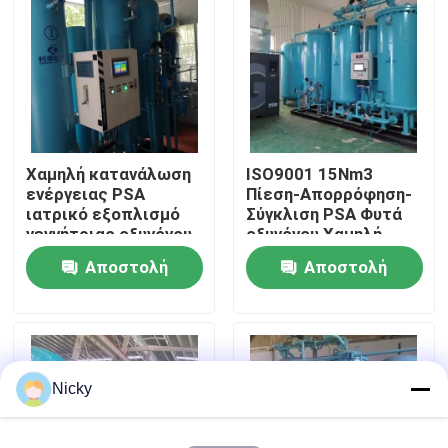
Επισκεψή εργοστασίου
Έλεγχος ποιότητας
Χαμηλή κατανάλωση
ISO9001 15Nm3
Επικοινωνήστε μαζί μας
ενέργειας PSA
Πίεση-Απορρόφηση-
ιατρικό εξοπλισμό
Σύγκλιση PSA Φυτά
γεννήτριας οξυγόνου
οξυγόνου Χαμηλή
Ειδήσεις
ενεργειακή απόδοση
συντήρηση
Αποστολή
Αποστολή
ερώτησης
ερώτησης
Ζητήστε μια προσφορά
Παραγωγοί αζώτου PSA
Nicky
Γεννήτρια αζώτου υψηλής αγνότητας