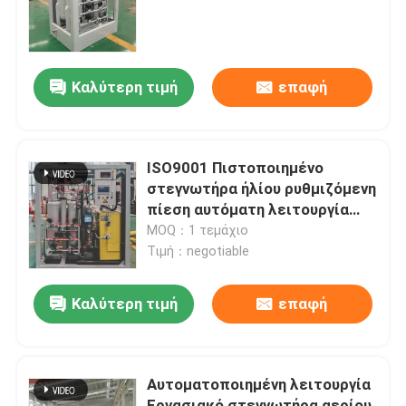
Επισκεψή εργοστασίου
Καλύτερη τιμή
επαφή
Έλεγχος ποιότητας
Επικοινωνήστε μαζί μας
ISO9001 Πιστοποιημένο
στεγνωτήρα ήλίου ρυθμιζόμενη
πίεση αυτόματη λειτουργία
Ειδήσεις
ελέγχου
MOQ：1 τεμάχιο
Τιμή：negotiable
Ζητήστε μια προσφορά
Καλύτερη τιμή
επαφή
Παραγωγοί αζώτου PSA
Αυτοματοποιημένη λειτουργία
Γεννήτρια αζώτου υψηλής αγνότητας
Εργασιακό στεγνωτήρα αερίου