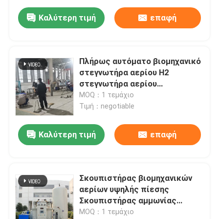
Καλύτερη τιμή
επαφή
Πλήρως αυτόματο βιομηχανικό
στεγνωτήρα αερίου H2
στεγνωτήρα αερίου
προσαρμοσμένο εύκολη
MOQ：1 τεμάχιο
συντήρηση
Τιμή：negotiable
Καλύτερη τιμή
επαφή
Σκουπιστήρας βιομηχανικών
αερίων υψηλής πίεσης
Σκουπιστήρας αμμωνίας
1Nm3/Hr~50Nm3/Hr
MOQ：1 τεμάχιο