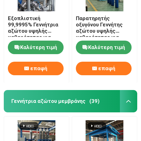
Εξοπλιστική
Παρατηρητής
99,9995% Γεννήτρια
οξυγόνου Γεννήτης
αζώτου υψηλής
αζώτου υψηλής
καθαρότητας για
καθαρότητας για
σκόνη μολυβδανίου
μεταλλουργία σκόνης
Καλύτερη τιμή
Καλύτερη τιμή
επαφή
επαφή
Γεννήτρια αζώτου μεμβράνης
(39)