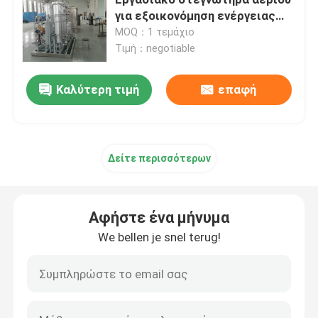
για εξοικονόμηση ενέργειας
από ήλιο
MOQ：1 τεμάχιο
Γεννήτρια αζώτου μεμβράνης
Τιμή：negotiable
Συσκευή γεννήσεως οξυγόνου για ιατρική χρήση
Καλύτερη τιμή
επαφή
Σύστημα ανάκτησης αερίου
Δείτε περισσότερων
Βιομηχανική γεννήτρια οξυγόνου
Αφήστε ένα μήνυμα
Εργασιακό στεγνωτήρα αερίου
We bellen je snel terug!
Μονάδα κρέικ αμμωνίας
Γεννήτρια οξυγόνου VPSA