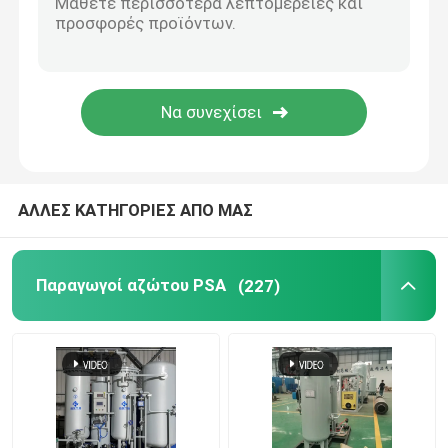
Καθαριστικό αερίων αζώτου
Κρεκάρισμα μεθανόλης
Γεννήτρια υδρογόνου PSA
ΑΛΛΕΣ ΚΑΤΗΓΟΡΙΕΣ ΑΠΟ ΜΑΣ
Συσκευή ανάμιξης βιομηχανικών αερίων
Παραγωγοί αζώτου PSA
(227)
αεροσυμπιεστής
Μορφωματική γεννήτρια αζώτου
Μορφωματική γεννήτρια οξυγόνου