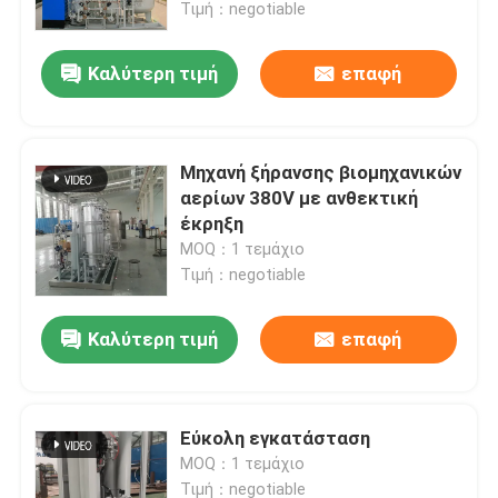
Τιμή：negotiable
Καλύτερη τιμή
επαφή
Μηχανή ξήρανσης βιομηχανικών
αερίων 380V με ανθεκτική
έκρηξη
MOQ：1 τεμάχιο
Τιμή：negotiable
Καλύτερη τιμή
επαφή
Σπίτι
Προϊόντα
Εύκολη εγκατάσταση
MOQ：1 τεμάχιο
Σχετικά με εμάς
Τιμή：negotiable