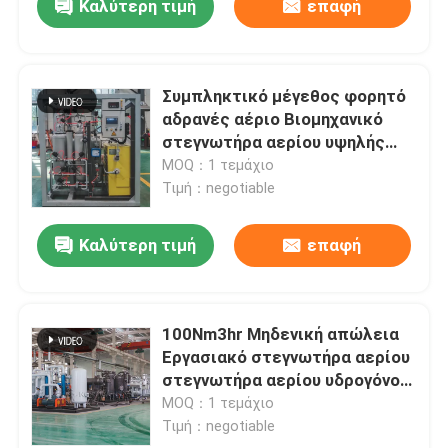
Καλύτερη τιμή
επαφή
Συμπληκτικό μέγεθος φορητό
αδρανές αέριο Βιομηχανικό
στεγνωτήρα αερίου υψηλής
απόδοσης
MOQ：1 τεμάχιο
Τιμή：negotiable
Καλύτερη τιμή
επαφή
100Nm3hr Μηδενική απώλεια
Εργασιακό στεγνωτήρα αερίου
στεγνωτήρα αερίου υδρογόνου
αυτόματη λειτουργία
MOQ：1 τεμάχιο
Τιμή：negotiable