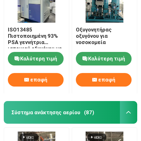
ISO13485
Οξυγονητήρας
Πιστοποιημένη 93%
οξυγόνου για
PSA γεννήτρια
νοσοκομεία
ιατρικού οξυγόνου με
σταθμό πλήρωσης
Καλύτερη τιμή
Καλύτερη τιμή
επαφή
επαφή
Σύστημα ανάκτησης αερίου
(87)