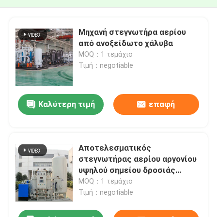
Μηχανή στεγνωτήρα αερίου
από ανοξείδωτο χάλυβα
MOQ：1 τεμάχιο
Τιμή：negotiable
Καλύτερη τιμή
επαφή
Αποτελεσματικός
στεγνωτήρας αερίου αργονίου
υψηλού σημείου δροσιάς
χαμηλή κατανάλωση ενέργειας
MOQ：1 τεμάχιο
Τιμή：negotiable