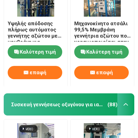
Υψηλής απόδοσης
Μηχανοκίνητο ατσάλι
πλήρως αυτόματος
99,5% Μεμβράνη
γεννήτης αζώτου με
γεννήτρια αζώτου που
μεμβράνη για
χρησιμοποιείται στην
πετροχημικές
πετροχημική
Καλύτερη τιμή
Καλύτερη τιμή
βιομηχανία
επαφή
επαφή
Συσκευή γεννήσεως οξυγόνου για ιατρική χρήση
(88)