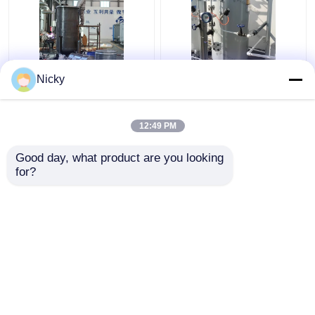
ISO9001 Μηχανή
Συμπλέξτε και παίξτε
Nicky
γεννήτριας οξυγόνου
Βιομηχανική PSA
Psa για βιομηχανική
γεννήτρια οξυγόνου
χρήση
για την πλήρωση
12:49 PM
κυλίνδρων
Καλύτερη τιμή
Καλύτερη τιμή
Good day, what product are you looking 
for?
επαφή
επαφή
Δείτε περισσότερων
Αρχική Σελίδα
Περίπου εμείς
επαφή
Desktop Site
Sitemap
Πολιτική μυστικότητας