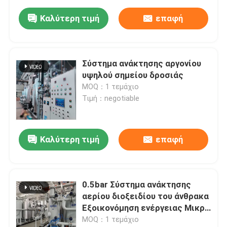
Καλύτερη τιμή
επαφή
Σύστημα ανάκτησης αργονίου
υψηλού σημείου δροσιάς
MOQ：1 τεμάχιο
Τιμή：negotiable
Καλύτερη τιμή
επαφή
0.5bar Σύστημα ανάκτησης
αερίου διοξειδίου του άνθρακα
Εξοικονόμηση ενέργειας Μικρή
συντήρηση
MOQ：1 τεμάχιο