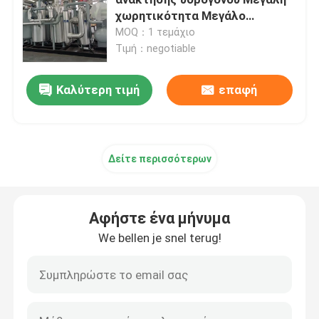
χωρητικότητα Μεγάλο
ποσοστό ανακύκλωσης
MOQ：1 τεμάχιο
Γεννήτρια αζώτου μεμβράνης
Τιμή：negotiable
Συσκευή γεννήσεως οξυγόνου για ιατρική χρήση
Καλύτερη τιμή
επαφή
Σύστημα ανάκτησης αερίου
Δείτε περισσότερων
Βιομηχανική γεννήτρια οξυγόνου
Αφήστε ένα μήνυμα
Εργασιακό στεγνωτήρα αερίου
We bellen je snel terug!
Μονάδα κρέικ αμμωνίας
Γεννήτρια οξυγόνου VPSA