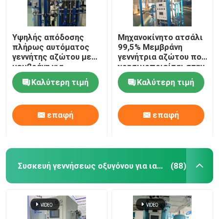
Υψηλής απόδοσης
Μηχανοκίνητο ατσάλι
πλήρως αυτόματος
99,5% Μεμβράνη
γεννήτης αζώτου με
γεννήτρια αζώτου που
μεμβράνη για
χρησιμοποιείται στην
πετροχημικές
πετροχημική
Καλύτερη τιμή
Καλύτερη τιμή
βιομηχανία
επαφή
επαφή
Συσκευή γεννήσεως οξυγόνου για ιατρική χρήση
(88)