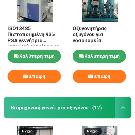
ISO13485
Οξυγονητήρας
Πιστοποιημένη 93%
οξυγόνου για
PSA γεννήτρια
νοσοκομεία
ιατρικού οξυγόνου με
σταθμό πλήρωσης
Καλύτερη τιμή
Καλύτερη τιμή
επαφή
επαφή
Βιομηχανική γεννήτρια οξυγόνου
(12)