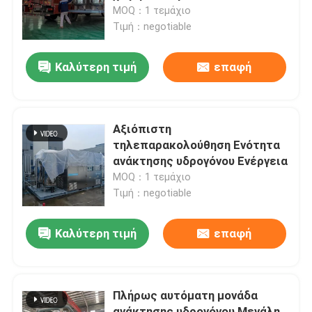
50Nm3/Hr~5500Nm3/Hr
MOQ：1 τεμάχιο
Τιμή：negotiable
Επισκεψή εργοστασίου
Καλύτερη τιμή
επαφή
Έλεγχος ποιότητας
Επικοινωνήστε μαζί μας
Αξιόπιστη
τηλεπαρακολούθηση Ενότητα
ανάκτησης υδρογόνου Ενέργεια
Ειδήσεις
MOQ：1 τεμάχιο
Τιμή：negotiable
Ζητήστε μια προσφορά
Καλύτερη τιμή
επαφή
Παραγωγοί αζώτου PSA
Πλήρως αυτόματη μονάδα
Γεννήτρια αζώτου υψηλής αγνότητας
ανάκτησης υδρογόνου Μεγάλη