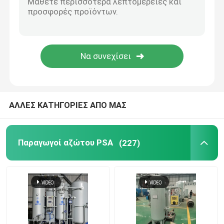
Καθαριστικό αερίων αζώτου
Κρεκάρισμα μεθανόλης
Γεννήτρια υδρογόνου PSA
ΑΛΛΕΣ ΚΑΤΗΓΟΡΙΕΣ ΑΠΟ ΜΑΣ
Συσκευή ανάμιξης βιομηχανικών αερίων
Παραγωγοί αζώτου PSA
(227)
αεροσυμπιεστής
Μορφωματική γεννήτρια αζώτου
Μορφωματική γεννήτρια οξυγόνου