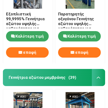
Εξοπλιστική
Παρατηρητής
99,9995% Γεννήτρια
οξυγόνου Γεννήτης
αζώτου υψηλής
αζώτου υψηλής
καθαρότητας για
καθαρότητας για
σκόνη μολυβδανίου
μεταλλουργία σκόνης
Καλύτερη τιμή
Καλύτερη τιμή
επαφή
επαφή
Γεννήτρια αζώτου μεμβράνης
(39)