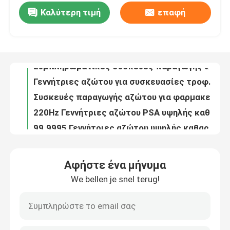
Καλύτερη τιμή
επαφή
ISO Container Mobile PSA Generators για αέριο και πετρέλαιο
Συμπληρωματικές συσκευές παραγωγής αζώτου για τη ναυτιλιακή βιομηχανία
Επισκεψή εργοστασίου
Γεννήτριες αζώτου για συσκευασίες τροφίμων PSA από ανοξείδωτο χάλυβα
Συσκευές παραγωγής αζώτου για φαρμακευτικές χρήσεις
Έλεγχος ποιότητας
220Hz Γεννήτριες αζώτου PSA υψηλής καθαρότητας για την επεξεργασία χαλκού
99.9995 Γεννήτριες αζώτου υψηλής καθαρότητας PSA για ανταλλακτικά αυτοκινήτων
Επικοινωνήστε μαζί μας
99.99 Συμπληρωματικές γεννήτριες αζώτου PSA για την ηλεκτρονική βιομηχανία
99.999 Γεννήτριες αζώτου PSA υψηλού σημείου δροσιάς για μεταλλουργία σκόνης
Ειδήσεις
Πιστοποιητικό CCS για πλοία Ηλεκτρικές γεννήτριες αζώτου PSA για τη ναυτιλία
Γεννήτριες αζώτου υψηλής απόδοσης 450V PSA με πιστοποιητικό ASME
Ζητήστε μια προσφορά
Αφήστε ένα μήνυμα
Υψηλής απόδοσης γεννήτρια οξυγόνου PSA για ιατρικές ανάγκες με φιάλες πλήρωσης
We bellen je snel terug!
Εξοικονόμηση ενέργειας 95 καθαρότητα ατσάλινα PSA ιατρική γεννήτρια οξυγόνου
Παραγωγοί αζώτου PSA
Πίεση Αρρόφηση 0,5KW κατανάλωση ενέργειας PSA ιατρική γεννήτρια οξυγόνου
5Nm3 μικρής χωρητικότητας γεννήτρια οξυγόνου για ιατρικές ανάγκες τύπου PSA με συσκευή ASME
Γεννήτρια αζώτου υψηλής αγνότητας
Μίνι γεννήτρια οξυγόνου για ιατρικές ανάγκες τύπου PSA με πιστοποιητικό CE