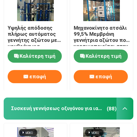
Υψηλής απόδοσης
Μηχανοκίνητο ατσάλι
πλήρως αυτόματος
99,5% Μεμβράνη
γεννήτης αζώτου με
γεννήτρια αζώτου που
μεμβράνη για
χρησιμοποιείται στην
πετροχημικές
πετροχημική
Καλύτερη τιμή
Καλύτερη τιμή
βιομηχανία
επαφή
επαφή
Συσκευή γεννήσεως οξυγόνου για ιατρική χρήση
(88)