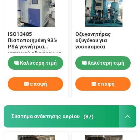
ISO13485
Οξυγονητήρας
Πιστοποιημένη 93%
οξυγόνου για
PSA γεννήτρια
νοσοκομεία
ιατρικού οξυγόνου με
σταθμό πλήρωσης
Καλύτερη τιμή
Καλύτερη τιμή
επαφή
επαφή
Σύστημα ανάκτησης αερίου
(87)