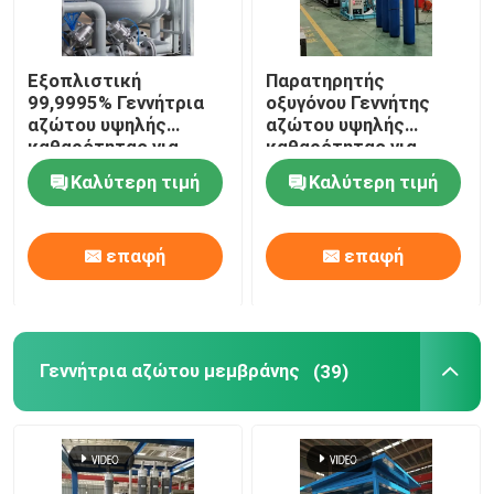
Εξοπλιστική
Παρατηρητής
99,9995% Γεννήτρια
οξυγόνου Γεννήτης
αζώτου υψηλής
αζώτου υψηλής
καθαρότητας για
καθαρότητας για
σκόνη μολυβδανίου
μεταλλουργία σκόνης
Καλύτερη τιμή
Καλύτερη τιμή
επαφή
επαφή
Γεννήτρια αζώτου μεμβράνης
(39)