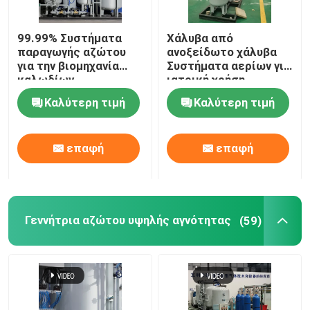
Καθαριστικό αερίων αζώτου
99.99% Συστήματα
Χάλυβα από
παραγωγής αζώτου
ανοξείδωτο χάλυβα
για την βιομηχανία
Συστήματα αερίων για
Κρεκάρισμα μεθανόλης
καλωδίων
ιατρική χρήση
Καλύτερη τιμή
Καλύτερη τιμή
Γεννήτρια υδρογόνου PSA
επαφή
επαφή
Συσκευή ανάμιξης βιομηχανικών αερίων
αεροσυμπιεστής
Γεννήτρια αζώτου υψηλής αγνότητας
(59)
Μορφωματική γεννήτρια αζώτου
Μορφωματική γεννήτρια οξυγόνου