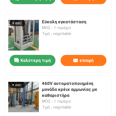
Εύκολη εγκατάσταση
MOQ：1 τεμάχιο
Τιμή：negotiable
Καλύτερη τιμή
επαφή
Σπίτι
460V αυτοματοποιημένη
μονάδα κρέικ αμμωνίας με
καθαριστήρα
Προϊόντα
MOQ：1 τεμάχιο
Τιμή：negotiable
Σχετικά με εμάς