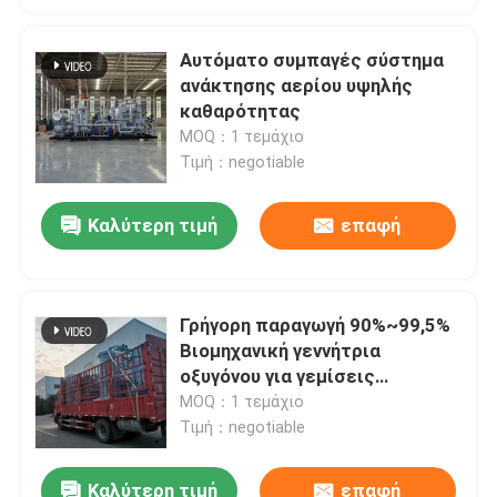
Αυτόματο συμπαγές σύστημα
ανάκτησης αερίου υψηλής
καθαρότητας
MOQ：1 τεμάχιο
Τιμή：negotiable
Καλύτερη τιμή
επαφή
Γρήγορη παραγωγή 90%~99,5%
Βιομηχανική γεννήτρια
οξυγόνου για γεμίσεις
κυλίνδρων
MOQ：1 τεμάχιο
Τιμή：negotiable
Καλύτερη τιμή
επαφή