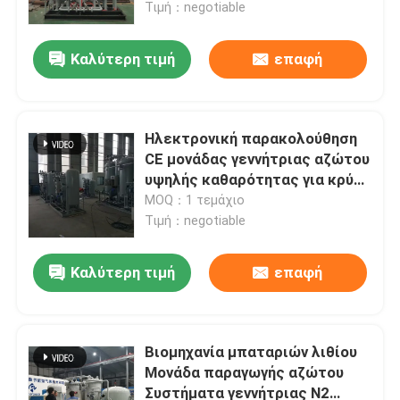
Τιμή：negotiable
Καλύτερη τιμή
επαφή
Ηλεκτρονική παρακολούθηση
CE μονάδας γεννήτριας αζώτου
υψηλής καθαρότητας για κρύα
τυλιγμένα φύλλα
MOQ：1 τεμάχιο
Τιμή：negotiable
Καλύτερη τιμή
επαφή
Σπίτι
Προϊόντα
Βιομηχανία μπαταριών λιθίου
Μονάδα παραγωγής αζώτου
Συστήματα γεννήτριας N2
Σχετικά με εμάς