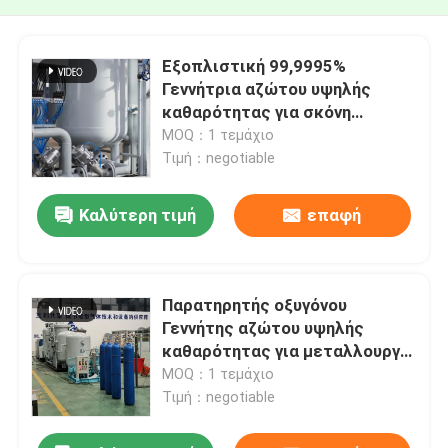
Εξοπλιστική 99,9995%
Γεννήτρια αζώτου υψηλής
καθαρότητας για σκόνη
μολυβδανίου
MOQ：1 τεμάχιο
Τιμή：negotiable
Καλύτερη τιμή
επαφή
Παρατηρητής οξυγόνου
Γεννήτης αζώτου υψηλής
καθαρότητας για μεταλλουργία
σκόνης
MOQ：1 τεμάχιο
Τιμή：negotiable