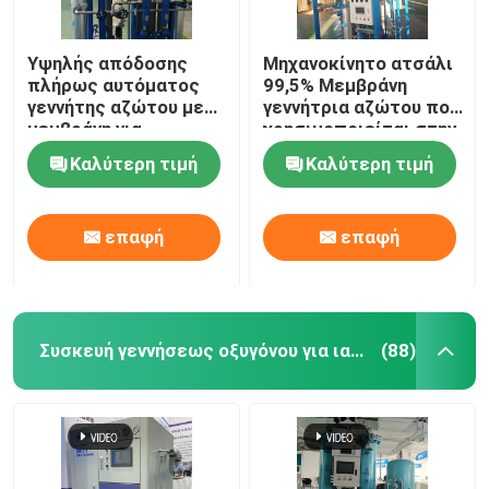
Υψηλής απόδοσης
Μηχανοκίνητο ατσάλι
πλήρως αυτόματος
99,5% Μεμβράνη
γεννήτης αζώτου με
γεννήτρια αζώτου που
μεμβράνη για
χρησιμοποιείται στην
πετροχημικές
πετροχημική
Καλύτερη τιμή
Καλύτερη τιμή
βιομηχανία
επαφή
επαφή
Συσκευή γεννήσεως οξυγόνου για ιατρική χρήση
(88)