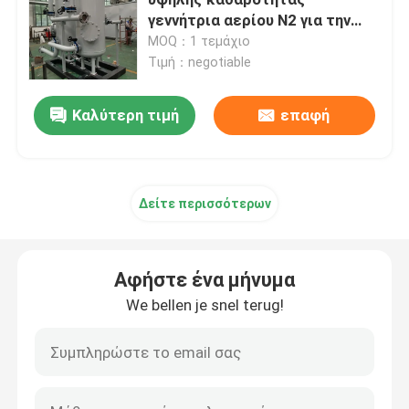
γεννήτρια αερίου N2 για την
ανθεκτικότητα της σιδηρούχης
MOQ：1 τεμάχιο
Γεννήτρια αζώτου μεμβράνης
σκόνης σε εκρήξεις
Τιμή：negotiable
Συσκευή γεννήσεως οξυγόνου για ιατρική χρήση
Καλύτερη τιμή
επαφή
Σύστημα ανάκτησης αερίου
Δείτε περισσότερων
Βιομηχανική γεννήτρια οξυγόνου
Αφήστε ένα μήνυμα
Εργασιακό στεγνωτήρα αερίου
We bellen je snel terug!
Μονάδα κρέικ αμμωνίας
Γεννήτρια οξυγόνου VPSA