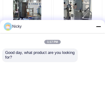
ISO9001 Μηχανή
Συμπλέξτε και παίξτε
Nicky
γεννήτριας οξυγόνου
Βιομηχανική PSA
Psa για βιομηχανική
γεννήτρια οξυγόνου
χρήση
για την πλήρωση
1:17 PM
κυλίνδρων
Καλύτερη τιμή
Καλύτερη τιμή
Good day, what product are you looking 
for?
επαφή
επαφή
Δείτε περισσότερων
Αρχική Σελίδα
Περίπου εμείς
επαφή
Desktop Site
Sitemap
Πολιτική μυστικότητας