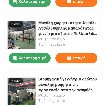
Καλύτερη τιμή
επαφή
Μεγάλη χωρητικότητα Ατσάλι
Ατσάλι υψηλής καθαρότητας
γεννήτρια αζώτου Πολλαπλών
σκοπών
MOQ：1 τεμάχιο
Τιμή：negotiable
Καλύτερη τιμή
επαφή
Βιομηχανική γεννήτρια αζώτου
μεγάλης ροής για την
προστασία από την αναψύξη
MOQ：1 τεμάχιο
Τιμή：negotiable