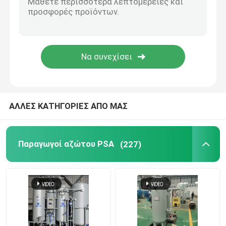
Καθαριστικό αερίων αζώτου
Κρεκάρισμα μεθανόλης
Γεννήτρια υδρογόνου PSA
ΑΛΛΕΣ ΚΑΤΗΓΟΡΙΕΣ ΑΠΟ ΜΑΣ
Συσκευή ανάμιξης βιομηχανικών αερίων
Παραγωγοί αζώτου PSA
(227)
αεροσυμπιεστής
Μορφωματική γεννήτρια αζώτου
Μορφωματική γεννήτρια οξυγόνου