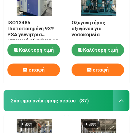
ISO13485
Οξυγονητήρας
Πιστοποιημένη 93%
οξυγόνου για
PSA γεννήτρια
νοσοκομεία
ιατρικού οξυγόνου με
σταθμό πλήρωσης
Καλύτερη τιμή
Καλύτερη τιμή
επαφή
επαφή
Σύστημα ανάκτησης αερίου
(87)