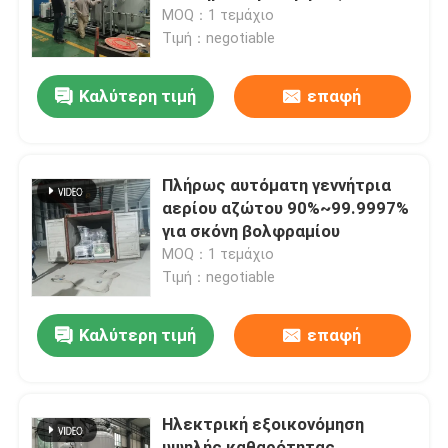
Χωρίς χαλκό
MOQ：1 τεμάχιο
Τιμή：negotiable
Επισκεψή εργοστασίου
Καλύτερη τιμή
επαφή
Έλεγχος ποιότητας
Επικοινωνήστε μαζί μας
Πλήρως αυτόματη γεννήτρια
αερίου αζώτου 90%~99.9997%
για σκόνη βολφραμίου
Ειδήσεις
MOQ：1 τεμάχιο
Τιμή：negotiable
Ζητήστε μια προσφορά
Καλύτερη τιμή
επαφή
Παραγωγοί αζώτου PSA
Ηλεκτρική εξοικονόμηση
Γεννήτρια αζώτου υψηλής αγνότητας
υψηλής καθαρότητας