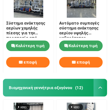
Σύστημα ανάκτησης
Αυτόματο συμπαγές
αερίων χαμηλής
σύστημα ανάκτησης
πίεσης για την
αερίου υψηλής
προστασία από
καθαρότητας
εκρήξεις μονάδα
Καλύτερη τιμή
Καλύτερη τιμή
ανάκτησης υδρογόνου
επαφή
επαφή
Βιομηχανική γεννήτρια οξυγόνου
(12)