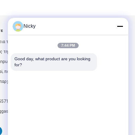
Nicky
τε
Στείλτε μας μήνυμα
τια της
7:44 PM
ς της
Good day, what product are you looking 
puguiling και
for?
i, πόλη
παρχία Henan,
Στείλετε
5571
ggas.com