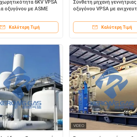
χωρητικότητα 6KV VPSA
Σύνθετη μηχανή γεννήτριας
ια οξυγόνου με ASME
οξυγόνου VPSA με ανιχνευ
ιάρκεια ζωής
οξυγόνου εύκολη εγκατάστ
Καλύτερη Τιμή
Καλύτερη Τιμή