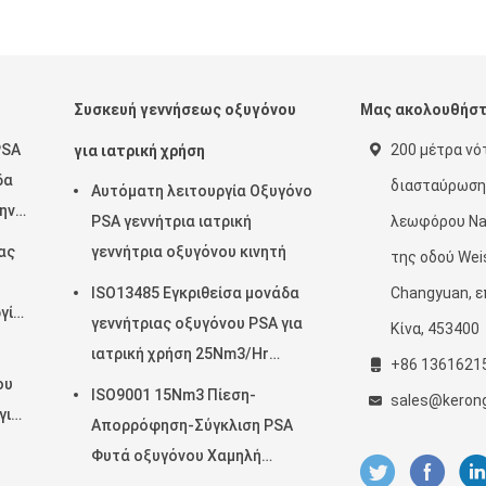
Συσκευή γεννήσεως οξυγόνου
Μας ακολουθήσ
PSA
200 μέτρα νό
για ιατρική χρήση
δα
διασταύρωση
Αυτόματη λειτουργία Οξυγόνο
την
PSA γεννήτρια ιατρική
λεωφόρου Nan
ας
γεννήτρια οξυγόνου κινητή
της οδού Weis
ο
ISO13485 Εγκριθείσα μονάδα
Changyuan, ε
γία
γεννήτριας οξυγόνου PSA για
Κίνα, 453400
ιατρική χρήση 25Nm3/Hr
+86 1361621
ου
Μακρά διάρκεια ζωής
ISO9001 15Nm3 Πίεση-
sales@keron
για
Απορρόφηση-Σύγκλιση PSA
Φυτά οξυγόνου Χαμηλή