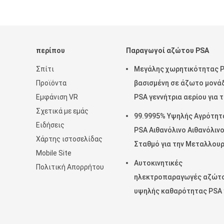
περίπου
Παραγωγοί αζώτου PSA
Σπίτι
Μεγάλης χωρητικότητας 
Προϊόντα
βασισμένη σε άζωτο μονά
Εμφάνιση VR
PSA γεννήτρια αερίου για 
Σχετικά με εμάς
επεξεργασία χαλκού
99.9995% Υψηλής Αγρότητ
Ειδήσεις
PSA Αιθανόλινο Αιθανόλιν
Χάρτης ιστοσελίδας
Σταθμό για την Μεταλλουρ
Mobile Site
σκόνης
Αυτοκινητικές
Πολιτική Απορρήτου
ηλεκτροπαραγωγές αζώτ
υψηλής καθαρότητας PSA 
την προστασία από την
αναψύξη