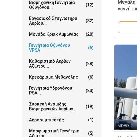
Μεγάλη 
Βιομηχανική Γεννήτρια
(12)
Οξυγόνου...
γεννήτρ
μακρά δ
Εργασιακό Στεγνωτήρα
(32)
Αερίου...
Μονάδα Κρέικ Αμμωνίας
(20)
Γεννήτρια Οξυγόνου
(6)
VPSA
Καθαριστικό Αερίων
(28)
Αζώτου...
Κρεκάρισμα Μεθανόλης
(6)
Γεννήτρια Υδρογόνου
(23)
PSA...
Συσκευή Ανάμιξης
(19)
Βιομηχανικών Αερίων...
Αεροσυμπιεστής
(1)
Μορφωματική Γεννήτρια
(5)
Αζώτου...