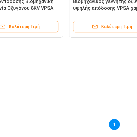
Απόδοσης Βιομηχανική
Βιομηχανικός γεννήτης οξ
νία Οξυγόνου 8KV VPSA
υψηλής απόδοσης VPSA χα
ιητικό ISO9001
κατανάλωση ενέργειας
Καλύτερη Τιμή
Καλύτερη Τιμή
1