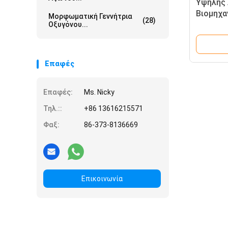
Υψηλής 
Βιομηχα
Μορφωματική Γεννήτρια
(28)
Πιστοπο
Οξυγόνου...
Επαφές
Επαφές:
Ms. Nicky
Τηλ.::
+86 13616215571
Φαξ:
86-373-8136669
Επικοινωνία