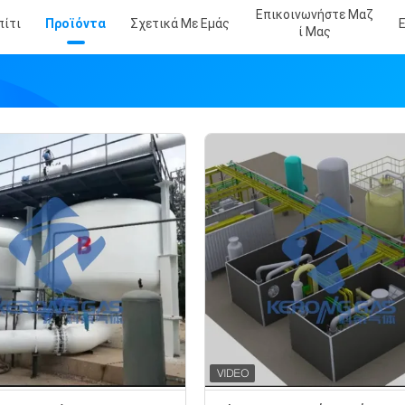
Επικοινωνήστε Μαζ
πίτι
Προϊόντα
Σχετικά Με Εμάς
Ί Μας