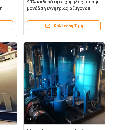
90% καθαρότητα χαμηλής πίεσης
τή
μονάδα γεννήτριας οξυγόνου
αση
VPSA
Καλύτερη Τιμή