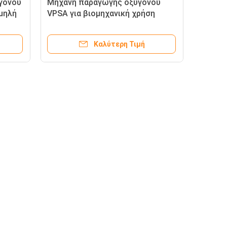
υγόνου
Μηχανή παραγωγής οξυγόνου
μηλή
VPSA για βιομηχανική χρήση
Καλύτερη Τιμή