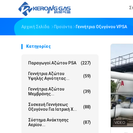
Σ
Αρχική Σελίδα
Προϊόντα
Γεννήτρια Οξυγόνου VPSA
Κατηγορίες
Παραγωγοί Αζώτου PSA
(227)
Γεννήτρια Αζώτου
(59)
Υψηλής Αγνότητας...
Γεννήτρια Αζώτου
(39)
Μεμβράνης...
Συσκευή Γεννήσεως
(88)
Οξυγόνου Για Ιατρική Χ...
Σύστημα Ανάκτησης
(87)
Αερίου...