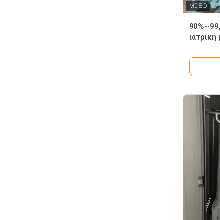
90%~99,
ιατρική
οξυγόνο