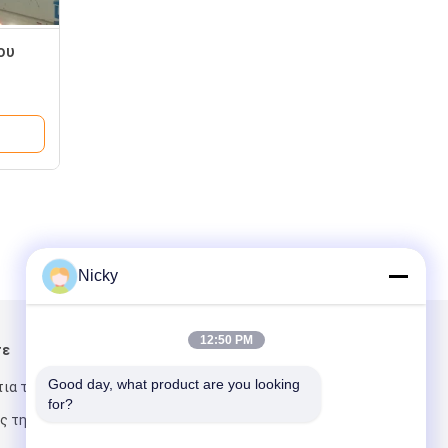
ου
ου με
Nicky
12:50 PM
τε
Στείλτε μας μήνυμα
Good day, what product are you looking 
τια της
for?
ς της