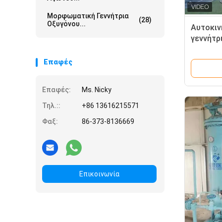
Μορφωματική Γεννήτρια
(28)
Οξυγόνου...
Αυτοκιν
γεννήτρ
νοσοκομ
Επαφές
Επαφές:
Ms. Nicky
Τηλ.::
+86 13616215571
Φαξ:
86-373-8136669
Επικοινωνία