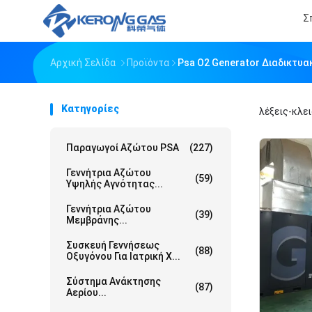
Σ
Αρχική Σελίδα
Προϊόντα
Psa O2 Generator Διαδικτυ
Κατηγορίες
λέξεις-κλε
Παραγωγοί Αζώτου PSA
(227)
Γεννήτρια Αζώτου
(59)
Υψηλής Αγνότητας...
Γεννήτρια Αζώτου
(39)
Μεμβράνης...
Συσκευή Γεννήσεως
(88)
Οξυγόνου Για Ιατρική Χ...
Σύστημα Ανάκτησης
(87)
Αερίου...