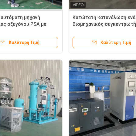
αυτόματη μηχανή
Κατώτατη κατανάλωση ενέ
ιας οξυγόνου PSA με
Βιομηχανικός συγκεντρωτ
κυλίνδρων
οξυγόνου Psa O2 γεννήτρια
Ανεξαρτήτως ελαίου
Καλύτερη Τιμή
Καλύτερη Τιμή