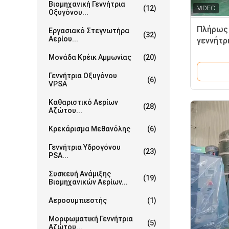
Βιομηχανική Γεννήτρια
(12)
Οξυγόνου...
Πλήρως 
Εργασιακό Στεγνωτήρα
(32)
Αερίου...
γεννήτρ
γέμιση 
Μονάδα Κρέικ Αμμωνίας
(20)
Γεννήτρια Οξυγόνου
(6)
VPSA
Καθαριστικό Αερίων
(28)
Αζώτου...
Κρεκάρισμα Μεθανόλης
(6)
Γεννήτρια Υδρογόνου
(23)
PSA...
Συσκευή Ανάμιξης
(19)
Βιομηχανικών Αερίων...
Αεροσυμπιεστής
(1)
Μορφωματική Γεννήτρια
(5)
Αζώτου...