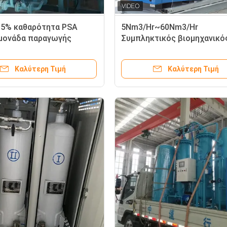
5% καθαρότητα PSA
5Nm3/Hr~60Nm3/Hr
 μονάδα παραγωγής
Συμπληκτικός βιομηχανικό
υ
γεννήτης οξυγόνου αυτόμα
μονάδα Psa O2
Καλύτερη Τιμή
Καλύτερη Τιμή