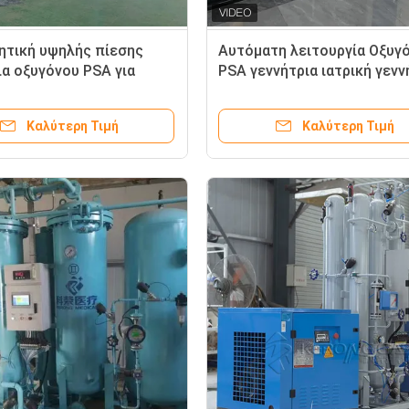
ητική υψηλής πίεσης
Αυτόματη λειτουργία Οξυγ
ια οξυγόνου PSA για
PSA γεννήτρια ιατρική γενν
είο
οξυγόνου κινητή
Καλύτερη Τιμή
Καλύτερη Τιμή