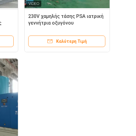
230V χαμηλής τάσης PSA ιατρική
ς
γεννήτρια οξυγόνου
τη
Καλύτερη Τιμή