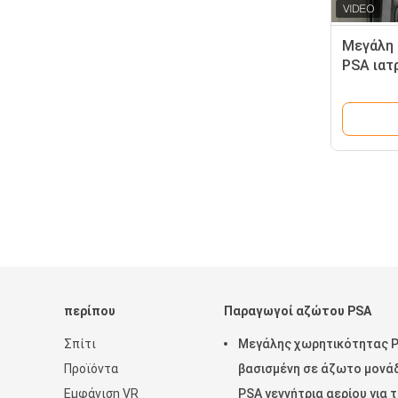
Μεγάλη 
PSA ιατ
υψηλή 
περίπου
Παραγωγοί αζώτου PSA
Σπίτι
Μεγάλης χωρητικότητας 
Προϊόντα
βασισμένη σε άζωτο μονά
Εμφάνιση VR
PSA γεννήτρια αερίου για 