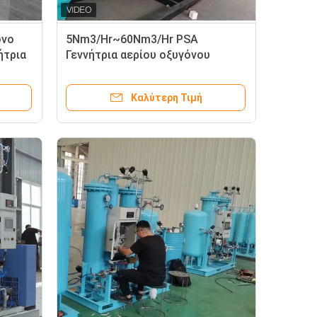
όνο
5Nm3/Hr~60Nm3/Hr PSA
ήτρια
Γεννήτρια αερίου οξυγόνου
Ιατρικής ποιότητας Εύκολη
συντήρηση
Καλύτερη Τιμή