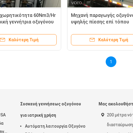
χωρητικότητα 60Nm3/Hr
Μηχανή παραγωγής οξυγόν
ρική γεννήτρια οξυγόνου
υψηλής πίεσης επί τόπου
απόδοση
Μηχανή παραγωγής οξυγόν
σύστημα πλήρωσης
Καλύτερη Τιμή
Καλύτερη Τιμή
1
Συσκευή γεννήσεως οξυγόνου
Μας ακολουθήσ
PSA
200 μέτρα νό
για ιατρική χρήση
δα
διασταύρωση
Αυτόματη λειτουργία Οξυγόνο
την