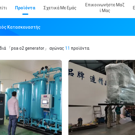
Επικοινωνήστε Μαζ
πίτι
Προϊόντα
Σχετικά Με Εμάς
Ί Μας
ακός Κατασκευαστής
ιδιά
「psa o2 generator」
αγώνας
11
προϊόντα.