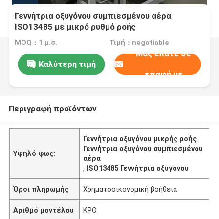
Γεννήτρια οξυγόνου συμπιεσμένου αέρα
ISO13485 με μικρό ρυθμό ροής
MOQ：1 μ.σ.
Τιμή：negotiable
Μας ελάτε σε
Καλύτερη τιμή
επαφή με
Περιγραφή προϊόντων
Γεννήτρια οξυγόνου μικρής ροής
,
Γεννήτρια οξυγόνου συμπιεσμένου
Υψηλό φως:
αέρα
,
ISO13485 Γεννήτρια οξυγόνου
Όροι πληρωμής
Χρηματοοικονομική βοήθεια
Αριθμό μοντέλου
ΚΡΟ