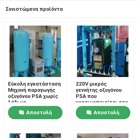
Συνιστώμενα προϊόντα
Εύκολη εγκατάσταση
220V μικρός
Μηχανή παραγωγής
γεννήτης οξυγόνου
οξυγόνου PSA χωρίς
PSA που
Σπίτι
λάδι με
χρησιμοποιείται στο
πιστοποιητικό ASME
νοσοκομείο
Αποστολή
Αποστολή
60Nm3/Hr
Προϊόντα
ερώτησης
ερώτησης
Σχετικά με εμάς