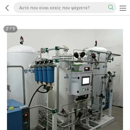
2
/
3