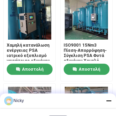
Επισκεψή εργοστασίου
Έλεγχος ποιότητας
Χαμηλή κατανάλωση
ISO9001 15Nm3
Επικοινωνήστε μαζί μας
ενέργειας PSA
Πίεση-Απορρόφηση-
ιατρικό εξοπλισμό
Σύγκλιση PSA Φυτά
γεννήτριας οξυγόνου
οξυγόνου Χαμηλή
Ειδήσεις
ενεργειακή απόδοση
συντήρηση
Αποστολή
Αποστολή
ερώτησης
ερώτησης
Ζητήστε μια προσφορά
Παραγωγοί αζώτου PSA
Nicky
Γεννήτρια αζώτου υψηλής αγνότητας