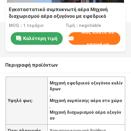
Εγκαταστατικό συμπυκνωτή αέρα Μηχανή
διαχωρισμού αέρα οξυγόνου με εφεδρικό
κύλινδρο
MOQ：1 τεμάχιο
Τιμή：negotiable
Μας ελάτε σε
Καλύτερη τιμή
επαφή με
Περιγραφή προϊόντων
Μηχανή εφεδρικού οξυγόνου κυλίν
δρων
,
Υψηλό φως:
Μηχανή συμπίεσης αέρα στο χώρο
,
Μηχανή διαχωρισμού αέρα οξυγόν
ου
Όροι πληρωμής
Χρηματοοικονομική βοήθεια