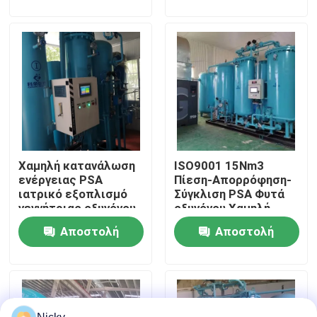
ερώτησης
ερώτησης
Επισκεψή εργοστασίου
Έλεγχος ποιότητας
Επικοινωνήστε μαζί μας
Χαμηλή κατανάλωση
ISO9001 15Nm3
Ειδήσεις
ενέργειας PSA
Πίεση-Απορρόφηση-
ιατρικό εξοπλισμό
Σύγκλιση PSA Φυτά
γεννήτριας οξυγόνου
οξυγόνου Χαμηλή
Ζητήστε μια προσφορά
ενεργειακή απόδοση
συντήρηση
Αποστολή
Αποστολή
ερώτησης
ερώτησης
Παραγωγοί αζώτου PSA
Γεννήτρια αζώτου υψηλής αγνότητας