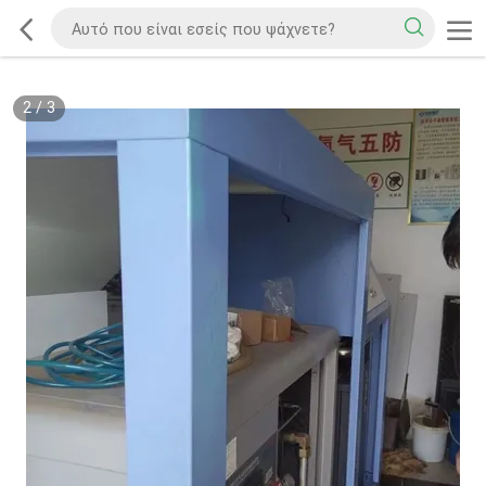
2
/
3