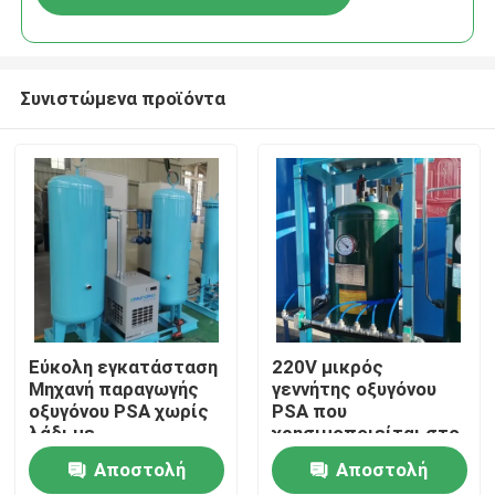
Συνιστώμενα προϊόντα
Σπίτι
Εύκολη εγκατάσταση
220V μικρός
Μηχανή παραγωγής
γεννήτης οξυγόνου
οξυγόνου PSA χωρίς
PSA που
Προϊόντα
λάδι με
χρησιμοποιείται στο
πιστοποιητικό ASME
νοσοκομείο
Αποστολή
Αποστολή
60Nm3/Hr
Σχετικά με εμάς