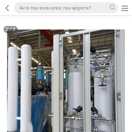
2
/
3