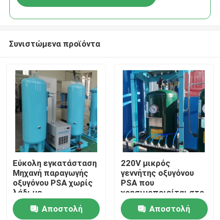
Συνιστώμενα προϊόντα
Σπίτι
Εύκολη εγκατάσταση
220V μικρός
Μηχανή παραγωγής
γεννήτης οξυγόνου
οξυγόνου PSA χωρίς
PSA που
Προϊόντα
λάδι με
χρησιμοποιείται στο
πιστοποιητικό ASME
νοσοκομείο
Αποστολή
Αποστολή
60Nm3/Hr
Σχετικά με εμάς