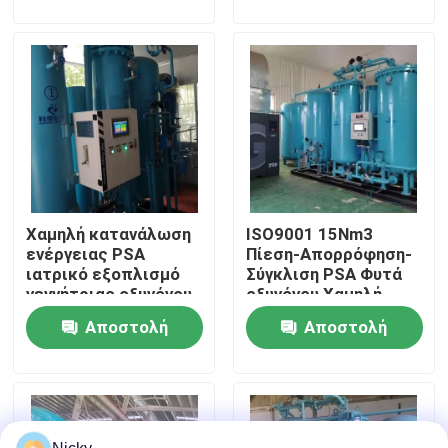
ερώτησης
ερώτησης
Επισκεψή εργοστασίου
Έλεγχος ποιότητας
Επικοινωνήστε μαζί μας
Χαμηλή κατανάλωση
ISO9001 15Nm3
Ειδήσεις
ενέργειας PSA
Πίεση-Απορρόφηση-
ιατρικό εξοπλισμό
Σύγκλιση PSA Φυτά
γεννήτριας οξυγόνου
οξυγόνου Χαμηλή
Ζητήστε μια προσφορά
ενεργειακή απόδοση
συντήρηση
Αποστολή
Αποστολή
ερώτησης
ερώτησης
Παραγωγοί αζώτου PSA
Γεννήτρια αζώτου υψηλής αγνότητας