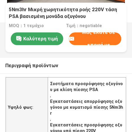
5Nm3hr Μικρή χωρητικότητα ροής 220V τάση
PSA βασισμένη μονάδα οξυγόνου
MOQ：1 τεμάχιο
Τιμή：negotiable
Μας ελάτε σε
Καλύτερη τιμή
επαφή με
Περιγραφή προϊόντων
Συστήματα προσρόφησης οξυγόνο
υ με κλίση πίεσης PSA
,
Εγκαταστάσεις απορρόφησης οξυ
Υψηλό φως:
γόνου με κυματισμό πίεσης 5Nm3h
r
,
Εγκαταστάσεις προσρόφησης οξυ
γόνου υπό πίεση 220V