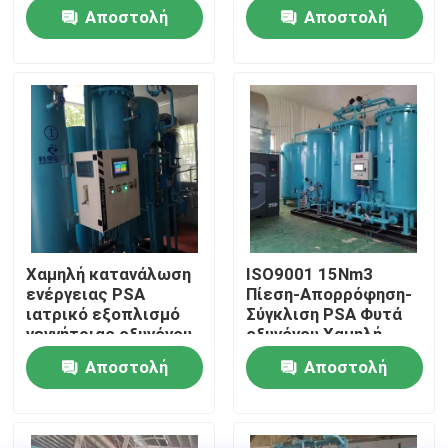
πιστοποιητικό ASME
νοσοκομείο
Αποστολή
Αποστολή
60Nm3/Hr
Επισκεψή εργοστασίου
ερώτησης
ερώτησης
Έλεγχος ποιότητας
Επικοινωνήστε μαζί μας
Ειδήσεις
Χαμηλή κατανάλωση
ISO9001 15Nm3
ενέργειας PSA
Πίεση-Απορρόφηση-
Ζητήστε μια προσφορά
ιατρικό εξοπλισμό
Σύγκλιση PSA Φυτά
γεννήτριας οξυγόνου
οξυγόνου Χαμηλή
ενεργειακή απόδοση
συντήρηση
Αποστολή
Αποστολή
Παραγωγοί αζώτου PSA
ερώτησης
ερώτησης
Γεννήτρια αζώτου υψηλής αγνότητας