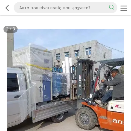
2
/
3