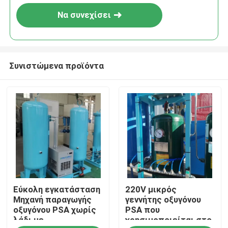
Να συνεχίσει
Συνιστώμενα προϊόντα
Σπίτι
Εύκολη εγκατάσταση
220V μικρός
Προϊόντα
Μηχανή παραγωγής
γεννήτης οξυγόνου
οξυγόνου PSA χωρίς
PSA που
λάδι με
χρησιμοποιείται στο
Σχετικά με εμάς