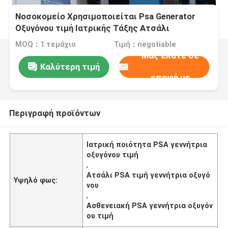
Νοσοκομείο Χρησιμοποιείται Psa Generator
Οξυγόνου τιμή Ιατρικής Τάξης Ατσάλι
MOQ：1 τεμάχιο
Τιμή：negotiable
Μας ελάτε σε
Καλύτερη τιμή
επαφή με
Περιγραφή προϊόντων
Ιατρική ποιότητα PSA γεννήτρια
οξυγόνου τιμή
,
Ατσάλι PSA τιμή γεννήτρια οξυγό
Υψηλό φως:
νου
,
Ασθενειακή PSA γεννήτρια οξυγόν
ου τιμή