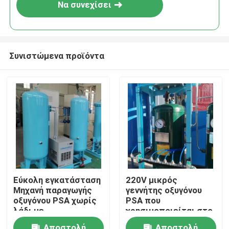
Να συνεχίσει
Συνιστώμενα προϊόντα
Σπίτι
Εύκολη εγκατάσταση
220V μικρός
Μηχανή παραγωγής
γεννήτης οξυγόνου
Προϊόντα
οξυγόνου PSA χωρίς
PSA που
λάδι με
χρησιμοποιείται στο
πιστοποιητικό ASME
νοσοκομείο
Σχετικά με εμάς
Αποστολή
Αποστολή