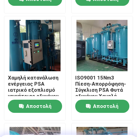
60Nm3/Hr
ερώτησης
ερώτησης
Επισκεψή εργοστασίου
Έλεγχος ποιότητας
Επικοινωνήστε μαζί μας
Ειδήσεις
Χαμηλή κατανάλωση
ISO9001 15Nm3
ενέργειας PSA
Πίεση-Απορρόφηση-
ιατρικό εξοπλισμό
Σύγκλιση PSA Φυτά
Ζητήστε μια προσφορά
γεννήτριας οξυγόνου
οξυγόνου Χαμηλή
ενεργειακή απόδοση
συντήρηση
Αποστολή
Αποστολή
Παραγωγοί αζώτου PSA
ερώτησης
ερώτησης
Γεννήτρια αζώτου υψηλής αγνότητας