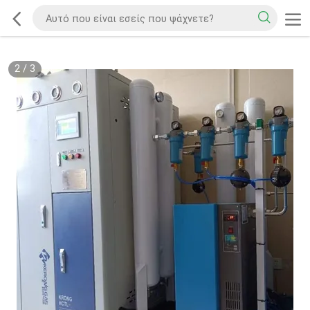
2
/
3