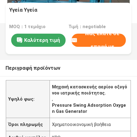
Υγεία Υγεία
MOQ：1 τεμάχιο
Τιμή：negotiable
Μας ελάτε σε
Καλύτερη τιμή
επαφή με
Περιγραφή προϊόντων
Μηχανή κατασκευής αερίου οξυγό
νου ιατρικής ποιότητας.
Υψηλό φως:
,
Pressure Swing Adsorption Oxyge
n Gas Generator
Όροι πληρωμής
Χρηματοοικονομική βοήθεια