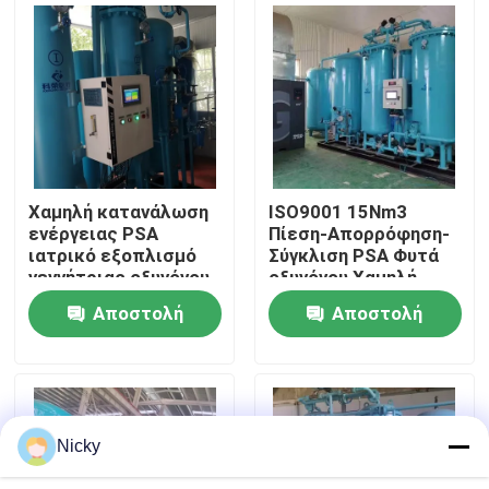
Επισκεψή εργοστασίου
Έλεγχος ποιότητας
Επικοινωνήστε μαζί μας
Χαμηλή κατανάλωση
ISO9001 15Nm3
ενέργειας PSA
Πίεση-Απορρόφηση-
ιατρικό εξοπλισμό
Σύγκλιση PSA Φυτά
Ειδήσεις
γεννήτριας οξυγόνου
οξυγόνου Χαμηλή
ενεργειακή απόδοση
συντήρηση
Αποστολή
Αποστολή
Ζητήστε μια προσφορά
ερώτησης
ερώτησης
Παραγωγοί αζώτου PSA
Nicky
Γεννήτρια αζώτου υψηλής αγνότητας