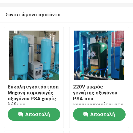
Συνιστώμενα προϊόντα
Εύκολη εγκατάσταση
220V μικρός
Μηχανή παραγωγής
γεννήτης οξυγόνου
Σπίτι
οξυγόνου PSA χωρίς
PSA που
λάδι με
χρησιμοποιείται στο
πιστοποιητικό ASME
νοσοκομείο
Προϊόντα
Αποστολή
Αποστολή
60Nm3/Hr
ερώτησης
ερώτησης
Σχετικά με εμάς