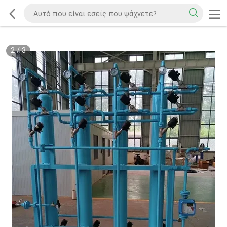
2
/
3