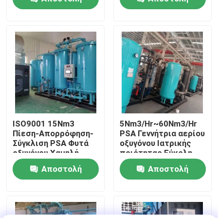
ερώτησης
ερώτησης
Επισκεψή εργοστασίου
Έλεγχος ποιότητας
Επικοινωνήστε μαζί μας
Ειδήσεις
ISO9001 15Nm3
5Nm3/Hr~60Nm3/Hr
Πίεση-Απορρόφηση-
PSA Γεννήτρια αερίου
Σύγκλιση PSA Φυτά
οξυγόνου Ιατρικής
Ζητήστε μια προσφορά
οξυγόνου Χαμηλή
ποιότητας Εύκολη
συντήρηση
συντήρηση
Αποστολή
Αποστολή
Παραγωγοί αζώτου PSA
ερώτησης
ερώτησης
Γεννήτρια αζώτου υψηλής αγνότητας