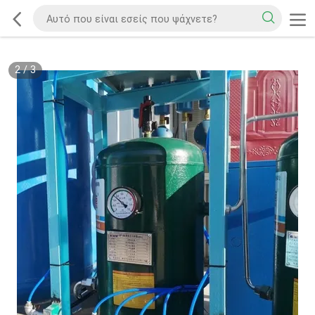
2
/
3