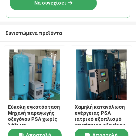
Να συνεχίσει
Συνιστώμενα προϊόντα
Σπίτι
Εύκολη εγκατάσταση
Χαμηλή κατανάλωση
Μηχανή παραγωγής
ενέργειας PSA
Προϊόντα
οξυγόνου PSA χωρίς
ιατρικό εξοπλισμό
λάδι με
γεννήτριας οξυγόνου
πιστοποιητικό ASME
ενεργειακή απόδοση
Σχετικά με εμάς
Αποστολή
Αποστολή