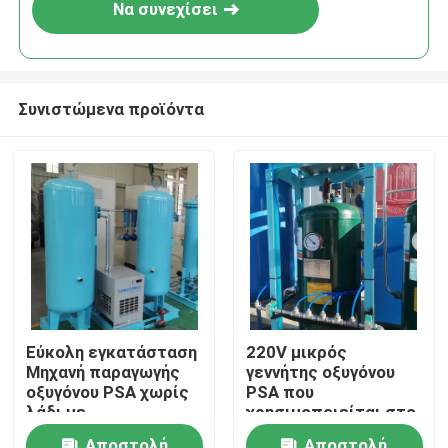
Να συνεχίσει
Συνιστώμενα προϊόντα
Σπίτι
Εύκολη εγκατάσταση
220V μικρός
Μηχανή παραγωγής
γεννήτης οξυγόνου
Προϊόντα
οξυγόνου PSA χωρίς
PSA που
λάδι με
χρησιμοποιείται στο
πιστοποιητικό ASME
νοσοκομείο
Σχετικά με εμάς
Αποστολή
Αποστολή