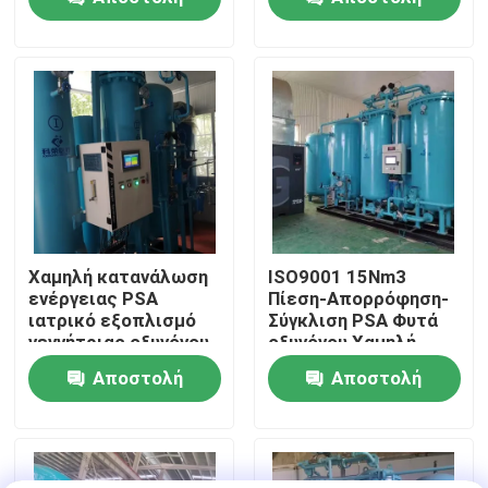
60Nm3/Hr
ερώτησης
ερώτησης
Επισκεψή εργοστασίου
Έλεγχος ποιότητας
Επικοινωνήστε μαζί μας
Ειδήσεις
Χαμηλή κατανάλωση
ISO9001 15Nm3
ενέργειας PSA
Πίεση-Απορρόφηση-
ιατρικό εξοπλισμό
Σύγκλιση PSA Φυτά
Ζητήστε μια προσφορά
γεννήτριας οξυγόνου
οξυγόνου Χαμηλή
ενεργειακή απόδοση
συντήρηση
Αποστολή
Αποστολή
Παραγωγοί αζώτου PSA
ερώτησης
ερώτησης
Γεννήτρια αζώτου υψηλής αγνότητας