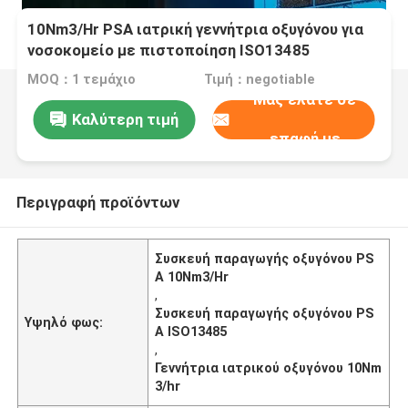
10Nm3/Hr PSA ιατρική γεννήτρια οξυγόνου για
νοσοκομείο με πιστοποίηση ISO13485
MOQ：1 τεμάχιο
Τιμή：negotiable
Μας ελάτε σε
Καλύτερη τιμή
επαφή με
Περιγραφή προϊόντων
Συσκευή παραγωγής οξυγόνου PS
A 10Nm3/Hr
,
Συσκευή παραγωγής οξυγόνου PS
Υψηλό φως:
A ISO13485
,
Γεννήτρια ιατρικού οξυγόνου 10Nm
3/hr