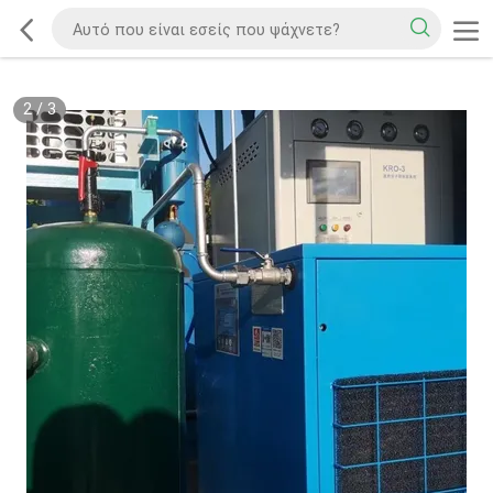
2
/
3