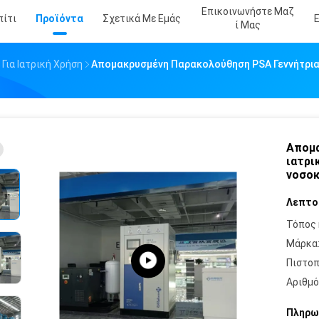
Επικοινωνήστε Μαζ
πίτι
Προϊόντα
Σχετικά Με Εμάς
Ί Μας
Για Ιατρική Χρήση
Απομακρυσμένη Παρακολούθηση PSA Γεννήτρια 
Απομα
ιατρι
νοσοκ
Λεπτο
Τόπος 
Μάρκα
Πιστοπ
Αριθμό
Πληρω