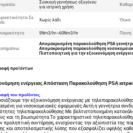
Συσκευή γεννήσεως οξυγόνου
νομασία:
Καθαρ
για ιατρική χρήση
εριεκτικότητα Σε
Χωρίς λάδι
Υλικό:
δι:
υναμικότητα:
5Nm3/hr~60Nm3/hr
Πίεση:
Απομακρυσμένη παρακολούθηση PSA γεννήτρι
πισημαίνω:
Απομακρυσμένη παρακολούθηση νοσοκομειακ
Πιστοποιητική για την εξοικονόμηση ενέργει
ραφή προϊόντων
ονόμηση ενέργειας Απόσταση Παρακολούθηση PSA ιατρική
ραφή του προϊόντος
σιάζουμε την εξοικονόμηση ενέργειας με τηλεπαρακολούθηση
ασμένη για νοσοκομειακές εφαρμογές.Αυτή η γεννήτρια συνδ
ότητες τηλεπαρακολούθησης.Με βελτιστοποιημένη κατανάλω
υς και τη βιωσιμότητα.Το χαρακτηριστικό τηλεπαρακολούθη
ην προληπτική συντήρηση, ενισχύοντας την αξιοπιστία της π
ης και αποτελεσματικής λύσης που εξασφαλίζει υψηλής καθ