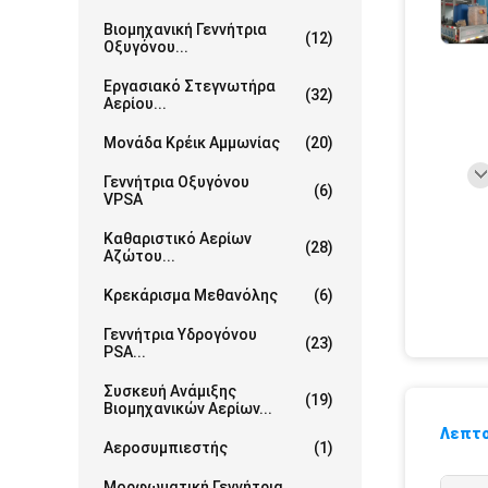
Βιομηχανική Γεννήτρια
(12)
Οξυγόνου...
Εργασιακό Στεγνωτήρα
(32)
Αερίου...
Μονάδα Κρέικ Αμμωνίας
(20)
Γεννήτρια Οξυγόνου
(6)
VPSA
Καθαριστικό Αερίων
(28)
Αζώτου...
Κρεκάρισμα Μεθανόλης
(6)
Γεννήτρια Υδρογόνου
(23)
PSA...
Συσκευή Ανάμιξης
(19)
Βιομηχανικών Αερίων...
Λεπτο
Αεροσυμπιεστής
(1)
Μορφωματική Γεννήτρια