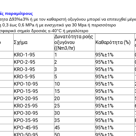
κές παραμέτρους
τητα ∆93%±3% ή με τον καθαριστή οξυγόνου μπορεί να επιτευχθεί μέγ
η 0,3 έως 0,6 MPa ή με ενισχυτικό για 30 Mpa ή περισσότερο
σφαιρικό σημείο δροσιάς ≤-40°C ή μεγαλύτερο
Δυνατότητα ροής
ο
Σχήμα
οξυγόνου
Καθαρότητα (%)
((Nm3/hr)
KRO-1-95
1
95%±1%
ΚΡΟ-2-95
2
95%±1%
KRO-3-95
3
95%±1%
KRO-5-95
5
95%±1%
ΚΡΟ-10-95
10
95%±1%
ΚΡΟ-15-95
15
95%±1%
ΚΡΟ-20-95
20
95%±1%
KRO-25-95
25
95%±1%
ΚΡΟ-30-95
30
95%±1%
ΚΡΟ-35-95
35
95%±1%
ΚΡΟ-45-95
45
95%±1%
ΚΡΟ-50-95
50
95%±1%