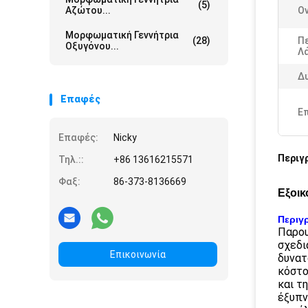
(5)
Αζώτου...
Ο
Μορφωματική Γεννήτρια
(28)
Π
Οξυγόνου...
Λά
Δ
Επαφές
Ε
Επαφές:
Nicky
Περιγ
Τηλ.::
+86 13616215571
Φαξ:
86-373-8136669
Εξοικ
Περιγ
Παρου
σχεδι
Επικοινωνία
δυνατ
κόστο
και τ
έξυπν