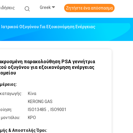
Greek
Ειδήσεις
Ζητήστε ένα απόσπασμα
Ιατρικού Οξυγόνου Για Εξοικονόμηση Ενέργειας
κρυσμένη παρακολούθηση PSA γεννήτρια
κού οξυγόνου για εξοικονόμηση ενέργειας
ομείου
μέρειες:
καταγωγής:
Κίνα
:
KERONG GAS
οίηση:
ISO13485，ISO9001
 μοντέλου:
ΚΡΟ
μής & Αποστολής Όροι: