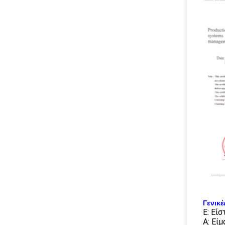
Γενικέ
Ε: Εί
Α: Εί