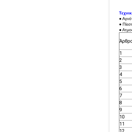
Τεχνι
● Αγνό
● Πίεσ
● Ατμο
Άρθρ
1
2
3
4
5
6
7
8
9
10
11
12