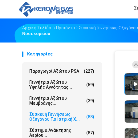
Σ
Αρχική Σελίδα
Προϊόντα
Συσκευή Γεννήσεως Οξυγόνου 
Νοσοκομείου
Κατηγορίες
Παραγωγοί Αζώτου PSA
(227)
Γεννήτρια Αζώτου
(59)
Υψηλής Αγνότητας...
Γεννήτρια Αζώτου
(39)
Μεμβράνης...
Συσκευή Γεννήσεως
(88)
Οξυγόνου Για Ιατρική Χ...
Σύστημα Ανάκτησης
(87)
Αερίου...