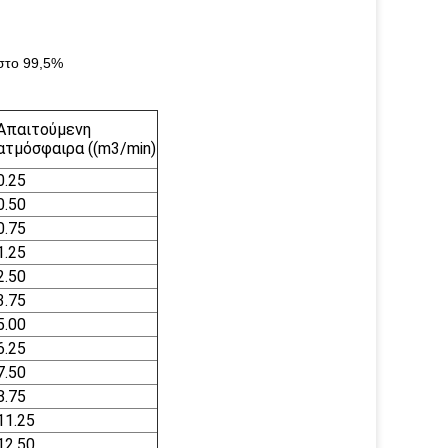
ιστο 99,5%
Απαιτούμενη
ατμόσφαιρα ((m3/min)
0.25
0.50
0.75
1.25
2.50
3.75
5.00
6.25
7.50
8.75
11.25
12.50