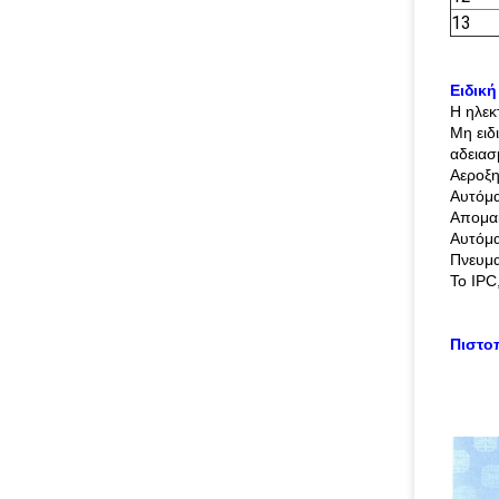
13
Ειδική
Η ηλεκ
Μη ειδ
αδειασ
Αεροξη
Αυτόμα
Απομακ
Αυτόμα
Πνευμα
Το IPC
Πιστο