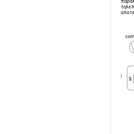
παράλ
τηλεπ
αποτε