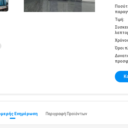
Ποσότ
παραγγ
Τιμή:
Συσκε
λεπτομ
Χρόνο
Όροι 
Δυνατ
προσφ
Κ
μερής Ενημέρωση
Περιγραφή Προϊόντων