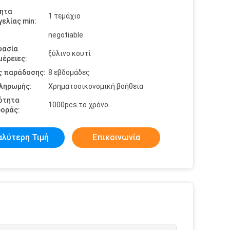
ητα
1 τεμάχιο
ελίας min:
negotiable
υασία
ξύλινο κουτί
έρειες:
ς παράδοσης:
8 εβδομάδες
πληρωμής:
Χρηματοοικονομική βοήθεια
ότητα
1000pcs το χρόνο
οράς:
αλύτερη Τιμή
Επικοινωνία