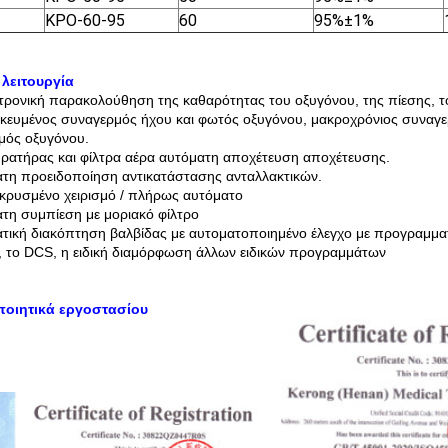
ΚΡΟ-60-95
60
95%±1%
 λειτουργία
τρονική παρακολούθηση της καθαρότητας του οξυγόνου, της πίεσης, τ
ικευμένος συναγερμός ήχου και φωτός οξυγόνου, μακροχρόνιος συναγε
μός οξυγόνου.
ρατήρας και φίλτρα αέρα αυτόματη αποχέτευση αποχέτευσης.
τη προειδοποίηση αντικατάστασης ανταλλακτικών.
ρυσμένο χειρισμό / πλήρως αυτόματο
τη συμπίεση με μοριακό φίλτρο
τική διακόπτηση βαλβίδας με αυτοματοποιημένο έλεγχο με προγραμματ
, το DCS, η ειδική διαμόρφωση άλλων ειδικών προγραμμάτων
ποιητικά εργοστασίου