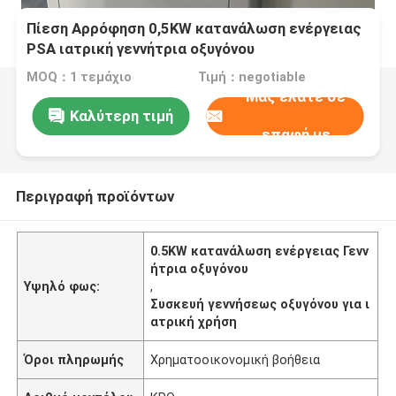
Πίεση Αρρόφηση 0,5KW κατανάλωση ενέργειας
PSA ιατρική γεννήτρια οξυγόνου
MOQ：1 τεμάχιο
Τιμή：negotiable
Μας ελάτε σε
Καλύτερη τιμή
επαφή με
Περιγραφή προϊόντων
0.5KW κατανάλωση ενέργειας Γενν
ήτρια οξυγόνου
Υψηλό φως:
,
Συσκευή γεννήσεως οξυγόνου για ι
ατρική χρήση
Όροι πληρωμής
Χρηματοοικονομική βοήθεια