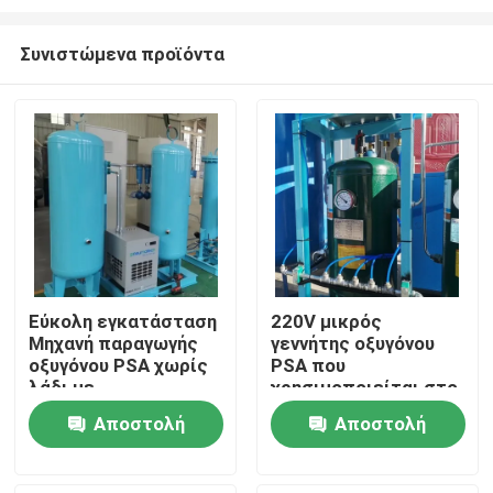
Συνιστώμενα προϊόντα
Εύκολη εγκατάσταση
220V μικρός
Μηχανή παραγωγής
γεννήτης οξυγόνου
Σπίτι
οξυγόνου PSA χωρίς
PSA που
λάδι με
χρησιμοποιείται στο
πιστοποιητικό ASME
νοσοκομείο
Προϊόντα
Αποστολή
Αποστολή
60Nm3/Hr
ερώτησης
ερώτησης
Σχετικά με εμάς