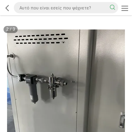
2
/
3