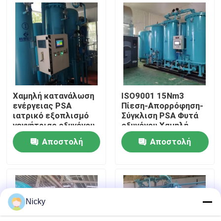
Επισκεψή εργοστασίου
Έλεγχος ποιότητας
Επικοινωνήστε μαζί μας
Χαμηλή κατανάλωση
ISO9001 15Nm3
ενέργειας PSA
Πίεση-Απορρόφηση-
ιατρικό εξοπλισμό
Σύγκλιση PSA Φυτά
Ειδήσεις
γεννήτριας οξυγόνου
οξυγόνου Χαμηλή
ενεργειακή απόδοση
συντήρηση
Αποστολή
Αποστολή
Ζητήστε μια προσφορά
ερώτησης
ερώτησης
Παραγωγοί αζώτου PSA
Nicky
Γεννήτρια αζώτου υψηλής αγνότητας