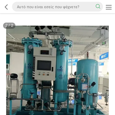
2
/
2