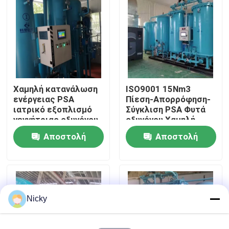
Επισκεψή εργοστασίου
Έλεγχος ποιότητας
Χαμηλή κατανάλωση
ISO9001 15Nm3
Επικοινωνήστε μαζί μας
ενέργειας PSA
Πίεση-Απορρόφηση-
ιατρικό εξοπλισμό
Σύγκλιση PSA Φυτά
γεννήτριας οξυγόνου
οξυγόνου Χαμηλή
Ειδήσεις
ενεργειακή απόδοση
συντήρηση
Αποστολή
Αποστολή
ερώτησης
ερώτησης
Ζητήστε μια προσφορά
Παραγωγοί αζώτου PSA
Nicky
Γεννήτρια αζώτου υψηλής αγνότητας