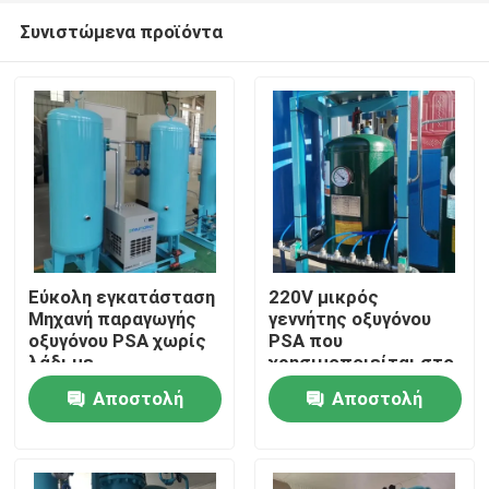
Συνιστώμενα προϊόντα
Εύκολη εγκατάσταση
220V μικρός
Μηχανή παραγωγής
γεννήτης οξυγόνου
οξυγόνου PSA χωρίς
PSA που
Σπίτι
λάδι με
χρησιμοποιείται στο
πιστοποιητικό ASME
νοσοκομείο
Αποστολή
Αποστολή
60Nm3/Hr
Προϊόντα
ερώτησης
ερώτησης
Σχετικά με εμάς