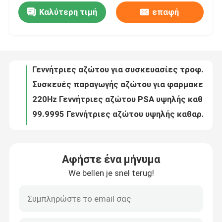
Καλύτερη τιμή
επαφή
ISO Container Mobile PSA Generators για αέριο και πετρέλαιο
Συμπληρωματικές συσκευές παραγωγής αζώτου για τη ναυτιλιακή βιομηχανία
Επισκεψή εργοστασίου
Γεννήτριες αζώτου για συσκευασίες τροφίμων PSA από ανοξείδωτο χάλυβα
Συσκευές παραγωγής αζώτου για φαρμακευτικές χρήσεις
Έλεγχος ποιότητας
220Hz Γεννήτριες αζώτου PSA υψηλής καθαρότητας για την επεξεργασία χαλκού
99.9995 Γεννήτριες αζώτου υψηλής καθαρότητας PSA για ανταλλακτικά αυτοκινήτων
Επικοινωνήστε μαζί μας
99.99 Συμπληρωματικές γεννήτριες αζώτου PSA για την ηλεκτρονική βιομηχανία
99.999 Γεννήτριες αζώτου PSA υψηλού σημείου δροσιάς για μεταλλουργία σκόνης
Ειδήσεις
Πιστοποιητικό CCS για πλοία Ηλεκτρικές γεννήτριες αζώτου PSA για τη ναυτιλία
Γεννήτριες αζώτου υψηλής απόδοσης 450V PSA με πιστοποιητικό ASME
Ζητήστε μια προσφορά
Αφήστε ένα μήνυμα
Υψηλής απόδοσης γεννήτρια οξυγόνου PSA για ιατρικές ανάγκες με φιάλες πλήρωσης
We bellen je snel terug!
Εξοικονόμηση ενέργειας 95 καθαρότητα ατσάλινα PSA ιατρική γεννήτρια οξυγόνου
Παραγωγοί αζώτου PSA
Πίεση Αρρόφηση 0,5KW κατανάλωση ενέργειας PSA ιατρική γεννήτρια οξυγόνου
5Nm3 μικρής χωρητικότητας γεννήτρια οξυγόνου για ιατρικές ανάγκες τύπου PSA με συσκευή ASME
Γεννήτρια αζώτου υψηλής αγνότητας
Μίνι γεννήτρια οξυγόνου για ιατρικές ανάγκες τύπου PSA με πιστοποιητικό CE