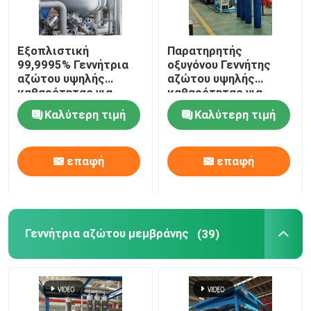
Εξοπλιστική
Παρατηρητής
99,9995% Γεννήτρια
οξυγόνου Γεννήτης
αζώτου υψηλής
αζώτου υψηλής
καθαρότητας για
καθαρότητας για
σκόνη μολυβδανίου
μεταλλουργία σκόνης
Καλύτερη τιμή
Καλύτερη τιμή
επαφή
επαφή
Γεννήτρια αζώτου μεμβράνης
(39)