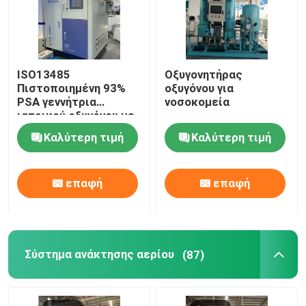
ISO13485
Οξυγονητήρας
Πιστοποιημένη 93%
οξυγόνου για
PSA γεννήτρια
νοσοκομεία
ιατρικού οξυγόνου με
σταθμό πλήρωσης
Καλύτερη τιμή
Καλύτερη τιμή
επαφή
επαφή
Σύστημα ανάκτησης αερίου
(87)