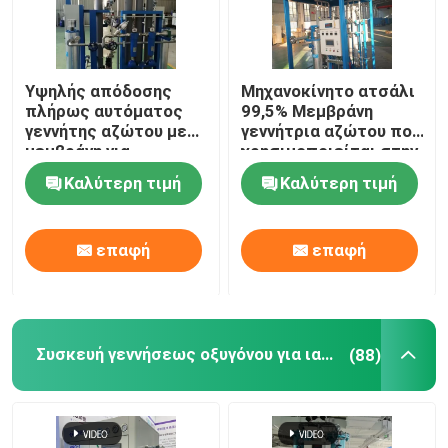
Υψηλής απόδοσης
Μηχανοκίνητο ατσάλι
πλήρως αυτόματος
99,5% Μεμβράνη
γεννήτης αζώτου με
γεννήτρια αζώτου που
μεμβράνη για
χρησιμοποιείται στην
πετροχημικές
πετροχημική
Καλύτερη τιμή
Καλύτερη τιμή
βιομηχανία
επαφή
επαφή
Συσκευή γεννήσεως οξυγόνου για ιατρική χρήση
(88)