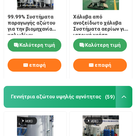
Καθαριστικό αερίων αζώτου
99.99% Συστήματα
Χάλυβα από
παραγωγής αζώτου
ανοξείδωτο χάλυβα
για την βιομηχανία
Συστήματα αερίων για
Κρεκάρισμα μεθανόλης
καλωδίων
ιατρική χρήση
Καλύτερη τιμή
Καλύτερη τιμή
Γεννήτρια υδρογόνου PSA
επαφή
επαφή
Συσκευή ανάμιξης βιομηχανικών αερίων
αεροσυμπιεστής
Γεννήτρια αζώτου υψηλής αγνότητας
(59)
Μορφωματική γεννήτρια αζώτου
Μορφωματική γεννήτρια οξυγόνου