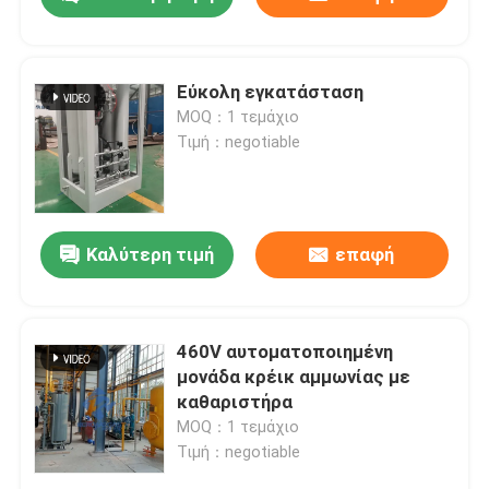
Εύκολη εγκατάσταση
MOQ：1 τεμάχιο
Τιμή：negotiable
Καλύτερη τιμή
επαφή
Σπίτι
460V αυτοματοποιημένη
μονάδα κρέικ αμμωνίας με
καθαριστήρα
Προϊόντα
MOQ：1 τεμάχιο
Τιμή：negotiable
Σχετικά με εμάς