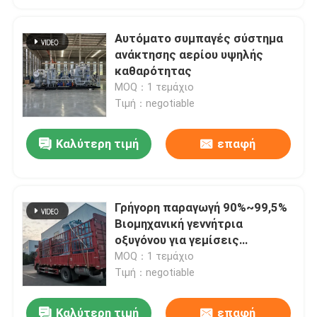
Αυτόματο συμπαγές σύστημα
ανάκτησης αερίου υψηλής
καθαρότητας
MOQ：1 τεμάχιο
Τιμή：negotiable
Καλύτερη τιμή
επαφή
Γρήγορη παραγωγή 90%~99,5%
Βιομηχανική γεννήτρια
οξυγόνου για γεμίσεις
κυλίνδρων
MOQ：1 τεμάχιο
Τιμή：negotiable
Καλύτερη τιμή
επαφή