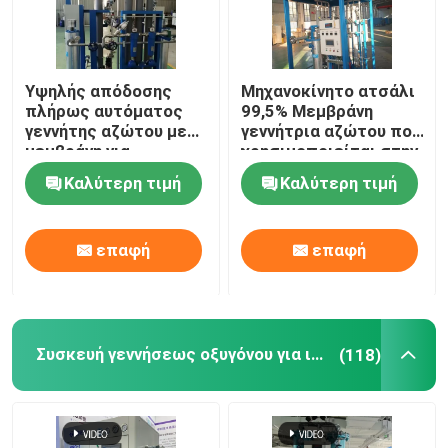
Υψηλής απόδοσης
Μηχανοκίνητο ατσάλι
πλήρως αυτόματος
99,5% Μεμβράνη
γεννήτης αζώτου με
γεννήτρια αζώτου που
μεμβράνη για
χρησιμοποιείται στην
πετροχημικές
πετροχημική
Καλύτερη τιμή
Καλύτερη τιμή
βιομηχανία
επαφή
επαφή
Συσκευή γεννήσεως οξυγόνου για ιατρική χρήση
(118)