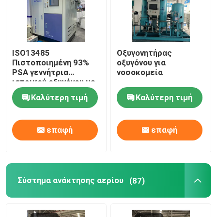
ISO13485
Οξυγονητήρας
Πιστοποιημένη 93%
οξυγόνου για
PSA γεννήτρια
νοσοκομεία
ιατρικού οξυγόνου με
σταθμό πλήρωσης
Καλύτερη τιμή
Καλύτερη τιμή
επαφή
επαφή
Σύστημα ανάκτησης αερίου
(87)