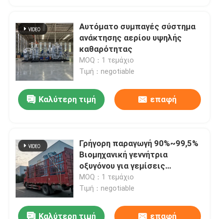
Αυτόματο συμπαγές σύστημα
ανάκτησης αερίου υψηλής
καθαρότητας
MOQ：1 τεμάχιο
Τιμή：negotiable
Καλύτερη τιμή
επαφή
Γρήγορη παραγωγή 90%~99,5%
Βιομηχανική γεννήτρια
οξυγόνου για γεμίσεις
κυλίνδρων
MOQ：1 τεμάχιο
Τιμή：negotiable
Καλύτερη τιμή
επαφή