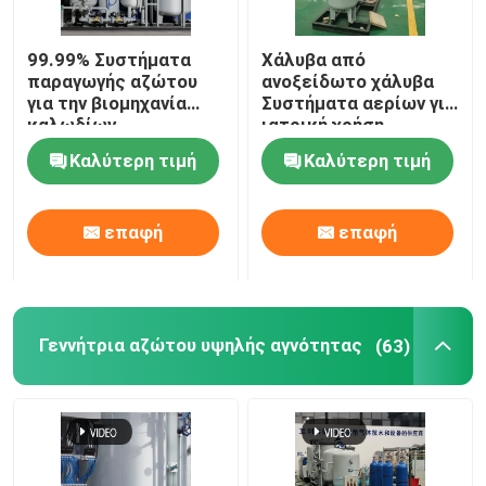
Καθαριστικό αερίων αζώτου
99.99% Συστήματα
Χάλυβα από
παραγωγής αζώτου
ανοξείδωτο χάλυβα
για την βιομηχανία
Συστήματα αερίων για
Κρεκάρισμα μεθανόλης
καλωδίων
ιατρική χρήση
Καλύτερη τιμή
Καλύτερη τιμή
Γεννήτρια υδρογόνου PSA
επαφή
επαφή
Συσκευή ανάμιξης βιομηχανικών αερίων
αεροσυμπιεστής
Γεννήτρια αζώτου υψηλής αγνότητας
(63)
Μορφωματική γεννήτρια αζώτου
Μορφωματική γεννήτρια οξυγόνου