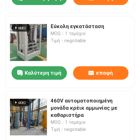
Εύκολη εγκατάσταση
MOQ：1 τεμάχιο
Τιμή：negotiable
Καλύτερη τιμή
επαφή
Σπίτι
460V αυτοματοποιημένη
μονάδα κρέικ αμμωνίας με
καθαριστήρα
Προϊόντα
MOQ：1 τεμάχιο
Τιμή：negotiable
Σχετικά με εμάς