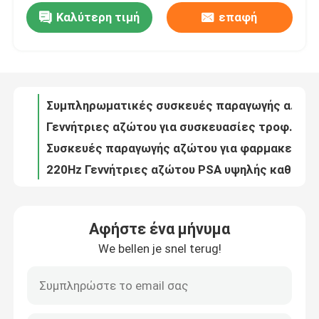
Καλύτερη τιμή
επαφή
ISO Container Mobile PSA Generators για αέριο και πετρέλαιο
Συμπληρωματικές συσκευές παραγωγής αζώτου για τη ναυτιλιακή βιομηχανία
Επισκεψή εργοστασίου
Γεννήτριες αζώτου για συσκευασίες τροφίμων PSA από ανοξείδωτο χάλυβα
Συσκευές παραγωγής αζώτου για φαρμακευτικές χρήσεις
Έλεγχος ποιότητας
220Hz Γεννήτριες αζώτου PSA υψηλής καθαρότητας για την επεξεργασία χαλκού
99.9995 Γεννήτριες αζώτου υψηλής καθαρότητας PSA για ανταλλακτικά αυτοκινήτων
Επικοινωνήστε μαζί μας
99.99 Συμπληρωματικές γεννήτριες αζώτου PSA για την ηλεκτρονική βιομηχανία
99.999 Γεννήτριες αζώτου PSA υψηλού σημείου δροσιάς για μεταλλουργία σκόνης
Ειδήσεις
Πιστοποιητικό CCS για πλοία Ηλεκτρικές γεννήτριες αζώτου PSA για τη ναυτιλία
Γεννήτριες αζώτου υψηλής απόδοσης 450V PSA με πιστοποιητικό ASME
Ζητήστε μια προσφορά
Αφήστε ένα μήνυμα
Υψηλής απόδοσης γεννήτρια οξυγόνου PSA για ιατρικές ανάγκες με φιάλες πλήρωσης
We bellen je snel terug!
Εξοικονόμηση ενέργειας 95 καθαρότητα ατσάλινα PSA ιατρική γεννήτρια οξυγόνου
Παραγωγοί αζώτου PSA
Πίεση Αρρόφηση 0,5KW κατανάλωση ενέργειας PSA ιατρική γεννήτρια οξυγόνου
5Nm3 μικρής χωρητικότητας γεννήτρια οξυγόνου για ιατρικές ανάγκες τύπου PSA με συσκευή ASME
Γεννήτρια αζώτου υψηλής αγνότητας
Μίνι γεννήτρια οξυγόνου για ιατρικές ανάγκες τύπου PSA με πιστοποιητικό CE