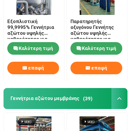
Εξοπλιστική
Παρατηρητής
99,9995% Γεννήτρια
οξυγόνου Γεννήτης
αζώτου υψηλής
αζώτου υψηλής
καθαρότητας για
καθαρότητας για
σκόνη μολυβδανίου
μεταλλουργία σκόνης
Καλύτερη τιμή
Καλύτερη τιμή
επαφή
επαφή
Γεννήτρια αζώτου μεμβράνης
(39)