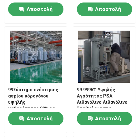
Αποστολή
Αποστολή
ερώτησης
ερώτησης
99Σύστημα ανάκτησης
99.9995% Υψηλής
αερίου υδρογόνου
Αγρότητας PSA
υψηλής
Αιθανόλινο Αιθανόλινο
καθαρότητας.99% με
Σταθμό για την
σύστημα καθαρισμού
Μεταλλουργία σκόνης
Αποστολή
Αποστολή
PSA
ερώτησης
ερώτησης