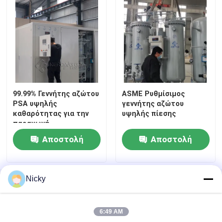
99.99% Γεννήτης αζώτου
ASME Ρυθμίσιμος
PSA υψηλής
γεννήτης αζώτου
καθαρότητας για την
υψηλής πίεσης
παραγωγή
κλιματιστικού
Αποστολή
Αποστολή
Σπίτι
ερώτησης
ερώτησης
Nicky
Αρχική Σελίδα
Περίπου εμείς
επαφή
Desktop Site
Προϊόντα
Sitemap
Πολιτική μυστικότητας
6:49 AM
Σχετικά με εμάς