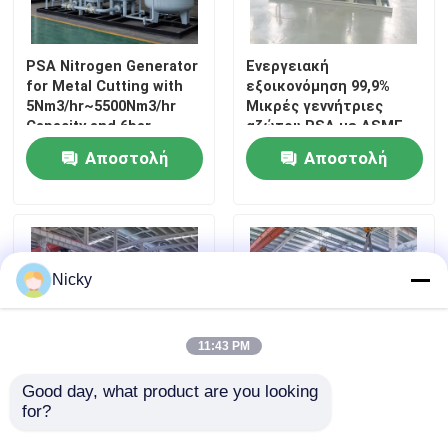
PSA Nitrogen Generator
Ενεργειακή
for Metal Cutting with
εξοικονόμηση 99,9%
5Nm3/hr~5500Nm3/hr
Μικρές γεννήτριες
Capacity and 6bar
αζώτου PSA με ASME
Adjustable Pressure
Αποστολή
Αποστολή
ερώτησης
ερώτησης
Nicky
11:43 PM
Good day, what product are you looking 
for?
99Σύστημα ανάκτησης
Σύστημα παραγωγής
αερίου υδρογόνου
αζώτου PSA 5-