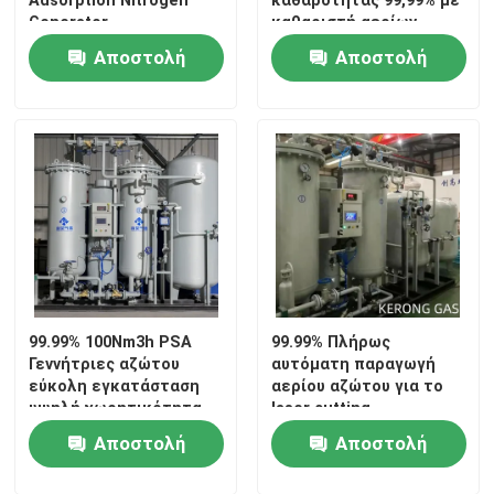
Generator
καθαριστή αερίων
Αποστολή
Αποστολή
Επισκεψή εργοστασίου
ερώτησης
ερώτησης
Έλεγχος ποιότητας
Επικοινωνήστε μαζί μας
Ειδήσεις
Ζητήστε μια προσφορά
99.99% 100Nm3h PSA
99.99% Πλήρως
Γεννήτριες αζώτου
αυτόματη παραγωγή
εύκολη εγκατάσταση
αερίου αζώτου για το
υψηλή χωρητικότητα
laser cutting
Παραγωγοί αζώτου PSA
Αποστολή
Αποστολή
Γεννήτρια αζώτου υψηλής αγνότητας
ερώτησης
ερώτησης