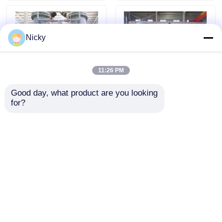
Γεννήτρια αζώτου μεμβράνης
Nicky
Συσκευή γεννήσεως οξυγόνου για ιατρική χρήση
11:26 PM
Σύστημα ανάκτησης αερίου
Good day, what product are you looking 
for?
990,5% 50Hz μονάδα
99% Μεγέθους
παραγωγής αζώτου για
εμπορευματοκιβωτίου
Βιομηχανική γεννήτρια οξυγόνου
την βιομηχανία
Εύκολη μεταφορά PSA
πετρελαίου και
γεννήτριες αζώτου
φυσικού αερίου
Αποστολή
Αποστολή
Εργασιακό στεγνωτήρα αερίου
ερώτησης
ερώτησης
Μονάδα κρέικ αμμωνίας
Αρχική Σελίδα
Περίπου εμείς
επαφή
Desktop Site
Sitemap
Πολιτική μυστικότητας
Γεννήτρια οξυγόνου VPSA