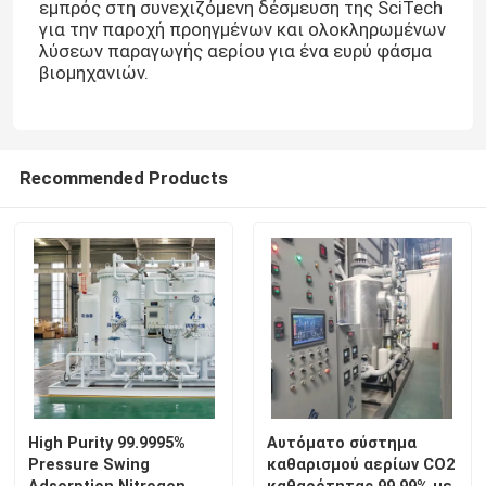
εμπρός στη συνεχιζόμενη δέσμευση της SciTech
για την παροχή προηγμένων και ολοκληρωμένων
λύσεων παραγωγής αερίου για ένα ευρύ φάσμα
βιομηχανιών.
Recommended Products
Σπίτι
Προϊόντα
High Purity 99.9995%
Αυτόματο σύστημα
Pressure Swing
καθαρισμού αερίων CO2
Σχετικά με εμάς
Adsorption Nitrogen
καθαρότητας 99,99% με