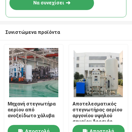
Να συνεχίσει
Συνιστώμενα προϊόντα
Σπίτι
Μηχανή στεγνωτήρα
Αποτελεσματικός
αερίου από
στεγνωτήρας αερίου
Προϊόντα
ανοξείδωτο χάλυβα
αργονίου υψηλού
σημείου δροσιάς
χαμηλή κατανάλωση
Σχετικά με εμάς
Αποστολή
Αποστολή