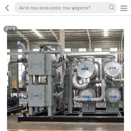
2
/
3