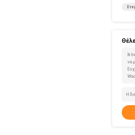
Στεγ
Θέλε
Ik 
να 
Ευχ
Wac