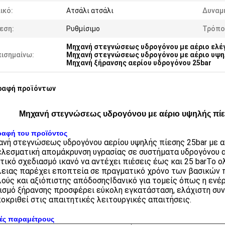
ικό:
Ατσάλι ατσάλι
Δυναμ
εση:
Ρυθμίσιμο
Τρόπο
Μηχανή στεγνώσεως υδρογόνου με αέριο ελέ
πισημαίνω:
Μηχανή στεγνώσεως υδρογόνου με αέριο υψη
Μηχανή ξήρανσης αερίου υδρογόνου 25bar
ραφή προϊόντων
Μηχανή στεγνώσεως υδρογόνου με αέριο υψηλής πίεσ
ραφή του προϊόντος
ανή στεγνώσεως υδρογόνου αερίου υψηλής πίεσης 25bar με αν
λεσματική απομάκρυνση υγρασίας σε συστήματα υδρογόνου α
τικό σχεδιασμό ικανό να αντέχει πιέσεις έως και 25 barΤο
ειας παρέχει εποπτεία σε πραγματικό χρόνο των βασικών 
ούς και αξιόπιστης απόδοσηςΙδανικό για τομείς όπως η ενέργ
ισμό ξήρανσης προσφέρει εύκολη εγκατάσταση, ελάχιστη συν
οκριθεί στις απαιτητικές λειτουργικές απαιτήσεις.
κές παραμέτρους