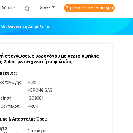
Greek
Ειδήσεις
Ζητήστε ένα απόσπασμα
 Με Ανιχνευτή Ασφαλείας
ή στεγνώσεως υδρογόνου με αέριο υψηλής
ς 25bar με ανιχνευτή ασφαλείας
μέρειες:
καταγωγής:
Κίνα
:
KERONG GAS
οίηση:
ISO9001
 μοντέλου:
KRCH
μής & Αποστολής Όροι:
ητα
1 τεμάχιο