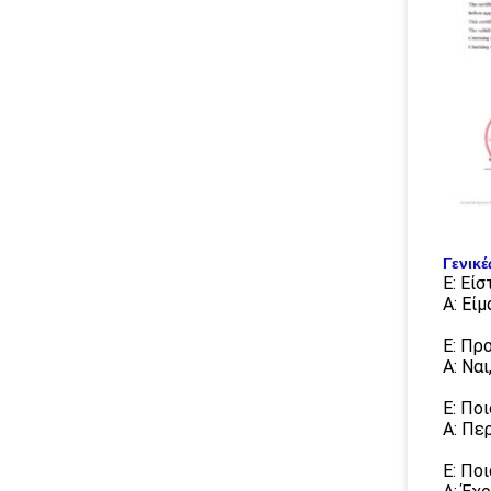
Γενικέ
Ε: Εί
Α: Εί
Ε: Πρ
Α: Να
Ε: Πο
Α: Πε
Ε: Πο