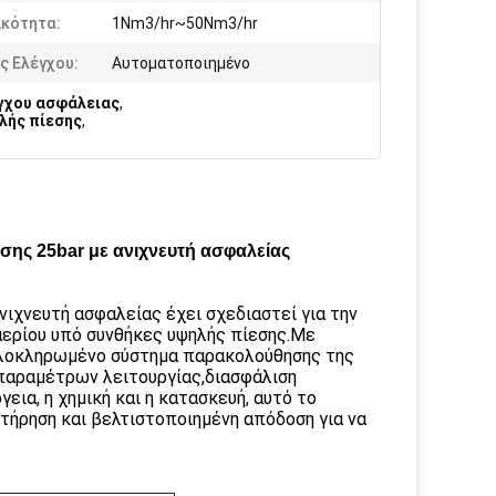
ικότητα:
1Nm3/hr~50Nm3/hr
ς Ελέγχου:
Αυτοματοποιημένο
γχου ασφάλειας
,
λής πίεσης
,
ης 25bar με ανιχνευτή ασφαλείας
ιχνευτή ασφαλείας έχει σχεδιαστεί για την
ερίου υπό συνθήκες υψηλής πίεσης.Με
 ολοκληρωμένο σύστημα παρακολούθησης της
παραμέτρων λειτουργίας,διασφάλιση
εια, η χημική και η κατασκευή, αυτό το
τήρηση και βελτιστοποιημένη απόδοση για να