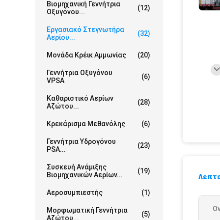
Βιομηχανική Γεννήτρια
(12)
Οξυγόνου...
Εργασιακό Στεγνωτήρα
(32)
Αερίου...
Μονάδα Κρέικ Αμμωνίας
(20)
Γεννήτρια Οξυγόνου
(6)
VPSA
Καθαριστικό Αερίων
(28)
Αζώτου...
Κρεκάρισμα Μεθανόλης
(6)
Γεννήτρια Υδρογόνου
(23)
PSA...
Συσκευή Ανάμιξης
(19)
Βιομηχανικών Αερίων...
Λεπτο
Αεροσυμπιεστής
(1)
Ο
Μορφωματική Γεννήτρια
(5)
Αζώτου...