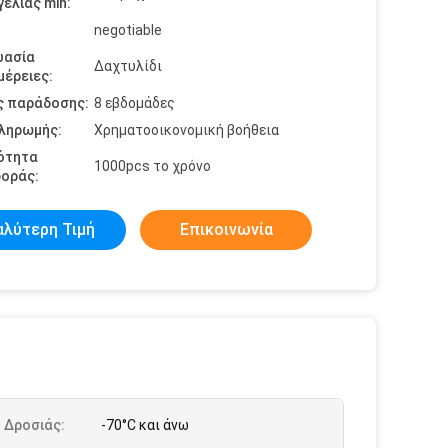
ελίας min:
negotiable
υασία
Δαχτυλίδι
έρειες:
ς παράδοσης:
8 εβδομάδες
πληρωμής:
Χρηματοοικονομική βοήθεια
ότητα
1000pcs το χρόνο
οράς:
αλύτερη Τιμή
Επικοινωνία
 Δροσιάς:
-70°C και άνω