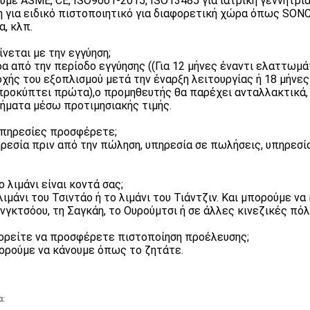
ουμε ASME, CE, ISO9001-2015, ISO13485 για ιατρική γεννήτρι
η για ειδικό πιστοποιητικό για διαφορετική χώρα όπως SONCA
α, κλπ.
γίνεται με την εγγύηση;
ρα από την περίοδο εγγύησης ((Για 12 μήνες έναντι ελαττωμ
χής του εξοπλισμού μετά την έναρξη λειτουργίας ή 18 μήνες
προκύπτει πρώτα),ο προμηθευτής θα παρέχει ανταλλακτικά,
ήματα μέσω προτιμησιακής τιμής.
 υπηρεσίες προσφέρετε;
ηρεσία πριν από την πώληση, υπηρεσία σε πωλήσεις, υπηρεσί
ο λιμάνι είναι κοντά σας;
 λιμάνι του Τσιντάο ή το λιμάνι του Τιάντζιν. Και μπορούμε 
νγκτσόου, τη Σαγκάη, το Ουρούμτσι ή σε άλλες κινεζικές πόλ
ορείτε να προσφέρετε πιστοποίηση προέλευσης;
ορούμε να κάνουμε όπως το ζητάτε.
α: