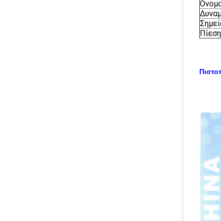
Ονομ
Δυναμ
Σημεί
Πίεση
Πιστο