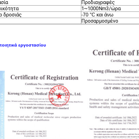
ασία
Προδιαγραφές
ικότητα
1~1000Nm3/ώρα
ο δροσιάς
-70 °C και άνω
Προσαρμοσμένο
ποιητικά εργοστασίου