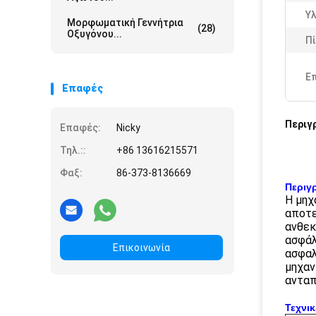
Υλ
Μορφωματική Γεννήτρια
(28)
Οξυγόνου...
Πί
Ε
Επαφές
Περιγ
Επαφές:
Nicky
Τηλ.::
+86 13616215571
Φαξ:
86-373-8136669
Περιγ
Η μηχ
αποτε
ανθεκ
ασφάλ
Επικοινωνία
ασφαλ
μηχαν
ανταπ
Τεχνι