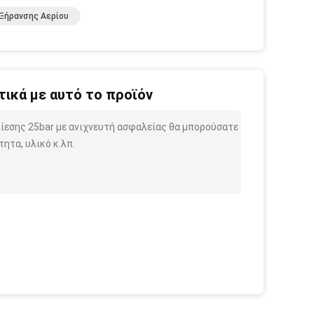
Ξήρανσης Αερίου
ικά με αυτό το προϊόν
πίεσης 25bar με ανιχνευτή ασφαλείας θα μπορούσατε
ητα, υλικό κ.λπ.