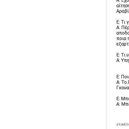
Α: Έχ
αίτησ
Αραβί
Ε: Τι 
Α: Πέ
αποδο
ποια 
εξαρτ
Ε: Τι
Α: Υπ
Ε: Ποι
Α: Το
Γκουα
Ε: Μπ
Α: Μπ
ετικέτ