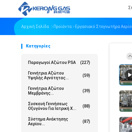
Σ
Αρχική Σελίδα
Προϊόντα
Εργασιακό Στεγνωτήρα Αερίο
Κατηγορίες
Παραγωγοί Αζώτου PSA
(227)
Γεννήτρια Αζώτου
(59)
Υψηλής Αγνότητας...
Γεννήτρια Αζώτου
(39)
Μεμβράνης...
Συσκευή Γεννήσεως
(88)
Οξυγόνου Για Ιατρική Χ...
Σύστημα Ανάκτησης
(87)
Αερίου...