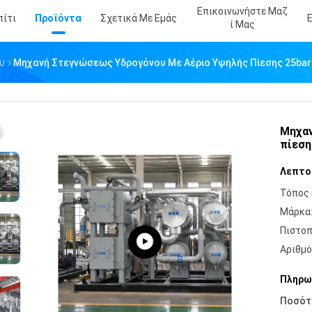
Επικοινωνήστε Μαζ
πίτι
Προϊόντα
Σχετικά Με Εμάς
Ί Μας
υ
Μηχανή Στεγνώσεως Υδρογόνου Με Αέριο Υψηλής Πίεσης 25bar
Μηχαν
πίεση
Λεπτο
Τόπος 
Μάρκα
Πιστοπ
Αριθμό
Πληρω
Ποσότ