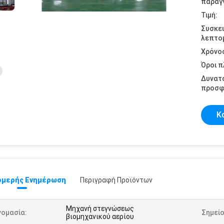
παραγγ
Τιμή:
Συσκε
λεπτομ
Χρόνο
Όροι 
Δυνατ
προσφ
Κ
μερής Ενημέρωση
Περιγραφή Προϊόντων
Μηχανή στεγνώσεως
νομασία:
Σημείο
βιομηχανικού αερίου