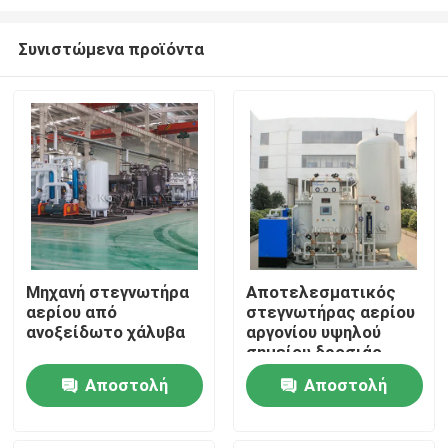
Συνιστώμενα προϊόντα
Μηχανή στεγνωτήρα
Αποτελεσματικός
αερίου από
στεγνωτήρας αερίου
Σπίτι
ανοξείδωτο χάλυβα
αργονίου υψηλού
σημείου δροσιάς
χαμηλή κατανάλωση
Προϊόντα
Αποστολή
Αποστολή
ενέργειας
ερώτησης
ερώτησης
Σχετικά με εμάς