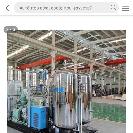
2
/
3