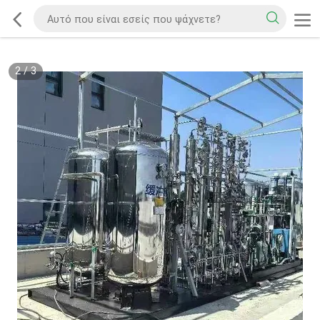
2
/
3