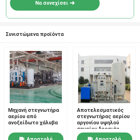
Να συνεχίσει
Συνιστώμενα προϊόντα
Σπίτι
Μηχανή στεγνωτήρα
Αποτελεσματικός
αερίου από
στεγνωτήρας αερίου
Προϊόντα
ανοξείδωτο χάλυβα
αργονίου υψηλού
σημείου δροσιάς
χαμηλή κατανάλωση
Σχετικά με εμάς
Αποστολή
Αποστολή