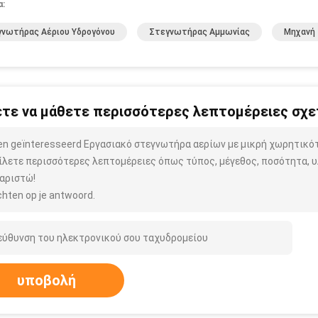
α:
νωτήρας Αέριου Υδρογόνου
Στεγνωτήρας Αμμωνίας
Μηχανή 
τε να μάθετε περισσότερες λεπτομέρειες σχετ
ben geïnteresseerd Εργασιακό στεγνωτήρα αερίων με μικρή χωρητικ
ίλετε περισσότερες λεπτομέρειες όπως τύπος, μέγεθος, ποσότητα, υλ
αριστώ!
hten op je antwoord.
υποβολή