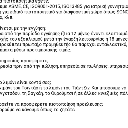
ια πιστοποιητικά έχετε;
ουμε ASME, CE, ISO9001-2015, ISO13485 για ιατρική γεννήτρι
η για ειδικό πιστοποιητικό για διαφορετική χώρα όπως SONCA
α, κλπ.
γίνεται με την εγγύηση;
ρα από την περίοδο εγγύησης ((Για 12 μήνες έναντι ελαττωμ
χής του εξοπλισμού μετά την έναρξη λειτουργίας ή 18 μήνες
προκύπτει πρώτα),ο προμηθευτής θα παρέχει ανταλλακτικά,
ήματα μέσω προτιμησιακής τιμής.
 υπηρεσίες προσφέρετε;
ηρεσία πριν από την πώληση, υπηρεσία σε πωλήσεις, υπηρεσί
ο λιμάνι είναι κοντά σας;
 λιμάνι του Τσιντάο ή το λιμάνι του Τιάντζιν. Και μπορούμε 
νγκτσόου, τη Σαγκάη, το Ουρούμτσι ή σε άλλες κινεζικές πόλ
ορείτε να προσφέρετε πιστοποίηση προέλευσης;
ορούμε να κάνουμε όπως το ζητάτε.