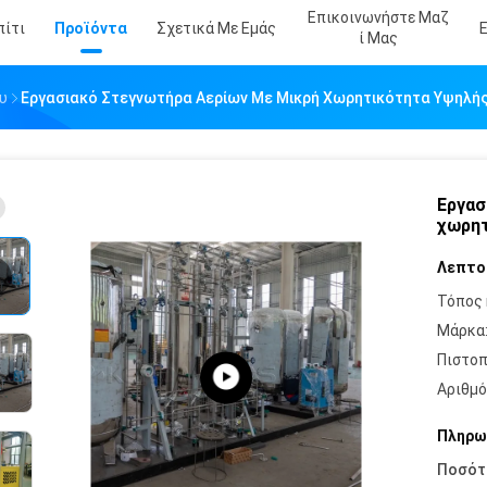
Επικοινωνήστε Μαζ
πίτι
Προϊόντα
Σχετικά Με Εμάς
Ί Μας
υ
Εργασιακό Στεγνωτήρα Αερίων Με Μικρή Χωρητικότητα Υψηλή
Εργασ
χωρητ
Λεπτο
Τόπος 
Μάρκα
Πιστοπ
Αριθμό
Πληρω
Ποσότ