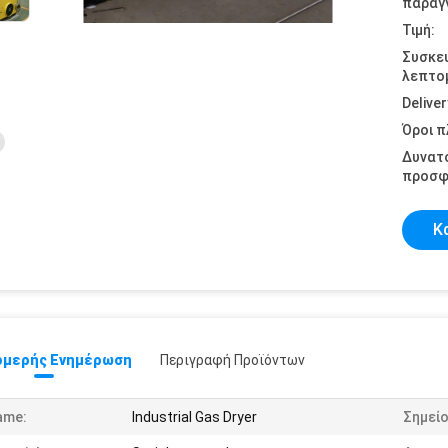
παραγγ
Τιμή:
Συσκε
λεπτομ
Deliver
Όροι 
Δυνατ
προσφ
Κ
μερής Ενημέρωση
Περιγραφή Προϊόντων
ame:
Industrial Gas Dryer
Σημείο