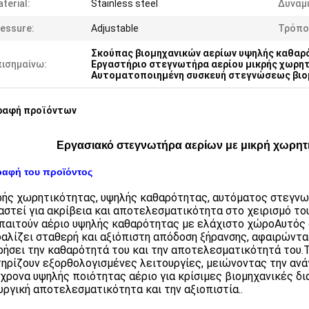
terial:
Stainless steel
Δυναμ
essure:
Adjustable
Τρόπο
Σκούπας βιομηχανικών αερίων υψηλής καθαρ
πισημαίνω:
Εργαστήριο στεγνωτήρα αερίου μικρής χωρη
Αυτοματοποιημένη συσκευή στεγνώσεως βιομ
ραφή προϊόντων
Εργασιακό στεγνωτήρα αερίων με μικρή χωρητ
ραφή του προϊόντος
ρής χωρητικότητας, υψηλής καθαρότητας, αυτόματος στεγνωτ
αστεί για ακρίβεια και αποτελεσματικότητα στο χειρισμό του
παιτούν αέριο υψηλής καθαρότητας με ελάχιστο χώροΑυτό
αλίζει σταθερή και αξιόπιστη απόδοση ξήρανσης, αφαιρώντας 
ρήσει την καθαρότητά του και την αποτελεσματικότητά του.
ηρίζουν εξορθολογισμένες λειτουργίες, μειώνοντας την αν
χρονα υψηλής ποιότητας αέριο για κρίσιμες βιομηχανικές δι
υργική αποτελεσματικότητα και την αξιοπιστία..