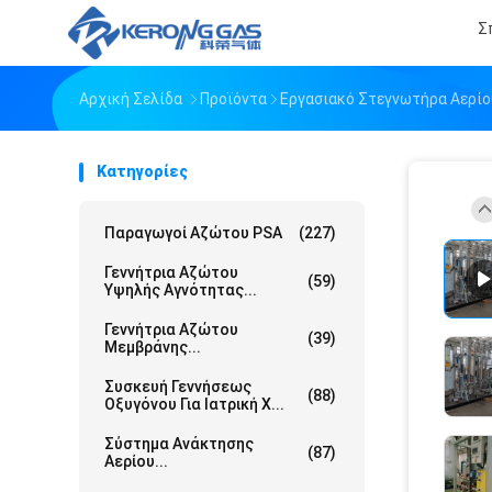
Σ
Αρχική Σελίδα
Προϊόντα
Εργασιακό Στεγνωτήρα Αερίο
Κατηγορίες
Παραγωγοί Αζώτου PSA
(227)
Γεννήτρια Αζώτου
(59)
Υψηλής Αγνότητας...
Γεννήτρια Αζώτου
(39)
Μεμβράνης...
Συσκευή Γεννήσεως
(88)
Οξυγόνου Για Ιατρική Χ...
Σύστημα Ανάκτησης
(87)
Αερίου...