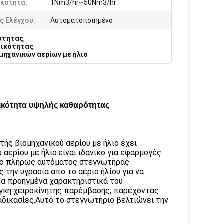
ικότητα:
1Nm3/hr~50Nm3/hr
ς Ελέγχου:
Αυτοματοποιημένο
ότητας
,
τικότητας
,
ηχανικών αερίων με ήλιο
ικότητα υψηλής καθαρότητας
ής βιομηχανικού αερίου με ήλιο έχει
 αερίου με ήλιο.είναι ιδανικό για εφαρμογές
ς ο πλήρως αυτόματος στεγνωτήρας
την υγρασία από το αέριο ήλίου για να
Τα προηγμένα χαρακτηριστικά του
άγκη χειροκίνητης παρέμβασης, παρέχοντας
αδικασίες.Αυτό το στεγνωτήριο βελτιώνει την