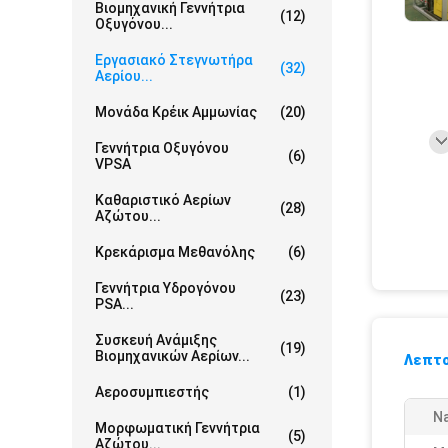
Βιομηχανική Γεννήτρια
(12)
Οξυγόνου...
Εργασιακό Στεγνωτήρα
(32)
Αερίου...
Μονάδα Κρέικ Αμμωνίας
(20)
Γεννήτρια Οξυγόνου
(6)
VPSA
Καθαριστικό Αερίων
(28)
Αζώτου...
Κρεκάρισμα Μεθανόλης
(6)
Γεννήτρια Υδρογόνου
(23)
PSA...
Συσκευή Ανάμιξης
(19)
Βιομηχανικών Αερίων...
Λεπτο
Αεροσυμπιεστής
(1)
N
Μορφωματική Γεννήτρια
(5)
Αζώτου...