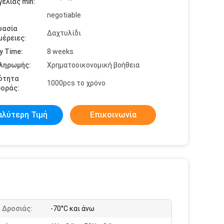
ελίας min:
negotiable
υασία
Δαχτυλίδι
έρειες:
y Time:
8 weeks
πληρωμής:
Χρηματοοικονομική βοήθεια
ότητα
1000pcs το χρόνο
οράς:
αλύτερη Τιμή
Επικοινωνία
 Δροσιάς:
-70°C και άνω