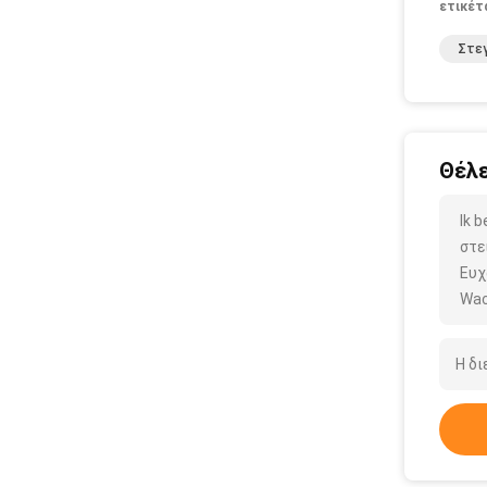
ετικέτ
Στεγ
Θέλε
Ik 
στε
Ευχ
Wac