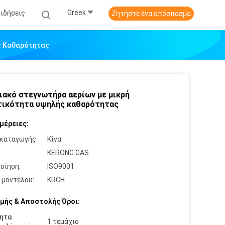
Greek
Ειδήσεις
Ζητήστε ένα απόσπασμα
ς Καθαρότητας
ιακό στεγνωτήρα αερίων με μικρή
ικότητα υψηλής καθαρότητας
μέρειες:
καταγωγής:
Κίνα
:
KERONG GAS
οίηση:
ISO9001
 μοντέλου:
KRCH
μής & Αποστολής Όροι:
ητα
1 τεμάχιο