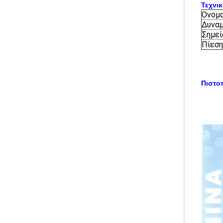
Τεχνι
Ονομ
Δυναμ
Σημεί
Πίεση
Πιστο