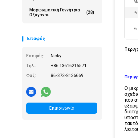
Ma
Μορφωματική Γεννήτρια
(28)
Pr
Οξυγόνου...
Ε
Επαφές
Περιγ
Επαφές:
Nicky
Τηλ.::
+86 13616215571
Φαξ:
86-373-8136669
Περιγ
Ο μικ
σχεδι
που α
εξασφ
Επικοινωνία
διατη
υποστ
ταυτό
λειτο