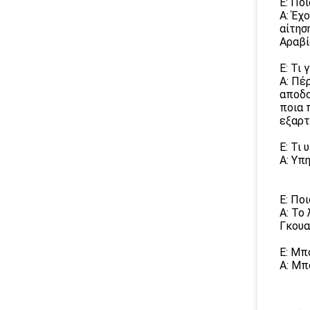
Ε: Πο
Α: Έχ
αίτησ
Αραβί
Ε: Τι 
Α: Πέ
αποδο
ποια 
εξαρτ
Ε: Τι
Α: Υπ
Ε: Ποι
Α: Το
Γκουα
Ε: Μπ
Α: Μπ