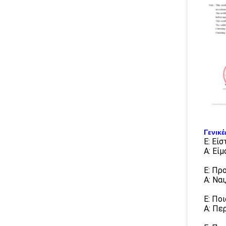
Γενικέ
Ε: Εί
Α: Εί
Ε: Πρ
Α: Να
Ε: Πο
Α: Πε