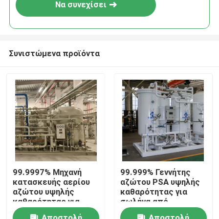
Να συνεχίσει
Συνιστώμενα προϊόντα
Σπίτι
99.9997% Μηχανή
99.999% Γεννήτης
κατασκευής αερίου
αζώτου PSA υψηλής
Προϊόντα
αζώτου υψηλής
καθαρότητας για
καθαρότητας για
σωλήνα από
θερμική επεξεργασία
ανοξείδωτο χάλυβα
Σχετικά με εμάς
Αποστολή
Αποστολή