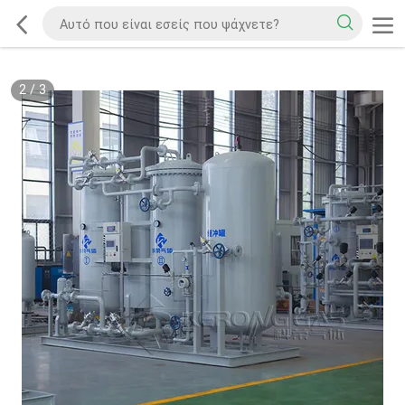
2
/
3