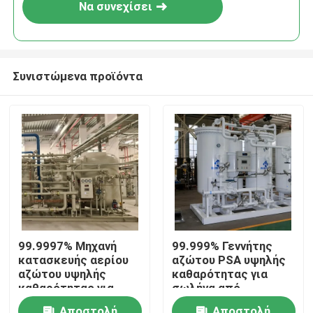
Να συνεχίσει
Συνιστώμενα προϊόντα
Σπίτι
99.9997% Μηχανή
99.999% Γεννήτης
κατασκευής αερίου
αζώτου PSA υψηλής
Προϊόντα
αζώτου υψηλής
καθαρότητας για
καθαρότητας για
σωλήνα από
θερμική επεξεργασία
ανοξείδωτο χάλυβα
Σχετικά με εμάς
Αποστολή
Αποστολή