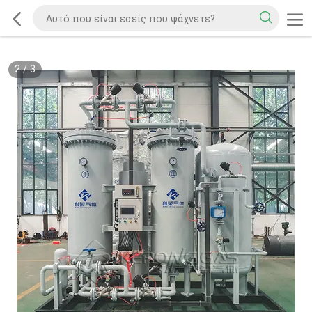
2
/
3