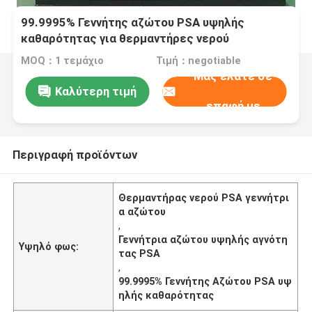
99.9995% Γεννήτης αζώτου PSA υψηλής
καθαρότητας για θερμαντήρες νερού
MOQ：1 τεμάχιο
Τιμή：negotiable
Μας ελάτε σε
Καλύτερη τιμή
επαφή με
Περιγραφή προϊόντων
Θερμαντήρας νερού PSA γεννήτρι
α αζώτου
,
Γεννήτρια αζώτου υψηλής αγνότη
Υψηλό φως:
τας PSA
,
99.9995% Γεννήτης Αζώτου PSA υψ
ηλής καθαρότητας