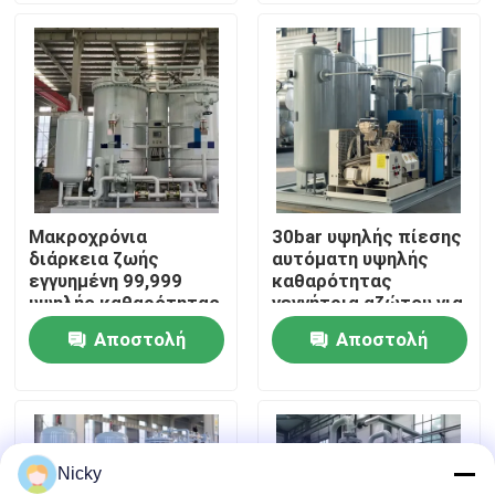
Επισκεψή εργοστασίου
Έλεγχος ποιότητας
Επικοινωνήστε μαζί μας
Μακροχρόνια
30bar υψηλής πίεσης
διάρκεια ζωής
αυτόματη υψηλής
Ειδήσεις
εγγυημένη 99,999
καθαρότητας
υψηλής καθαρότητας
γεννήτρια αζώτου για
γεννήτρια αζώτου
το laser cutting
Αποστολή
Αποστολή
Ζητήστε μια προσφορά
PSA
ερώτησης
ερώτησης
Παραγωγοί αζώτου PSA
Nicky
Γεννήτρια αζώτου υψηλής αγνότητας