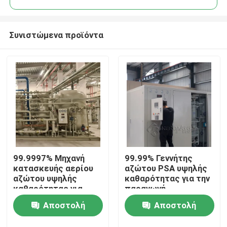
Συνιστώμενα προϊόντα
99.9997% Μηχανή
99.99% Γεννήτης
Σπίτι
κατασκευής αερίου
αζώτου PSA υψηλής
αζώτου υψηλής
καθαρότητας για την
καθαρότητας για
παραγωγή
Προϊόντα
θερμική επεξεργασία
κλιματιστικού
Αποστολή
Αποστολή
με CE
Σχετικά με εμάς
ερώτησης
ερώτησης