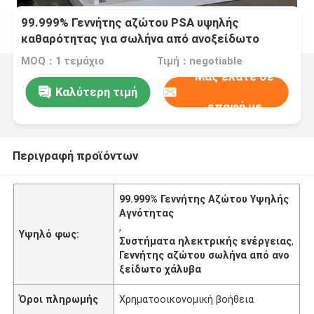
99.999% Γεννήτης αζώτου PSA υψηλής
καθαρότητας για σωλήνα από ανοξείδωτο
χάλυβα
MOQ：1 τεμάχιο
Τιμή：negotiable
Μας ελάτε σε
Καλύτερη τιμή
επαφή με
Περιγραφή προϊόντων
99.999% Γεννήτης Αζώτου Υψηλής
Αγνότητας
,
Υψηλό φως:
Συστήματα ηλεκτρικής ενέργειας
,
Γεννήτης αζώτου σωλήνα από ανο
ξείδωτο χάλυβα
Όροι πληρωμής
Χρηματοοικονομική βοήθεια