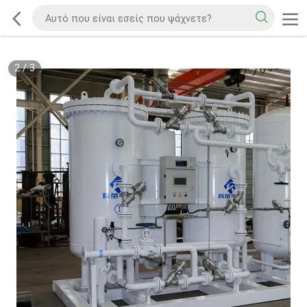
2
/
3