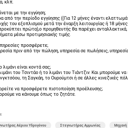
α, κλπ.
γίνεται με την εγγύηση;
ρα από την περίοδο εγγύησης ((Για 12 μήνες έναντι ελαττωμ
χής του εξοπλισμού μετά την έναρξη λειτουργίας ή 18 μήνες
προκύπτει πρώτα),ο προμηθευτής θα παρέχει ανταλλακτικά,
ήματα μέσω προτιμησιακής τιμής.
 υπηρεσίες προσφέρετε;
ηρεσία πριν από την πώληση, υπηρεσία σε πωλήσεις, υπηρεσί
ο λιμάνι είναι κοντά σας;
 λιμάνι του Τσιντάο ή το λιμάνι του Τιάντζιν. Και μπορούμε 
νγκτσόου, τη Σαγκάη, το Ουρούμτσι ή σε άλλες κινεζικές πόλ
ορείτε να προσφέρετε πιστοποίηση προέλευσης;
ορούμε να κάνουμε όπως το ζητάτε.
α:
νωτήρας Αέριου Υδρογόνου
Στεγνωτήρας Αμμωνίας
Μηχανή 