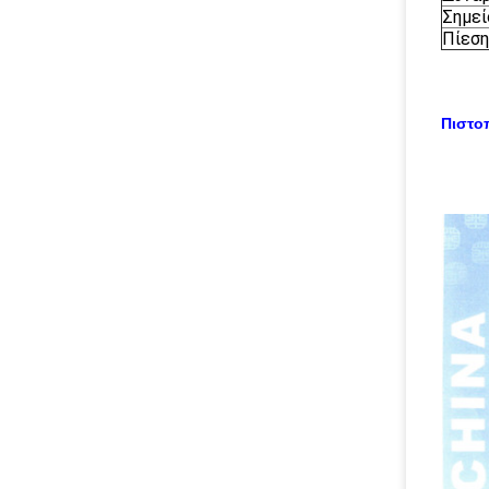
Σημεί
Πίεση
Πιστο