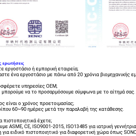
ς ερωτήσεις
στε εργοστάσιο ή εμπορική εταιρεία;
μαστε ένα εργοστάσιο με πάνω από 20 χρόνια βιομηχανικής εμ
οσφέρετε υπηρεσίες OEM;
ι, μπορούμε να το προσαρμόσουμε σύμφωνα με το αίτημά σας.
ιος είναι ο χρόνος προετοιμασίας;
ρίπου 60~90 ημέρες μετά την παραλαβή της κατάθεσης.
ια πιστοποιητικά έχετε;
ουμε ASME, CE, ISO9001-2015, ISO13485 για ιατρική γεννήτρι
η για ειδικό πιστοποιητικό για διαφορετική χώρα όπως SONCA