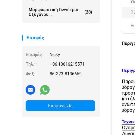
Υλ
Μορφωματική Γεννήτρια
(28)
Πί
Οξυγόνου...
Ε
Επαφές
Περιγ
Επαφές:
Nicky
Τηλ.::
+86 13616215571
Περιγ
Φαξ:
86-373-8136669
Παρου
υδρογ
προστ
κατάλ
ανώτε
Επικοινωνία
υδρογ
Τεχνι
Ονομ
Δυναμ