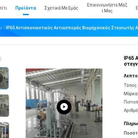
Επικοινωνήστε Μαζ
πίτι
Προϊόντα
Σχετικά Με Εμάς
Ί Μας
υ
IP65 Αντισκονιαστικός Αντιασποράς Βιομηχανικός Στεγνωτής Α
IP65 
στεγν
Λεπτο
Τόπος 
Μάρκα
Πιστοπ
Αριθμό
Πληρω
Ποσότ