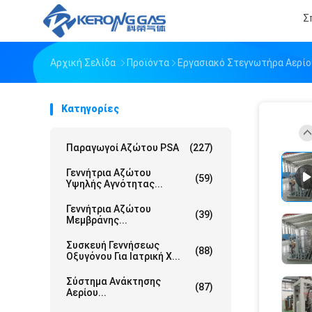
Σ
Αρχική Σελίδα
Προϊόντα
Εργασιακό Στεγνωτήρα Αερίο
Κατηγορίες
Παραγωγοί Αζώτου PSA
(227)
Γεννήτρια Αζώτου
(59)
Υψηλής Αγνότητας...
Γεννήτρια Αζώτου
(39)
Μεμβράνης...
Συσκευή Γεννήσεως
(88)
Οξυγόνου Για Ιατρική Χ...
Σύστημα Ανάκτησης
(87)
Αερίου...