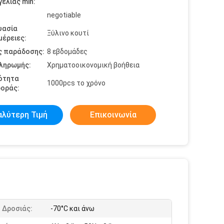
ελίας min:
negotiable
υασία
Ξύλινο κουτί
έρειες:
ς παράδοσης:
8 εβδομάδες
πληρωμής:
Χρηματοοικονομική βοήθεια
ότητα
1000pcs το χρόνο
οράς:
αλύτερη Τιμή
Επικοινωνία
 Δροσιάς:
-70°C και άνω