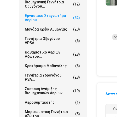
Βιομηχανική Γεννήτρια
(12)
Οξυγόνου...
Εργασιακό Στεγνωτήρα
(32)
Αερίου...
Μονάδα Κρέικ Αμμωνίας
(20)
Γεννήτρια Οξυγόνου
(6)
VPSA
Καθαριστικό Αερίων
(28)
Αζώτου...
Κρεκάρισμα Μεθανόλης
(6)
Γεννήτρια Υδρογόνου
(23)
PSA...
Συσκευή Ανάμιξης
(19)
Βιομηχανικών Αερίων...
Λεπτο
Αεροσυμπιεστής
(1)
Ο
Μορφωματική Γεννήτρια
(5)
Αζώτου...