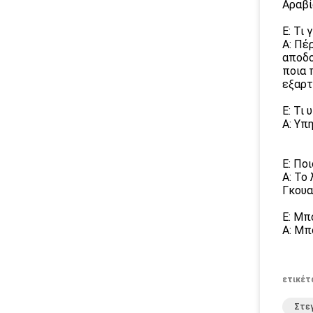
Αραβί
Ε: Τι 
Α: Πέ
αποδο
ποια 
εξαρτ
Ε: Τι
Α: Υπ
Ε: Ποι
Α: Το
Γκουα
Ε: Μπ
Α: Μπ
ετικέτ
Στεγ