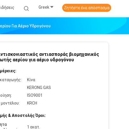
Greek
Ειδήσεις
Ζητήστε ένα απόσπασμα
ερίου Για Αέριο Υδρογόνου
Αντισκονιαστικός αντιασποράς βιομηχανικός
ωτής αερίου για αέριο υδρογόνου
μέρειες:
καταγωγής:
Κίνα
:
KERONG GAS
οίηση:
ISO9001
 μοντέλου:
KRCH
μής & Αποστολής Όροι:
ητα
1 εκατ.