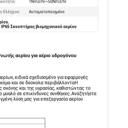
ικότητα:
1Nm3/hr~50Nm3/hr
ς Ελέγχου:
Αυτοματοποιημένο
ρίου
,
,
IP65 Σκουπτήρας βιομηχανικού αερίου
γνωτής αερίου για αέριο υδρογόνου
ερίων, ειδικά σχεδιασμένο για εφαρμογές
ακόμα και σε δύσκολα περιβάλλονταΗ
 σκόνης και της υγρασίας, καθιστώντας το
ο μυαλό σε επικίνδυνες συνθήκες..Αναζητήστε
μένη λύση μας για επεξεργασία αερίου