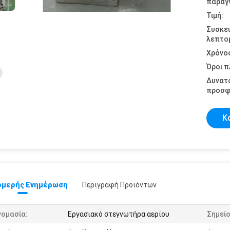
παραγγ
Τιμή:
Συσκε
λεπτομ
Χρόνο
Όροι 
Δυνατ
προσφ
Κ
μερής Ενημέρωση
Περιγραφή Προϊόντων
νομασία:
Εργασιακό στεγνωτήρα αερίου
Σημείο