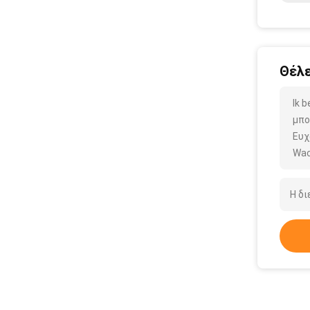
Θέλε
Ik 
μπο
Ευχ
Wac