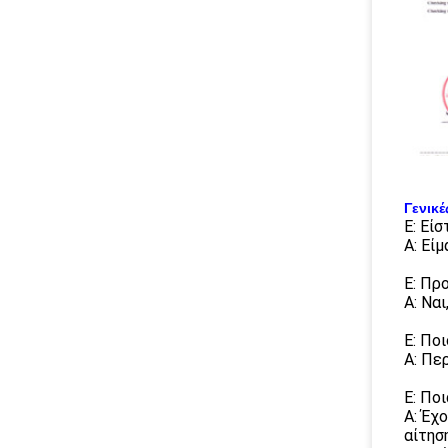
Γενικέ
Ε: Εί
Α: Εί
Ε: Πρ
Α: Να
Ε: Πο
Α: Πε
Ε: Πο
Α: Έχ
αίτησ