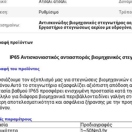
ικό:
Ατσάλι ατσάλι
Δυναμ
εση:
Ρυθμίσιμο
Τρόπο
Αντισκονώδης βιομηχανικός στεγνωτήρας αε
πισημαίνω:
Εργαστήριο στεγνώσεως αερίου με υδρογόνο
ραφή προϊόντων
IP65 Αντισκονιαστικός αντιασποράς βιομηχανικός στε
ραφή του προϊόντος
σιάζουμε τον εξοπλισμό μας για στεγνώσεις βιομηχανικών α
όνου.Αυτό το στεγνωτήριο εξασφαλίζει αξιόπιστη απόδοση 
ασία βαθμού IP65 προσφέρει ενισχυμένη προστασία κατά της
ληλο για διάφορα βιομηχανικά περιβάλλοντα.δίνει γαλήνη στ
ρη αποτελεσματικότητα και ασφάλεια ξήρανσης με την προηγ
όνου.
κές παραμέτρους
ασία
Προδιαγραφές
ικότητα
1~50Nm3/hr