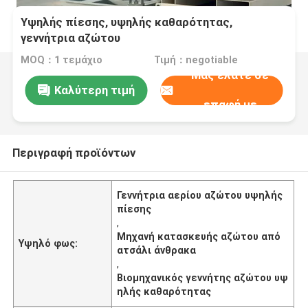
Υψηλής πίεσης, υψηλής καθαρότητας,
γεννήτρια αζώτου
MOQ：1 τεμάχιο
Τιμή：negotiable
Μας ελάτε σε
Καλύτερη τιμή
επαφή με
Περιγραφή προϊόντων
Γεννήτρια αερίου αζώτου υψηλής
πίεσης
,
Μηχανή κατασκευής αζώτου από
Υψηλό φως:
ατσάλι άνθρακα
,
Βιομηχανικός γεννήτης αζώτου υψ
ηλής καθαρότητας