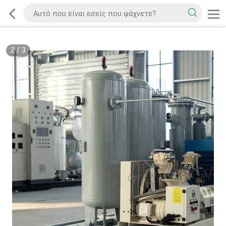
2
/
3