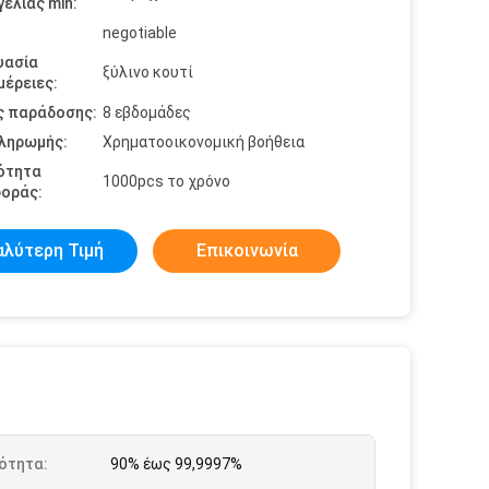
ελίας min:
negotiable
υασία
ξύλινο κουτί
έρειες:
ς παράδοσης:
8 εβδομάδες
πληρωμής:
Χρηματοοικονομική βοήθεια
ότητα
1000pcs το χρόνο
οράς:
αλύτερη Τιμή
Επικοινωνία
ότητα:
90% έως 99,9997%