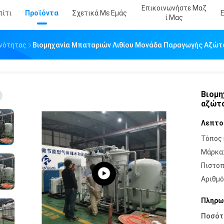
Επικοινωνήστε Μαζ
πίτι
Προϊόντα
Σχετικά Με Εμάς
Ί Μας
γνότητας
Βιομηχανία Μπαταριών Λιθίου Μονάδα Παραγωγής Αζώτο
Βιομη
αζώτο
Λεπτο
Τόπος 
Μάρκα
Πιστοπ
Αριθμό
Πληρω
Ποσότ