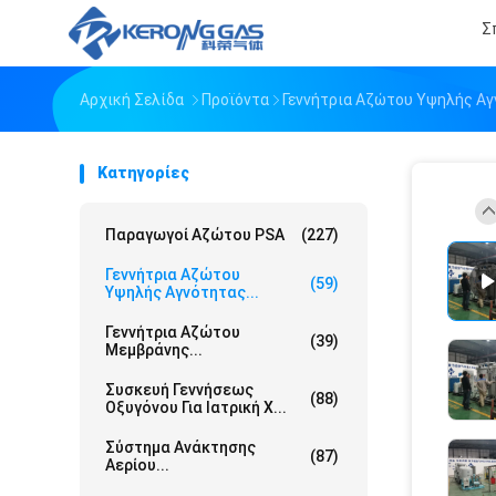
Σ
Αρχική Σελίδα
Προϊόντα
Γεννήτρια Αζώτου Υψηλής Α
Κατηγορίες
Παραγωγοί Αζώτου PSA
(227)
Γεννήτρια Αζώτου
(59)
Υψηλής Αγνότητας...
Γεννήτρια Αζώτου
(39)
Μεμβράνης...
Συσκευή Γεννήσεως
(88)
Οξυγόνου Για Ιατρική Χ...
Σύστημα Ανάκτησης
(87)
Αερίου...