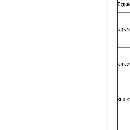
Σχήμ
KRN1
KRN2
300 Κ