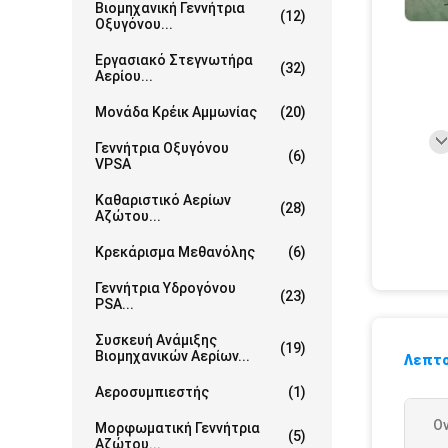
Βιομηχανική Γεννήτρια
(12)
Οξυγόνου...
Εργασιακό Στεγνωτήρα
(32)
Αερίου...
Μονάδα Κρέικ Αμμωνίας
(20)
Γεννήτρια Οξυγόνου
(6)
VPSA
Καθαριστικό Αερίων
(28)
Αζώτου...
Κρεκάρισμα Μεθανόλης
(6)
Γεννήτρια Υδρογόνου
(23)
PSA...
Συσκευή Ανάμιξης
(19)
Βιομηχανικών Αερίων...
Λεπτο
Αεροσυμπιεστής
(1)
Ο
Μορφωματική Γεννήτρια
(5)
Αζώτου...