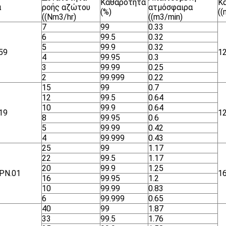
Καθαρότητα
Κ
α
ροής αζώτου
ατμόσφαιρα
(%)
(
((Nm3/hr)
((m3/min)
7
99
0.33
6
99.5
0.32
5
99.9
0.32
59
1
4
99.95
0.3
3
99.99
0.25
2
99.999
0.22
15
99
0.7
12
99.5
0.64
10
99.9
0.64
19
1
8
99.95
0.6
5
99.99
0.42
4
99.999
0.43
25
99
1.17
22
99.5
1.17
20
99.9
1.25
ΡΝ.01
1
16
99.95
1.2
10
99.99
0.83
6
99.999
0.65
40
99
1.87
33
99.5
1.76