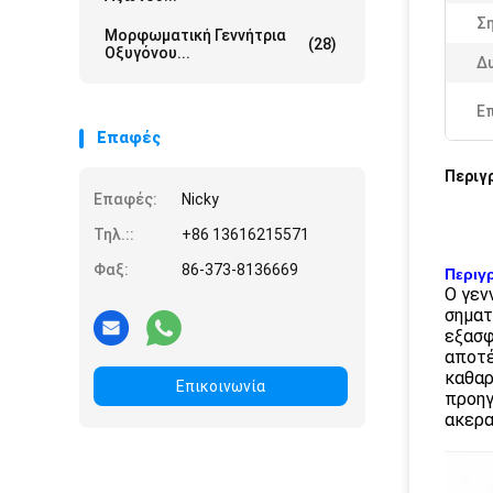
Ση
Μορφωματική Γεννήτρια
(28)
Οξυγόνου...
Δ
Ε
Επαφές
Περιγ
Επαφές:
Nicky
Τηλ.::
+86 13616215571
Φαξ:
86-373-8136669
Περιγ
Ο γεν
σηματ
εξασφ
αποτέ
καθαρ
Επικοινωνία
προηγ
ακερα