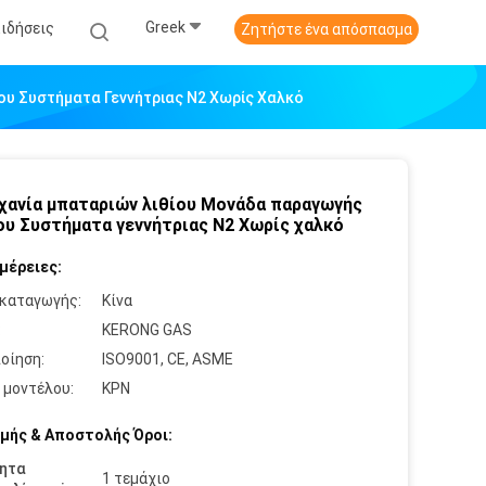
Greek
Ειδήσεις
Ζητήστε ένα απόσπασμα
υ Συστήματα Γεννήτριας N2 Χωρίς Χαλκό
χανία μπαταριών λιθίου Μονάδα παραγωγής
υ Συστήματα γεννήτριας N2 Χωρίς χαλκό
μέρειες:
καταγωγής:
Κίνα
:
KERONG GAS
οίηση:
ISO9001, CE, ASME
 μοντέλου:
ΚΡΝ
μής & Αποστολής Όροι:
ητα
1 τεμάχιο