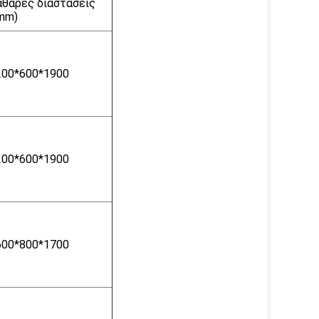
αθαρές διαστάσεις
(mm)
200*600*1900
200*600*1900
600*800*1700