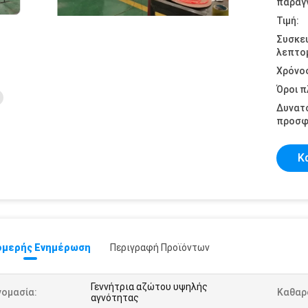
παραγγ
Τιμή:
Συσκε
λεπτομ
Χρόνο
Όροι 
Δυνατ
προσφ
Κ
μερής Ενημέρωση
Περιγραφή Προϊόντων
Γεννήτρια αζώτου υψηλής
νομασία:
Καθαρ
αγνότητας