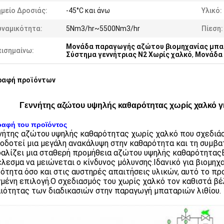
μείο Δροσιάς:
-45°C και άνω
Υλικό:
υναμικότητα:
5Nm3/hr~5500Nm3/hr
Πίεση:
Μονάδα παραγωγής αζώτου βιομηχανίας μπα
πισημαίνω:
Σύστημα γεννήτριας N2 Χωρίς χαλκό
,
Μονάδα 
ραφή προϊόντων
Γεννήτης αζώτου υψηλής καθαρότητας χωρίς χαλκό γι
ραφή του προϊόντος
νήτης αζώτου υψηλής καθαρότητας χωρίς χαλκό που σχεδιάστ
οδοτεί μια μεγάλη ανακάλυψη στην καθαρότητα και τη συμβα
αλίζει μια σταθερή προμήθεια αζώτου υψηλής καθαρότηταςΕί
λεσμα να μειώνεται ο κίνδυνος μόλυνσης.Ιδανικό για βιομηχ
ότητα όσο και στις αυστηρές απαιτήσεις υλικών, αυτό το πρ
μένη επιλογή.Ο σχεδιασμός του χωρίς χαλκό τον καθιστά βέλ
ιότητας των διαδικασιών στην παραγωγή μπαταριών λιθίου.