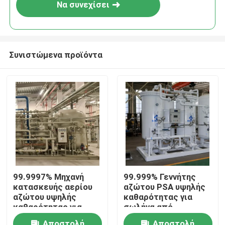
Να συνεχίσει
Συνιστώμενα προϊόντα
Σπίτι
99.9997% Μηχανή
99.999% Γεννήτης
κατασκευής αερίου
αζώτου PSA υψηλής
Προϊόντα
αζώτου υψηλής
καθαρότητας για
καθαρότητας για
σωλήνα από
θερμική επεξεργασία
ανοξείδωτο χάλυβα
Σχετικά με εμάς
Αποστολή
Αποστολή