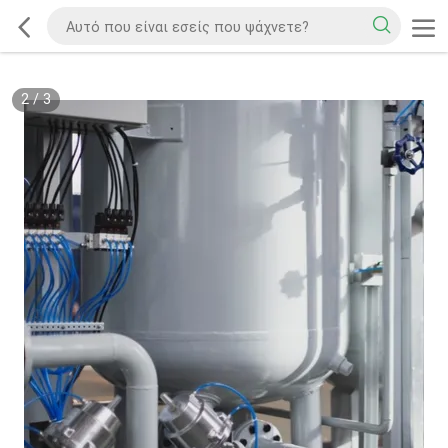
2
/
3