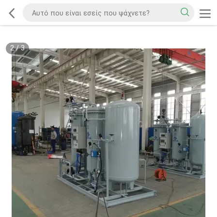
2
/
3