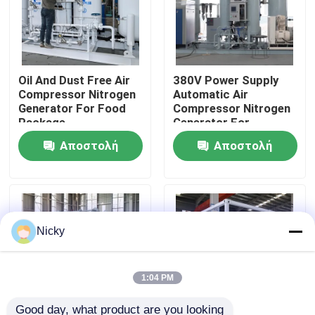
Επισκεψή εργοστασίου
Oil And Dust Free Air
380V Power Supply
Έλεγχος ποιότητας
Compressor Nitrogen
Automatic Air
Generator For Food
Compressor Nitrogen
Package
Generator For
Επικοινωνήστε μαζί μας
Beverage Filling
Αποστολή
Αποστολή
Ειδήσεις
ερώτησης
ερώτησης
Ζητήστε μια προσφορά
Nicky
Παραγωγοί αζώτου PSA
1:04 PM
Γεννήτρια αζώτου υψηλής αγνότητας
Good day, what product are you looking 