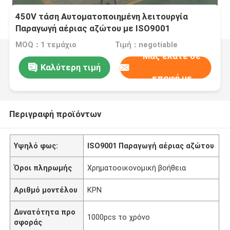
450V τάση Αυτοματοποιημένη λειτουργία
Παραγωγή αέριας αζώτου με ISO9001
MOQ：1 τεμάχιο
Τιμή：negotiable
Μας ελάτε σε
Καλύτερη τιμή
επαφή με
Περιγραφή προϊόντων
Υψηλό φως:
ISO9001 Παραγωγή αέριας αζώτου
Όροι πληρωμής
Χρηματοοικονομική βοήθεια
Αριθμό μοντέλου
ΚΡΝ
Δυνατότητα προ
1000pcs το χρόνο
σφοράς