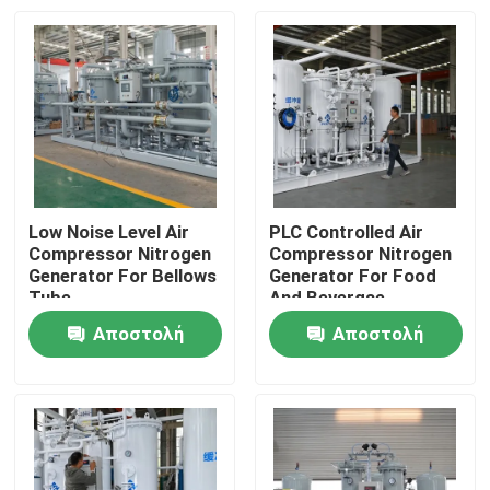
Low Noise Level Air
PLC Controlled Air
Compressor Nitrogen
Compressor Nitrogen
Generator For Bellows
Generator For Food
Tube
And Bevergae
Αποστολή
Αποστολή
Σπίτι
ερώτησης
ερώτησης
Προϊόντα
Σχετικά με εμάς