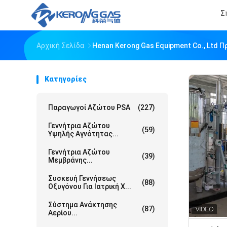
Σ
Αρχική Σελίδα
Henan Kerong Gas Equipment Co., Ltd Π
Κατηγορίες
Παραγωγοί Αζώτου PSA
(227)
Γεννήτρια Αζώτου
(59)
Υψηλής Αγνότητας...
Γεννήτρια Αζώτου
(39)
Μεμβράνης...
Συσκευή Γεννήσεως
(88)
Οξυγόνου Για Ιατρική Χ...
Σύστημα Ανάκτησης
(87)
Αερίου...