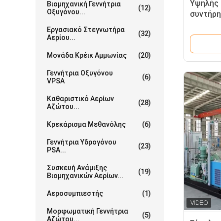
Υψηλής 
Βιομηχανική Γεννήτρια
(12)
Οξυγόνου...
συντήρη
στεγνωτ
Εργασιακό Στεγνωτήρα
(32)
βολφρα
Αερίου...
Μονάδα Κρέικ Αμμωνίας
(20)
Γεννήτρια Οξυγόνου
(6)
VPSA
Καθαριστικό Αερίων
(28)
Αζώτου...
Κρεκάρισμα Μεθανόλης
(6)
Γεννήτρια Υδρογόνου
(23)
PSA...
Συσκευή Ανάμιξης
(19)
Βιομηχανικών Αερίων...
Αεροσυμπιεστής
(1)
Μορφωματική Γεννήτρια
(5)
Αζώτου...