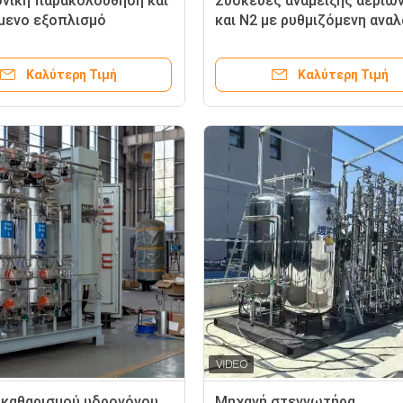
νική παρακολούθηση και
Συσκευές ανάμειξης αερίω
μενο εξοπλισμό
και N2 με ρυθμιζόμενη αναλ
ης υδρογόνου και αζώτου
IP65
Καλύτερη Τιμή
Καλύτερη Τιμή
καθαρισμού υδρογόνου
Μηχανή στεγνωτήρα