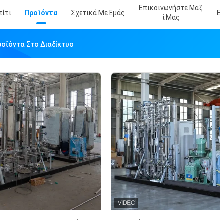
Επικοινωνήστε Μαζ
πίτι
Προϊόντα
Σχετικά Με Εμάς
Ί Μας
ροϊόντα Στο Διαδίκτυο