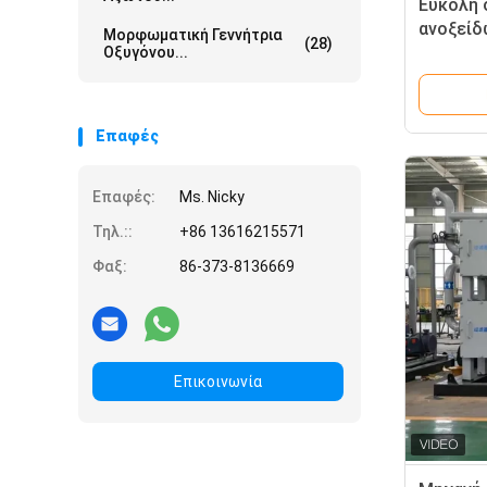
Εύκολη 
ανοξείδ
Μορφωματική Γεννήτρια
(28)
μηχανή 
Οξυγόνου...
Επαφές
Επαφές:
Ms. Nicky
Τηλ.::
+86 13616215571
Φαξ:
86-373-8136669
Επικοινωνία