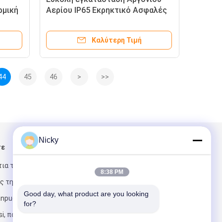
ρμική
Αερίου IP65 Εκρηκτικό Ασφαλές
Βιομηχανικό Σκουπίδι Αερίου
Καλύτερη Τιμή
44
45
46
>
>>
Nicky
τε
Στείλτε μας μήνυμα
τια της
8:38 PM
ς της
Good day, what product are you looking 
puguiling και
for?
i, πόλη