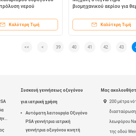
κτρόλυση νερού
βιομηχανικού αερίου για θε
επεξεργασία
Καλύτερη Τιμή
Καλύτερη Τιμή
<<
<
39
40
41
42
43
Συσκευή γεννήσεως οξυγόνου
Μας ακολουθήσ
PSA
200 μέτρα νό
για ιατρική χρήση
δα
διασταύρωση
Αυτόματη λειτουργία Οξυγόνο
την
PSA γεννήτρια ιατρική
λεωφόρου Nan
ας
γεννήτρια οξυγόνου κινητή
της οδού Weis