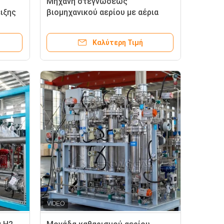
Μηχανή στεγνώσεως
ιξης
βιομηχανικού αερίου με αέρια
αργόνου υψηλής πίεσης
μηδενικής απώλειας
Καλύτερη Τιμή