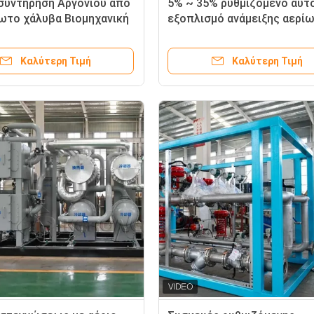
συντήρηση Αργονίου από
5% ~ 35% ρυθμιζόμενο αυτ
ωτο χάλυβα Βιομηχανική
εξοπλισμό ανάμειξης αερί
ξήρανσης αερίου
υδρογόνου και αζώτου
Καλύτερη Τιμή
Καλύτερη Τιμή