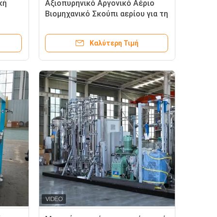
κή
Αξιοπυρηνικό Αργονικό Αέριο
Βιομηχανικό Σκούπι αερίου για τη
ερίου
βιομηχανία χάλκινης σκόνης
Καλύτερη Τιμή