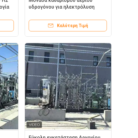
ν H2
Μονάδα καθαρισμού αερίου
ογία
υδρογόνου για ηλεκτρόλυση
νερού
Καλύτερη Τιμή
Εύκολη εγκατάσταση Αργονίου