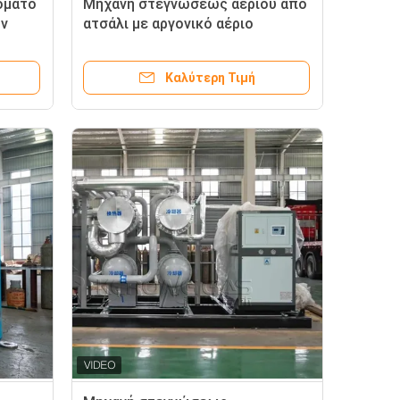
όματο
Μηχανή στεγνώσεως αερίου από
ων
ατσάλι με αργονικό αέριο
Καλύτερη Τιμή