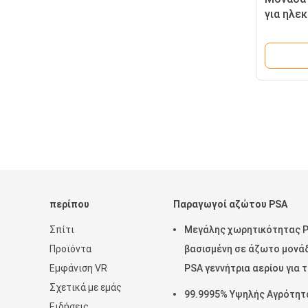
για ηλε
περίπου
Παραγωγοί αζώτου PSA
Σπίτι
Μεγάλης χωρητικότητας 
Προϊόντα
βασισμένη σε άζωτο μονά
Εμφάνιση VR
PSA γεννήτρια αερίου για 
Σχετικά με εμάς
επεξεργασία χαλκού
99.9995% Υψηλής Αγρότητ
Ειδήσεις