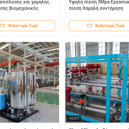
απόδοσης και χαμηλής
Υψηλή πίεση 3Mpa Εργασια
σης βιομηχανικός
πίεση Χαμηλή συντήρηση
ής αερίου για ράβδο
Βιομηχανικός στεγνωτής α
μίου
Καλύτερη Τιμή
Καλύτερη Τιμή