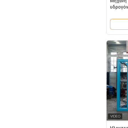
Μηχανή 
υδρογόν
με πιστ