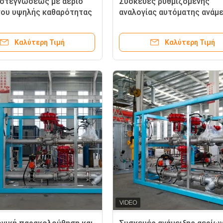
στεγνώσεως με αέριο
Συσκευές ρυθμιζόμενης
ου υψηλής καθαρότητας
αναλογίας αυτόματης ανάμε
οποίηση IP66
αερίων για τη βιομηχανία
θερμικής επεξεργασίας
Καλύτερη Τιμή
Καλύτερη Τιμή