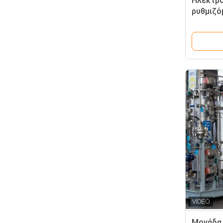
Ηλεκτρο
ρυθμιζό
ανάμειξ
Μονάδα 