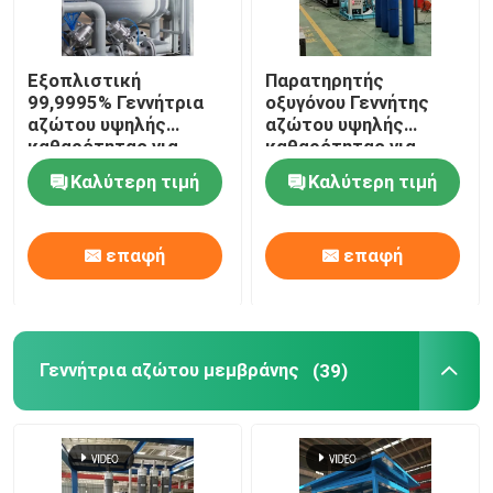
Εξοπλιστική
Παρατηρητής
99,9995% Γεννήτρια
οξυγόνου Γεννήτης
αζώτου υψηλής
αζώτου υψηλής
καθαρότητας για
καθαρότητας για
σκόνη μολυβδανίου
μεταλλουργία σκόνης
Καλύτερη τιμή
Καλύτερη τιμή
επαφή
επαφή
Γεννήτρια αζώτου μεμβράνης
(39)