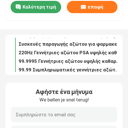
Καλύτερη τιμή
επαφή
ISO Container Mobile PSA Generators για αέριο και πετρέλαιο
Συμπληρωματικές συσκευές παραγωγής αζώτου για τη ναυτιλιακή βιομηχανία
Επισκεψή εργοστασίου
Γεννήτριες αζώτου για συσκευασίες τροφίμων PSA από ανοξείδωτο χάλυβα
Συσκευές παραγωγής αζώτου για φαρμακευτικές χρήσεις
Έλεγχος ποιότητας
220Hz Γεννήτριες αζώτου PSA υψηλής καθαρότητας για την επεξεργασία χαλκού
99.9995 Γεννήτριες αζώτου υψηλής καθαρότητας PSA για ανταλλακτικά αυτοκινήτων
Επικοινωνήστε μαζί μας
99.99 Συμπληρωματικές γεννήτριες αζώτου PSA για την ηλεκτρονική βιομηχανία
99.999 Γεννήτριες αζώτου PSA υψηλού σημείου δροσιάς για μεταλλουργία σκόνης
Ειδήσεις
Πιστοποιητικό CCS για πλοία Ηλεκτρικές γεννήτριες αζώτου PSA για τη ναυτιλία
Γεννήτριες αζώτου υψηλής απόδοσης 450V PSA με πιστοποιητικό ASME
Ζητήστε μια προσφορά
Αφήστε ένα μήνυμα
Υψηλής απόδοσης γεννήτρια οξυγόνου PSA για ιατρικές ανάγκες με φιάλες πλήρωσης
We bellen je snel terug!
Εξοικονόμηση ενέργειας 95 καθαρότητα ατσάλινα PSA ιατρική γεννήτρια οξυγόνου
Παραγωγοί αζώτου PSA
Πίεση Αρρόφηση 0,5KW κατανάλωση ενέργειας PSA ιατρική γεννήτρια οξυγόνου
5Nm3 μικρής χωρητικότητας γεννήτρια οξυγόνου για ιατρικές ανάγκες τύπου PSA με συσκευή ASME
Γεννήτρια αζώτου υψηλής αγνότητας
Μίνι γεννήτρια οξυγόνου για ιατρικές ανάγκες τύπου PSA με πιστοποιητικό CE