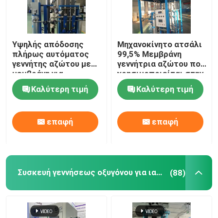
Υψηλής απόδοσης
Μηχανοκίνητο ατσάλι
πλήρως αυτόματος
99,5% Μεμβράνη
γεννήτης αζώτου με
γεννήτρια αζώτου που
μεμβράνη για
χρησιμοποιείται στην
πετροχημικές
πετροχημική
Καλύτερη τιμή
Καλύτερη τιμή
βιομηχανία
επαφή
επαφή
Συσκευή γεννήσεως οξυγόνου για ιατρική χρήση
(88)