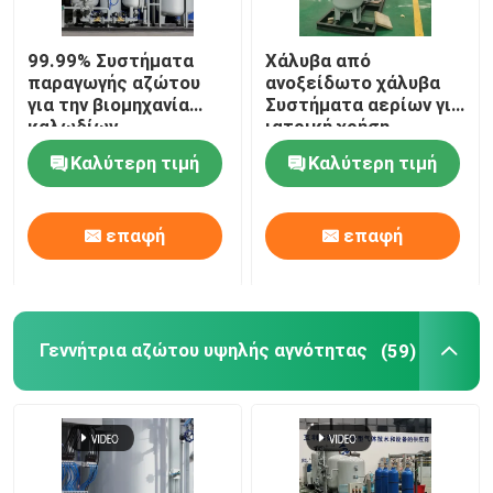
Καθαριστικό αερίων αζώτου
99.99% Συστήματα
Χάλυβα από
παραγωγής αζώτου
ανοξείδωτο χάλυβα
για την βιομηχανία
Συστήματα αερίων για
Κρεκάρισμα μεθανόλης
καλωδίων
ιατρική χρήση
Καλύτερη τιμή
Καλύτερη τιμή
Γεννήτρια υδρογόνου PSA
επαφή
επαφή
Συσκευή ανάμιξης βιομηχανικών αερίων
αεροσυμπιεστής
Γεννήτρια αζώτου υψηλής αγνότητας
(59)
Μορφωματική γεννήτρια αζώτου
Μορφωματική γεννήτρια οξυγόνου