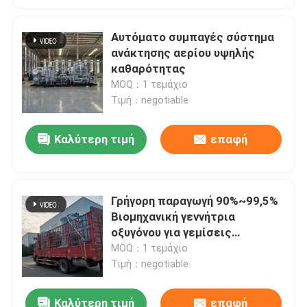
Αυτόματο συμπαγές σύστημα
ανάκτησης αερίου υψηλής
καθαρότητας
MOQ：1 τεμάχιο
Τιμή：negotiable
Καλύτερη τιμή
επαφή
Γρήγορη παραγωγή 90%~99,5%
Βιομηχανική γεννήτρια
οξυγόνου για γεμίσεις
κυλίνδρων
MOQ：1 τεμάχιο
Τιμή：negotiable
Καλύτερη τιμή
επαφή