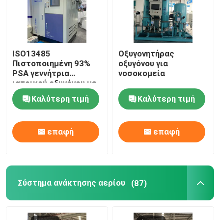
ISO13485
Οξυγονητήρας
Πιστοποιημένη 93%
οξυγόνου για
PSA γεννήτρια
νοσοκομεία
ιατρικού οξυγόνου με
σταθμό πλήρωσης
Καλύτερη τιμή
Καλύτερη τιμή
επαφή
επαφή
Σύστημα ανάκτησης αερίου
(87)