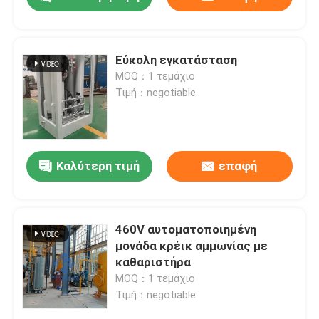
Εύκολη εγκατάσταση
MOQ：1 τεμάχιο
Τιμή：negotiable
Καλύτερη τιμή
επαφή
Σπίτι
460V αυτοματοποιημένη
μονάδα κρέικ αμμωνίας με
καθαριστήρα
Προϊόντα
MOQ：1 τεμάχιο
Τιμή：negotiable
Σχετικά με εμάς