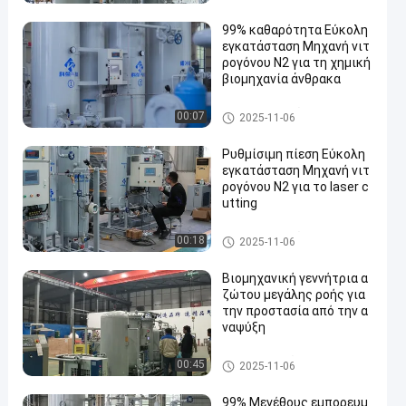
99% καθαρότητα Εύκολη
εγκατάσταση Μηχανή νιτ
ρογόνου N2 για τη χημική
βιομηχανία άνθρακα
Παραγωγοί αζώτου PSA
00:07
2025-11-06
Ρυθμίσιμη πίεση Εύκολη
εγκατάσταση Μηχανή νιτ
ρογόνου N2 για το laser c
utting
Παραγωγοί αζώτου PSA
00:18
2025-11-06
Βιομηχανική γεννήτρια α
ζώτου μεγάλης ροής για
την προστασία από την α
ναψύξη
Γεννήτρια αζώτου υψηλής αγ
00:45
2025-11-06
νότητας
99% Μεγέθους εμπορευμ