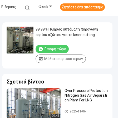
Greek
Ειδήσεις
Ζητήστε ένα απόσπασμα
99.99% Πλήρως αυτόματη παραγωγή
αερίου αζώτου για το laser cutting
Επαφή τώρα
Μάθετε περισσότερων
Σχετικά βίντεο
Over Pressure Protection
Nitrogen Gas Air Separati
on Plant For LNG
Παραγωγοί αζώτου PSA
2025-11-06
00:43