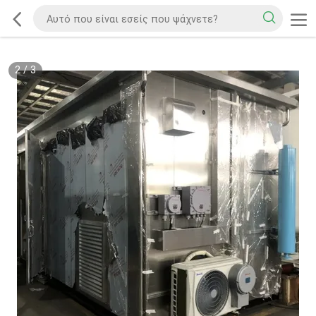
2
/
3