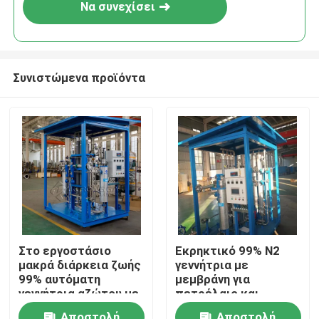
Να συνεχίσει
Συνιστώμενα προϊόντα
Σπίτι
Στο εργοστάσιο
Εκρηκτικό 99% N2
μακρά διάρκεια ζωής
γεννήτρια με
Προϊόντα
99% αυτόματη
μεμβράνη για
γεννήτρια αζώτου με
πετρέλαιο και
μεμβράνη
φυσικό αέριο υψηλής
Σχετικά με εμάς
Αποστολή
Αποστολή