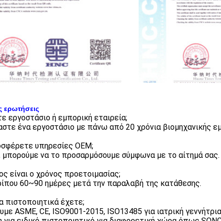
ς ερωτήσεις
στε εργοστάσιο ή εμπορική εταιρεία;
μαστε ένα εργοστάσιο με πάνω από 20 χρόνια βιομηχανικής εμ
οσφέρετε υπηρεσίες OEM;
ι, μπορούμε να το προσαρμόσουμε σύμφωνα με το αίτημά σας.
ιος είναι ο χρόνος προετοιμασίας;
ρίπου 60~90 ημέρες μετά την παραλαβή της κατάθεσης.
ια πιστοποιητικά έχετε;
ουμε ASME, CE, ISO9001-2015, ISO13485 για ιατρική γεννήτρι
η για ειδικό πιστοποιητικό για διαφορετική χώρα όπως SONCA