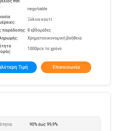
ελίας min:
negotiable
υασία
Ξύλινο κουτί
έρειες:
ς παράδοσης:
8 εβδομάδες
πληρωμής:
Χρηματοοικονομική βοήθεια
ότητα
1000pcs το χρόνο
οράς:
αλύτερη Τιμή
Επικοινωνία
ότητα:
90% έως 99,9%