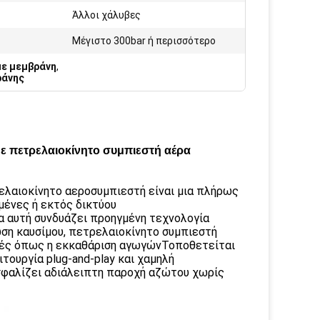
Άλλοι χάλυβες
Μέγιστο 300bar ή περισσότερο
με μεμβράνη
,
ράνης
ε πετρελαιοκίνητο συμπιεστή αέρα
ελαιοκίνητο αεροσυμπιεστή είναι μια πλήρως
μένες ή εκτός δικτύου
α αυτή συνδυάζει προηγμένη τεχνολογία
ση καυσίμου, πετρελαιοκίνητο συμπιεστή
γές όπως η εκκαθάριση αγωγώνΤοποθετείται
τουργία plug-and-play και χαμηλή
σφαλίζει αδιάλειπτη παροχή αζώτου χωρίς