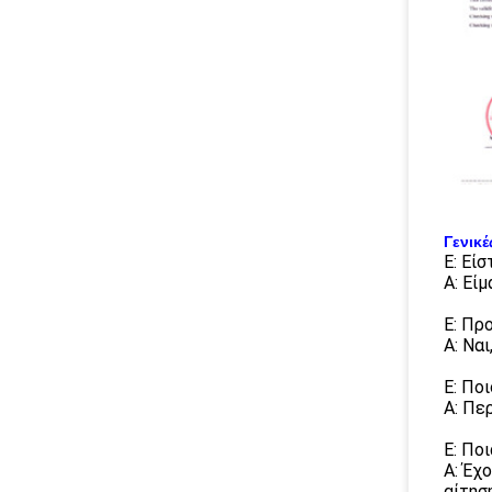
Γενικέ
Ε: Εί
Α: Εί
Ε: Πρ
Α: Να
Ε: Πο
Α: Πε
Ε: Πο
Α: Έχ
αίτησ