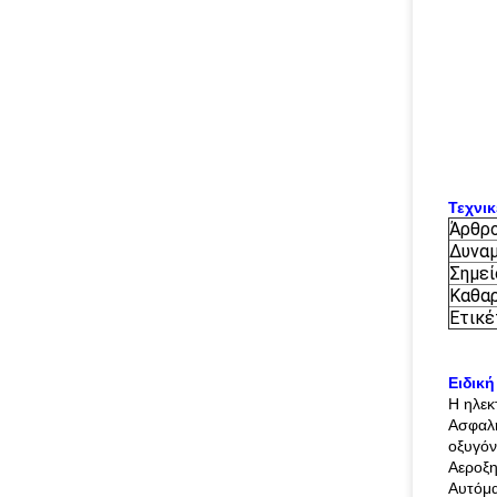
Τεχνι
Άρθρ
Δυναμ
Σημεί
Καθα
Ετικέ
Ειδική
Η ηλεκ
Ασφαλή
οξυγόν
Αεροξη
Αυτόμα