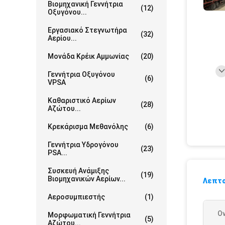
Βιομηχανική Γεννήτρια
(12)
Οξυγόνου...
Εργασιακό Στεγνωτήρα
(32)
Αερίου...
Μονάδα Κρέικ Αμμωνίας
(20)
Γεννήτρια Οξυγόνου
(6)
VPSA
Καθαριστικό Αερίων
(28)
Αζώτου...
Κρεκάρισμα Μεθανόλης
(6)
Γεννήτρια Υδρογόνου
(23)
PSA...
Συσκευή Ανάμιξης
(19)
Βιομηχανικών Αερίων...
Λεπτο
Αεροσυμπιεστής
(1)
Ο
Μορφωματική Γεννήτρια
(5)
Αζώτου...