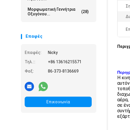
Ση
Μορφωματική Γεννήτρια
(28)
Οξυγόνου...
Δ
Ε
Επαφές
Περιγ
Επαφές:
Nicky
Τηλ.::
+86 13616215571
Φαξ:
86-373-8136669
Περιγ
Η κιν
αυτόν
τοποθ
διαχω
αέρα,
Επικοινωνία
σε έν
συντή
εξάρτ