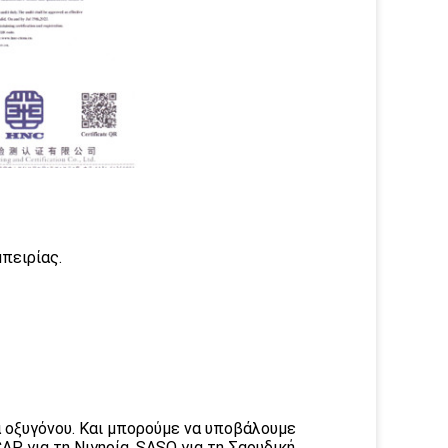
πειρίας.
α οξυγόνου. Και μπορούμε να υποβάλουμε
P για τη Νιγηρία, SASO για τη Σαουδική