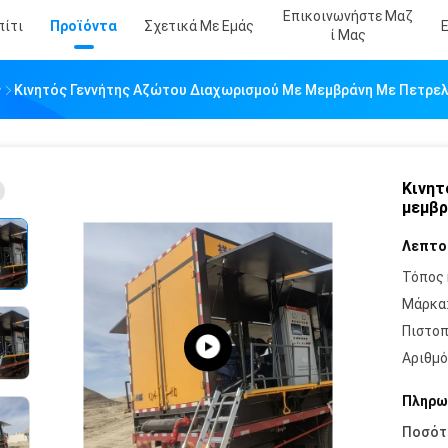
Επικοινωνήστε Μαζ
πίτι
Προϊόντα
Σχετικά Με Εμάς
Ί Μας
ς
Κινητός Γεννήτης Αζώτου Διαχωρισμού Με Μεμβράνη Με Πετρελ
Κινητ
μεμβρ
Λεπτο
Τόπος 
Μάρκα
Πιστοπ
Αριθμό
Πληρω
Ποσότ