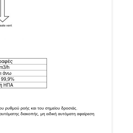
ραφές
m3/h
αι άνω
 99,9%
 ή ΗΠΑ
ου ρυθμού ροής και του σημείου δροσιάς.
υτόματης διακοπής, μη ειδική αυτόματη αφαίρεση