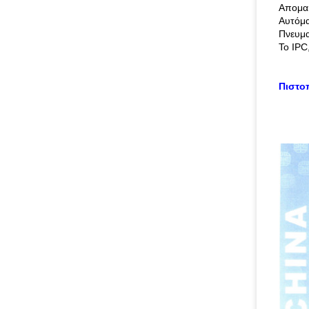
Απομακ
Αυτόμα
Πνευμα
Το IPC
Πιστο