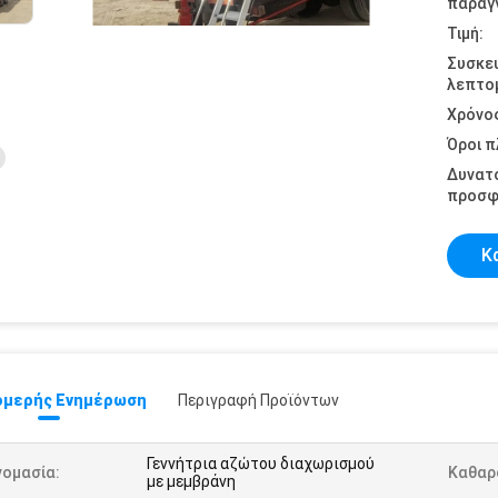
παραγγ
Τιμή:
Συσκε
λεπτομ
Χρόνο
Όροι 
Δυνατ
προσφ
Κ
μερής Ενημέρωση
Περιγραφή Προϊόντων
Γεννήτρια αζώτου διαχωρισμού
νομασία:
Καθαρ
με μεμβράνη