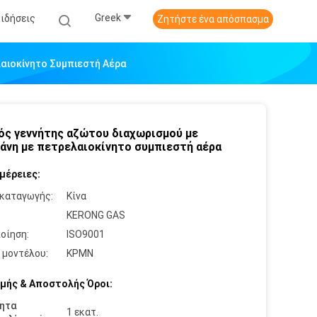
Greek
Ειδήσεις
Ζητήστε ένα απόσπασμα
αιοκίνητο Συμπιεστή Αέρα
ός γεννήτης αζώτου διαχωρισμού με
άνη με πετρελαιοκίνητο συμπιεστή αέρα
μέρειες:
καταγωγής:
Κίνα
:
KERONG GAS
οίηση:
ISO9001
 μοντέλου:
ΚΡΜΝ
μής & Αποστολής Όροι:
ητα
1 εκατ.