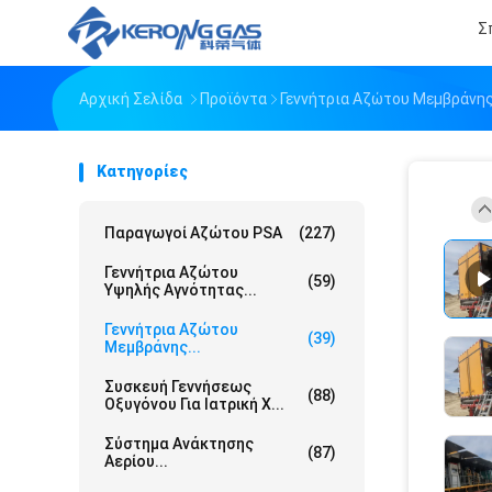
Σ
Αρχική Σελίδα
Προϊόντα
Γεννήτρια Αζώτου Μεμβράνη
Κατηγορίες
Παραγωγοί Αζώτου PSA
(227)
Γεννήτρια Αζώτου
(59)
Υψηλής Αγνότητας...
Γεννήτρια Αζώτου
(39)
Μεμβράνης...
Συσκευή Γεννήσεως
(88)
Οξυγόνου Για Ιατρική Χ...
Σύστημα Ανάκτησης
(87)
Αερίου...