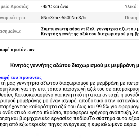
μείο Δροσιάς:
-45°C και άνω
Υλικό:
υναμικότητα:
5Nm3/hr~5500Nm3/hr
Πίεση:
Συμπυκνωτή αέρα ντίζελ
,
γεννήτρια αζώτου 
πισημαίνω:
Κινητός γεννήτης αζώτου διαχωρισμού μεμβ
ραφή προϊόντων
Κινητός γεννήτης αζώτου διαχωρισμού με μεμβράνη μ
ραφή του προϊόντος
ητή μας γεννήτρια αζώτου διαχωρισμού με μεμβράνη με πετρ
ομη λύση για την επί τόπου παραγωγή αζώτου σε απομακρυσ
εσίες.Κατασκευασμένο για κινητικότητα και αντοχή, η μονάδ
ρισμού μεμβράνης με έναν ισχυρό, αποδοτικό στην κατανάλω
 παρέχοντας καθαρότητα αζώτου έως και 99.5% για εφαρμο
α ανθεκτικό κινητό πλαίσιο, προσφέρει γρήγορη ανάπτυξη, λει
ρηση.και βιομηχανικές εργασίες πεδίουΤο σύστημα αυτό εξα
ηση από εξωτερικές πηγές ενέργειας ή εμφιαλωμένο αέριο.