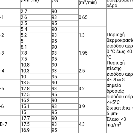
3
(m
/min)
αέρα
2.7
90
-1
2.6
93
0.65
2.5
95
5.4
90
Περιοχή
-2
5.2
93
1.3
θερμοκρασί
5
95
εισόδου αέρ
8.1
90
0 °C έως 40
-3
7.8
93
1.95
°C·
7.5
95
Περιοχή
10.8
90
πίεσης
-4
10.3
93
2.5
εισόδου αέρ
10
95
4~7barG.
13.5
90
σημείο
-5
12.8
93
3.2
δροσιάς
12.5
95
εισόδου αέρ
16.2
90
<+5°C·
-6
15.1
93
3.9
Σωματίδια: 
15
95
5 μm·
17.7
90
Έλαιο: <3
Β-7
17.5
93
4.3
3
mg/m
16.9
95