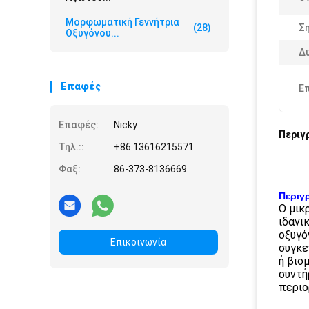
Μορφωματική Γεννήτρια
(28)
Ση
Οξυγόνου...
Δ
Επαφές
Ε
Επαφές:
Nicky
Περιγ
Τηλ.::
+86 13616215571
Φαξ:
86-373-8136669
Περιγ
Ο μικ
ιδανι
οξυγό
Επικοινωνία
συγκε
ή βιο
συντή
περιο