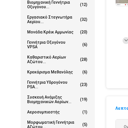
Βιομηχανική Γεννήτρια
(12)
Οξυγόνου...
Εργασιακό Στεγνωτήρα
(32)
Αερίου...
Μονάδα Κρέικ Αμμωνίας
(20)
Γεννήτρια Οξυγόνου
(6)
VPSA
Καθαριστικό Αερίων
(28)
Αζώτου...
Κρεκάρισμα Μεθανόλης
(6)
Γεννήτρια Υδρογόνου
(23)
PSA...
Συσκευή Ανάμιξης
(19)
Βιομηχανικών Αερίων...
Λεπτο
Αεροσυμπιεστής
(1)
Μορφωματική Γεννήτρια
(5)
Αζώτου...
Ο