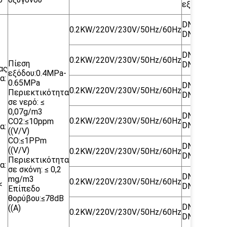
εξόδου
DN15/
0.2KW/220V/230V/50Hz/60Hz
4
DN15
DN20/
0.2KW/220V/230V/50Hz/60Hz
4
Πίεση
DN15
ας
εξόδου:0.4MPa-
α:
0.65MPa
DN20/
0.2KW/220V/230V/50Hz/60Hz
4
Περιεκτικότητα
DN15
σε νερό: ≤
0,07g/m3
DN25/
0.2KW/220V/230V/50Hz/60Hz
4
CO2:≤10ppm
DN15
α:
((V/V)
CO:≤1PPm
DN25/
((V/V)
0.2KW/220V/230V/50Hz/60Hz
4
DN15
Περιεκτικότητα
α:
σε σκόνη: ≤ 0,2
DN40/
mg/m3
0.2KW/220V/230V/50Hz/60Hz
4
<
DN15
Επίπεδο
θορύβου:≤78dB
DN40/
((A)
0.2KW/220V/230V/50Hz/60Hz
4
DN15