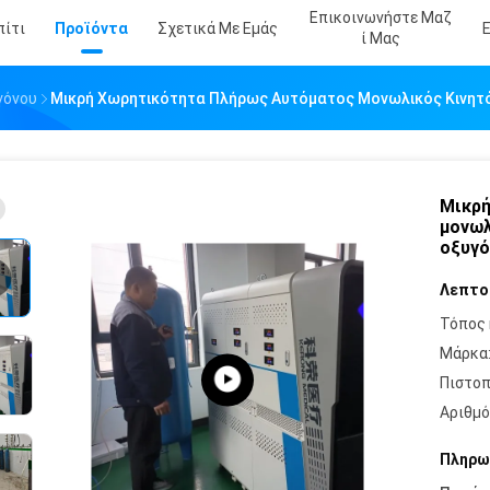
Επικοινωνήστε Μαζ
πίτι
Προϊόντα
Σχετικά Με Εμάς
Ί Μας
γόνου
Μικρή Χωρητικότητα Πλήρως Αυτόματος Μονωλικός Κινητ
Μικρή
μονωλ
οξυγό
Λεπτο
Τόπος 
Μάρκα
Πιστοπ
Αριθμό
Πληρω