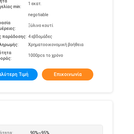
ητα
1 εκατ.
ελίας min:
negotiable
υασία
Ξύλινο κουτί
έρειες:
ς παράδοσης:
4 εβδομάδες
πληρωμής:
Χρηματοοικονομική βοήθεια
ότητα
1000pcs το χρόνο
οράς:
αλύτερη Τιμή
Επικοινωνία
ότητα:
90%~95%