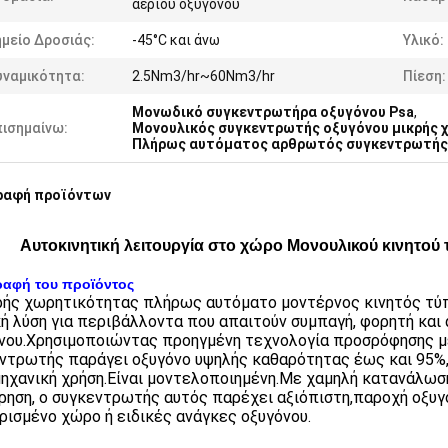
αερίου οξυγόνου
μείο Δροσιάς:
-45°C και άνω
Υλικό:
υναμικότητα:
2.5Nm3/hr~60Nm3/hr
Πίεση:
Μονωδικό συγκεντρωτήρα οξυγόνου Psa
,
πισημαίνω:
Μονουλικός συγκεντρωτής οξυγόνου μικρής
Πλήρως αυτόματος αρθρωτός συγκεντρωτής
ραφή προϊόντων
Αυτοκινητική λειτουργία στο χώρο Μονουλικού κινητο
ραφή του προϊόντος
ρής χωρητικότητας πλήρως αυτόματο μοντέρνος κινητός τύπ
κή λύση για περιβάλλοντα που απαιτούν συμπαγή, φορητή κα
νου.Χρησιμοποιώντας προηγμένη τεχνολογία προσρόφησης μ
ντρωτής παράγει οξυγόνο υψηλής καθαρότητας έως και 95%,
μηχανική χρήση.Είναι μοντελοποιημένη.Με χαμηλή κατανάλωση
ρηση, ο συγκεντρωτής αυτός παρέχει αξιόπιστη,παροχή οξυγό
ρισμένο χώρο ή ειδικές ανάγκες οξυγόνου.