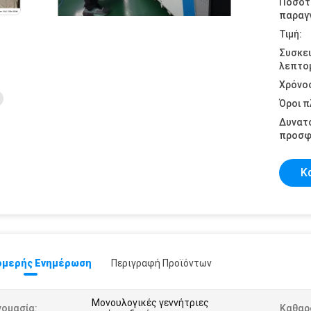
Ποσότ
παραγγ
Τιμή:
Συσκε
λεπτομ
Χρόνο
Όροι 
Δυνατ
προσφ
Κ
μερής Ενημέρωση
Περιγραφή Προϊόντων
Μονουλογικές γεννήτριες
νομασία:
Καθαρ