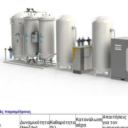
κές παραμέτρους
Απαιτήσεις
Κατανάλωση
Δυναμικότητα
Καθαρότητα
για τον
α
αέρα
3
(Nm
/hr)
(%)
εισερχόμεν