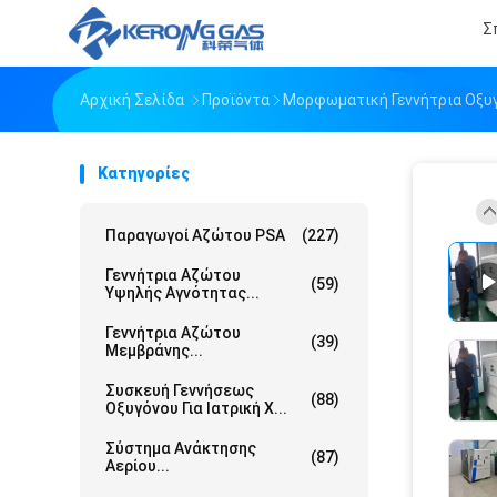
Σ
Αρχική Σελίδα
Προϊόντα
Μορφωματική Γεννήτρια Οξυ
Κατηγορίες
Παραγωγοί Αζώτου PSA
(227)
Γεννήτρια Αζώτου
(59)
Υψηλής Αγνότητας...
Γεννήτρια Αζώτου
(39)
Μεμβράνης...
Συσκευή Γεννήσεως
(88)
Οξυγόνου Για Ιατρική Χ...
Σύστημα Ανάκτησης
(87)
Αερίου...