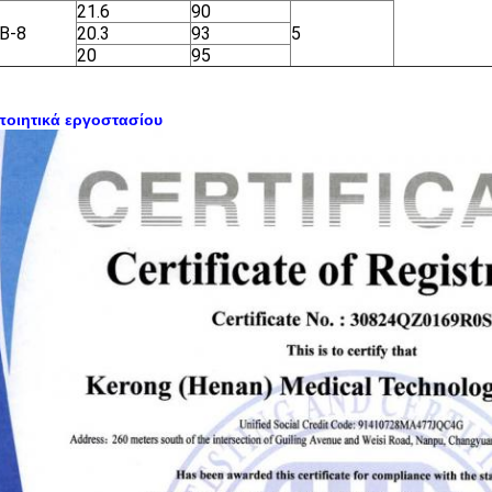
21.6
90
Β-8
20.3
93
5
20
95
ποιητικά εργοστασίου