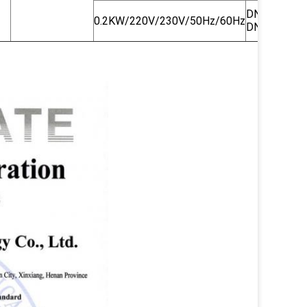
DN40/
0.2KW/220V/230V/50Hz/60Hz
4
DN15