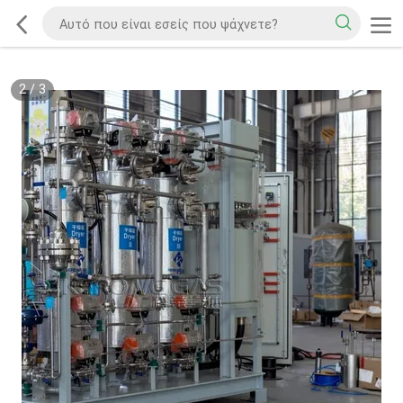
2
/
3