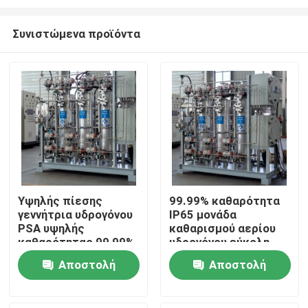
Συνιστώμενα προϊόντα
Υψηλής πίεσης
99.99% καθαρότητα
γεννήτρια υδρογόνου
IP65 μονάδα
Σπίτι
PSA υψηλής
καθαρισμού αερίου
καθαρότητας 99,99%
υδρογόνου εύκολη
εγκατάσταση
Προϊόντα
Αποστολή
Αποστολή
ερώτησης
ερώτησης
Σχετικά με εμάς