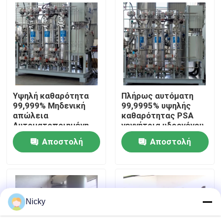
Επισκεψή εργοστασίου
Έλεγχος ποιότητας
Επικοινωνήστε μαζί μας
Υψηλή καθαρότητα
Πλήρως αυτόματη
99,999% Μηδενική
99,9995% υψηλής
απώλεια
καθαρότητας PSA
Ειδήσεις
Αυτοματοποιημένη
γεννήτρια υδρογόνου
μονάδα καθαρισμού
Αποστολή
Αποστολή
αερίου υδρογόνου
Ζητήστε μια προσφορά
ερώτησης
ερώτησης
Παραγωγοί αζώτου PSA
Nicky
Γεννήτρια αζώτου υψηλής αγνότητας