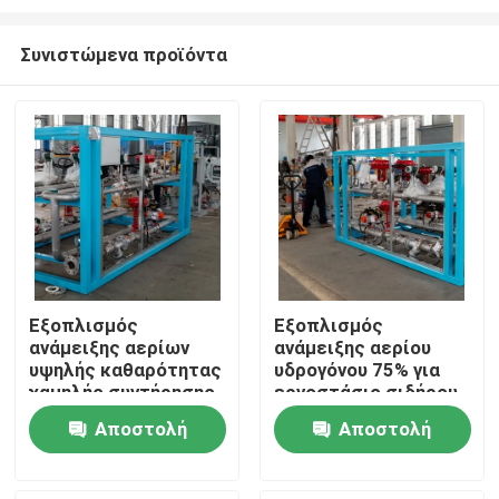
Συνιστώμενα προϊόντα
Εξοπλισμός
Εξοπλισμός
ανάμειξης αερίων
ανάμειξης αερίου
Σπίτι
υψηλής καθαρότητας
υδρογόνου 75% για
χαμηλής συντήρησης
εργοστάσιο σιδήρου
για εργοστάσια
και χάλυβα με
Προϊόντα
Αποστολή
Αποστολή
σιδήρου και χάλυβα
τηλεοπτική οθόνη
ερώτησης
ερώτησης
Σχετικά με εμάς