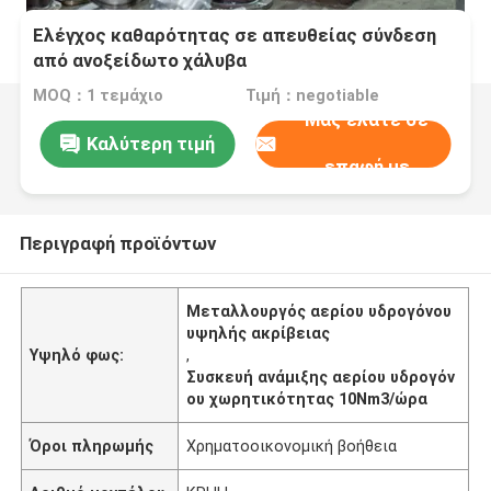
Ελέγχος καθαρότητας σε απευθείας σύνδεση
από ανοξείδωτο χάλυβα
MOQ：1 τεμάχιο
Τιμή：negotiable
Μας ελάτε σε
Καλύτερη τιμή
επαφή με
Περιγραφή προϊόντων
Μεταλλουργός αερίου υδρογόνου
υψηλής ακρίβειας
Υψηλό φως:
,
Συσκευή ανάμιξης αερίου υδρογόν
ου χωρητικότητας 10Nm3/ώρα
Όροι πληρωμής
Χρηματοοικονομική βοήθεια