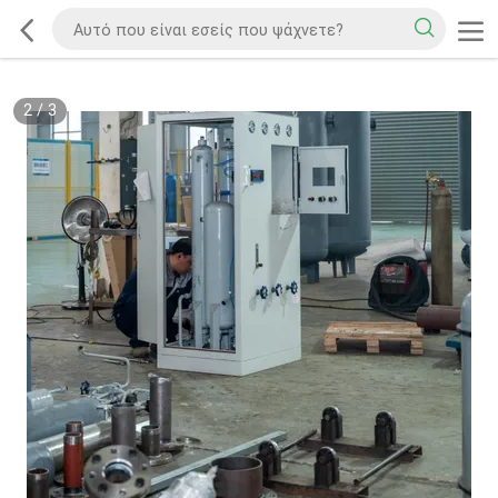
2
/
3