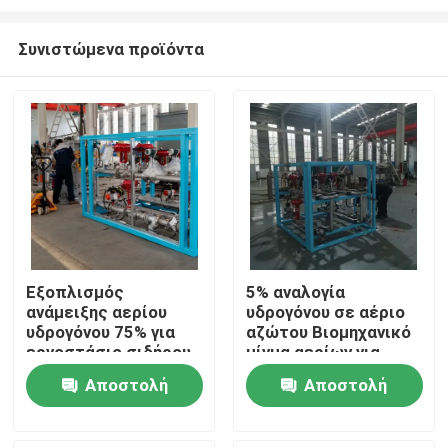
Συνιστώμενα προϊόντα
Εξοπλισμός
5% αναλογία
ανάμειξης αερίου
υδρογόνου σε αέριο
Σπίτι
υδρογόνου 75% για
αζώτου Βιομηχανικό
εργοστάσιο σιδήρου
μίγμα αερίων για
και χάλυβα με
σίδηρο και χάλυβα
Προϊόντα
Αποστολή
Αποστολή
τηλεοπτική οθόνη
ερώτησης
ερώτησης
Σχετικά με εμάς