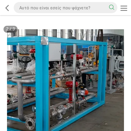
2
/
3