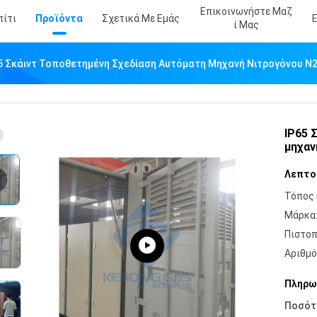
Επικοινωνήστε Μαζ
πίτι
Προϊόντα
Σχετικά Με Εμάς
Ί Μας
5 Σκάιντ Τοποθετημένη Σχεδίαση Αυτόματη Μηχανή Νιτρογόνου N2
IP65 
μηχαν
Λεπτο
Τόπος 
Μάρκα
Πιστοπ
Αριθμό
Πληρω
Ποσότ