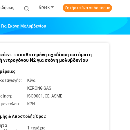
Greek
Ειδήσεις
Ζητήστε ένα απόσπασμα
 Για Σκόνη Μολυβδενίου
Σκάιντ τοποθετημένη σχεδίαση αυτόματη
ή νιτρογόνου N2 για σκόνη μολυβδενίου
μέρειες:
καταγωγής:
Κίνα
:
KERONG GAS
οίηση:
ISO9001, CE, ASME
 μοντέλου:
ΚΡΝ
μής & Αποστολής Όροι:
ητα
1 τεμάχιο