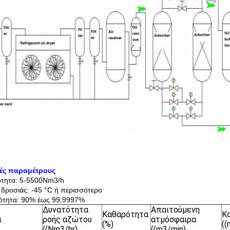
κές παραμέτρους
ότητα: 5-5500Nm3/h
 δροσιάς: -45 °C ή περισσότερο
ότητα: 90% έως 99,9997%
Δυνατότητα
Απαιτούμενη
Καθαρότητα
Κ
α
ροής αζώτου
ατμόσφαιρα
(%)
(
((Nm3/hr)
((m3/min)