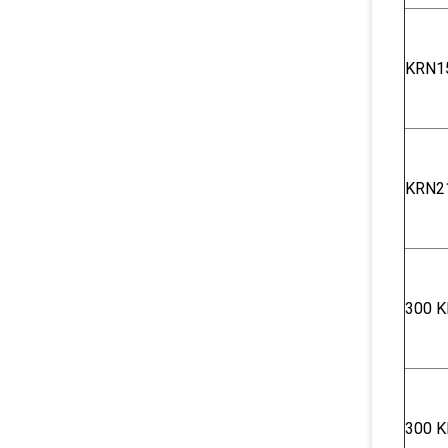
KRN1
KRN2
300 Κ
300 Κ