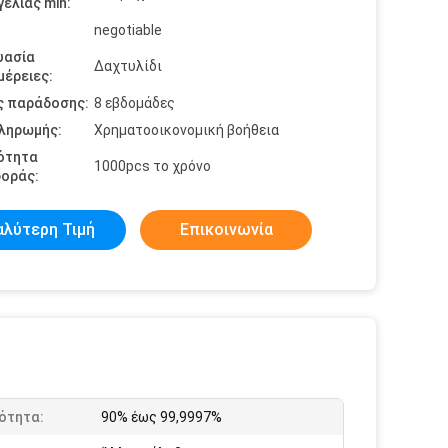
ελίας min:
negotiable
υασία
Δαχτυλίδι
έρειες:
ς παράδοσης:
8 εβδομάδες
πληρωμής:
Χρηματοοικονομική βοήθεια
ότητα
1000pcs το χρόνο
οράς:
αλύτερη Τιμή
Επικοινωνία
ότητα:
90% έως 99,9997%