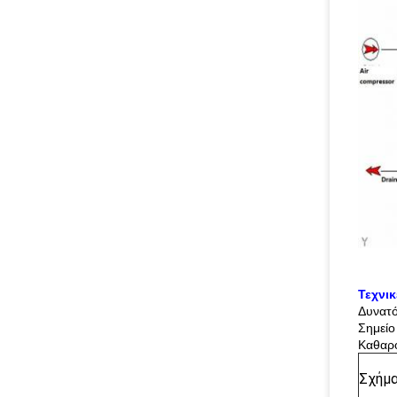
Τεχνι
Δυνατ
Σημείο
Καθαρ
Σχήμ