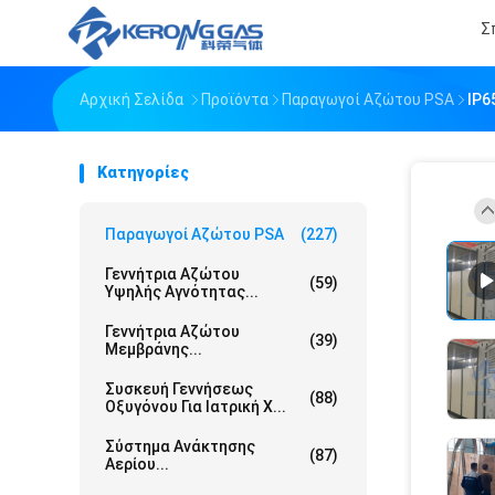
Σ
Αρχική Σελίδα
Προϊόντα
Παραγωγοί Αζώτου PSA
IP6
Κατηγορίες
Παραγωγοί Αζώτου PSA
(227)
Γεννήτρια Αζώτου
(59)
Υψηλής Αγνότητας...
Γεννήτρια Αζώτου
(39)
Μεμβράνης...
Συσκευή Γεννήσεως
(88)
Οξυγόνου Για Ιατρική Χ...
Σύστημα Ανάκτησης
(87)
Αερίου...