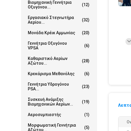
Βιομηχανική Γεννήτρια
(12)
Οξυγόνου...
Εργασιακό Στεγνωτήρα
(32)
Αερίου...
Μονάδα Κρέικ Αμμωνίας
(20)
Γεννήτρια Οξυγόνου
(6)
VPSA
Καθαριστικό Αερίων
(28)
Αζώτου...
Κρεκάρισμα Μεθανόλης
(6)
Γεννήτρια Υδρογόνου
(23)
PSA...
Συσκευή Ανάμιξης
(19)
Βιομηχανικών Αερίων...
Λεπτο
Αεροσυμπιεστής
(1)
Ο
Μορφωματική Γεννήτρια
(5)
Αζώτου...