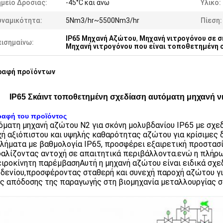
μείο Δροσιάς:
-45°C και άνω
Υλικό:
υναμικότητα:
5Nm3/hr~5500Nm3/hr
Πίεση:
IP65 Μηχανή Αζώτου
,
Μηχανή νιτρογόνου σε σ
πισημαίνω:
Μηχανή νιτρογόνου που είναι τοποθετημένη 
ραφή προϊόντων
IP65 Σκάιντ τοποθετημένη σχεδίαση αυτόματη μηχανή ν
ραφή του προϊόντος
όματη μηχανή αζώτου N2 για σκόνη μολυβδανίου IP65 με σχεδ
ή αξιόπιστου και υψηλής καθαρότητας αζώτου για κρίσιμες 
λήματα με βαθμολογία IP65, προσφέρει εξαιρετική προστασία
αλίζοντας αντοχή σε απαιτητικά περιβάλλοντα.ενώ η πλήρω
ειροκίνητη παρέμβασηΑυτή η μηχανή αζώτου είναι ειδικά σχε
δενίου,προσφέροντας σταθερή και συνεχή παροχή αζώτου γι
ης απόδοσης της παραγωγής στη βιομηχανία μεταλλουργίας σ