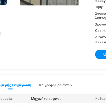
παραγγ
Τιμή:
Συσκε
λεπτομ
Χρόνο
Όροι 
Δυνατ
προσφ
Κ
μερής Ενημέρωση
Περιγραφή Προϊόντων
νομασία:
Μηχανή νιτρογόνου
Καθαρ