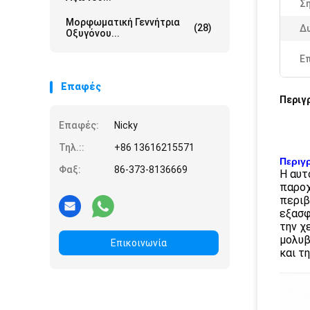
Ση
Μορφωματική Γεννήτρια
(28)
Δ
Οξυγόνου...
Ε
Επαφές
Περιγ
Επαφές:
Nicky
Τηλ.::
+86 13616215571
Περιγ
Φαξ:
86-373-8136669
Η αυτ
παροχ
περιβ
εξασφ
την χ
μολυβ
Επικοινωνία
και τ