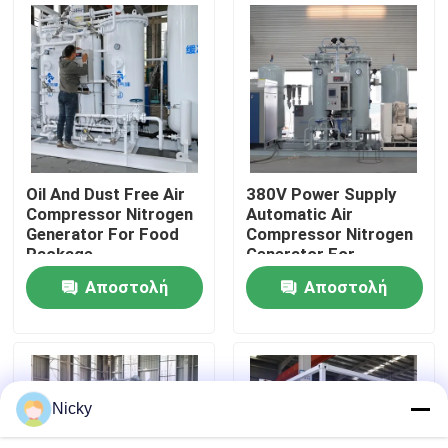
Επισκεψή εργοστασίου
Έλεγχος ποιότητας
Επικοινωνήστε μαζί μας
Oil And Dust Free Air
380V Power Supply
Compressor Nitrogen
Automatic Air
Generator For Food
Compressor Nitrogen
Ειδήσεις
Package
Generator For
Beverage Filling
Αποστολή
Αποστολή
Ζητήστε μια προσφορά
ερώτησης
ερώτησης
Παραγωγοί αζώτου PSA
Nicky
Γεννήτρια αζώτου υψηλής αγνότητας