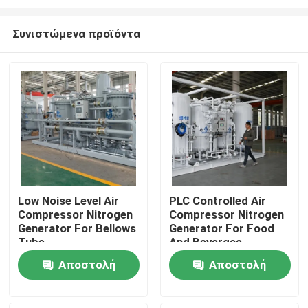
Συνιστώμενα προϊόντα
Low Noise Level Air
PLC Controlled Air
Compressor Nitrogen
Compressor Nitrogen
Σπίτι
Generator For Bellows
Generator For Food
Tube
And Bevergae
Προϊόντα
Αποστολή
Αποστολή
ερώτησης
ερώτησης
Σχετικά με εμάς