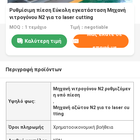
Ρυθμίσιμη πίεση Εύκολη εγκατάσταση Μηχανή
νιτρογόνου N2 για το laser cutting
MOQ：1 τεμάχιο
Τιμή：negotiable
Μας ελάτε σε
Καλύτερη τιμή
επαφή με
Περιγραφή προϊόντων
Μηχανή νιτρογόνου N2 ρυθμιζόμεν
η υπό πίεση
Υψηλό φως:
,
Μηχανή αζώτου N2 για το laser cu
tting
Όροι πληρωμής
Χρηματοοικονομική βοήθεια