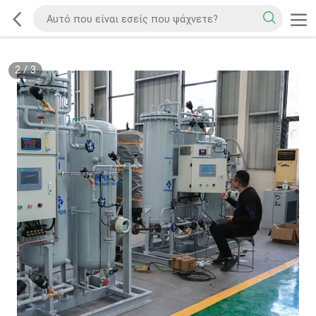
2
/
3