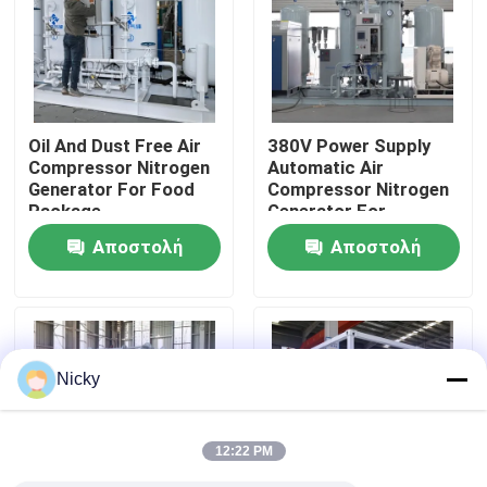
Επισκεψή εργοστασίου
Έλεγχος ποιότητας
Oil And Dust Free Air
380V Power Supply
Compressor Nitrogen
Automatic Air
Generator For Food
Compressor Nitrogen
Επικοινωνήστε μαζί μας
Package
Generator For
Beverage Filling
Αποστολή
Αποστολή
Ειδήσεις
ερώτησης
ερώτησης
Ζητήστε μια προσφορά
Nicky
Παραγωγοί αζώτου PSA
12:22 PM
Γεννήτρια αζώτου υψηλής αγνότητας