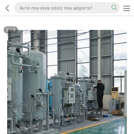
2
/
3