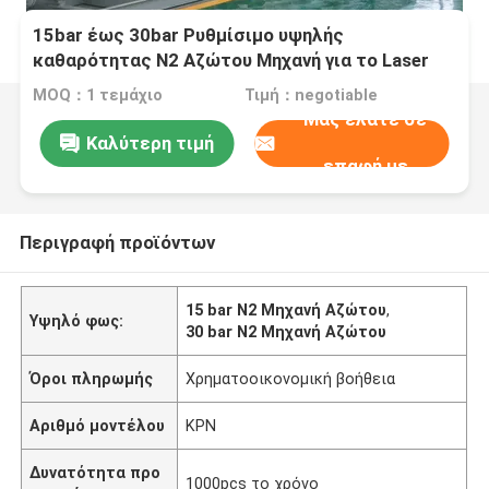
15bar έως 30bar Ρυθμίσιμο υψηλής
καθαρότητας N2 Αζώτου Μηχανή για το Laser
Cutting
MOQ：1 τεμάχιο
Τιμή：negotiable
Μας ελάτε σε
Καλύτερη τιμή
επαφή με
Περιγραφή προϊόντων
15 bar N2 Μηχανή Αζώτου
,
Υψηλό φως:
30 bar N2 Μηχανή Αζώτου
Όροι πληρωμής
Χρηματοοικονομική βοήθεια
Αριθμό μοντέλου
ΚΡΝ
Δυνατότητα προ
1000pcs το χρόνο