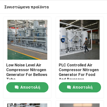
Συνιστώμενα προϊόντα
Low Noise Level Air
PLC Controlled Air
Compressor Nitrogen
Compressor Nitrogen
Generator For Bellows
Generator For Food
Σπίτι
Tube
And Bevergae
Αποστολή
Αποστολή
Προϊόντα
ερώτησης
ερώτησης
Σχετικά με εμάς