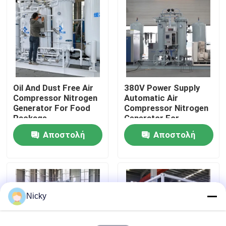
Επισκεψή εργοστασίου
Έλεγχος ποιότητας
Oil And Dust Free Air
380V Power Supply
Επικοινωνήστε μαζί μας
Compressor Nitrogen
Automatic Air
Generator For Food
Compressor Nitrogen
Package
Generator For
Ειδήσεις
Beverage Filling
Αποστολή
Αποστολή
ερώτησης
ερώτησης
Ζητήστε μια προσφορά
Παραγωγοί αζώτου PSA
Nicky
Γεννήτρια αζώτου υψηλής αγνότητας