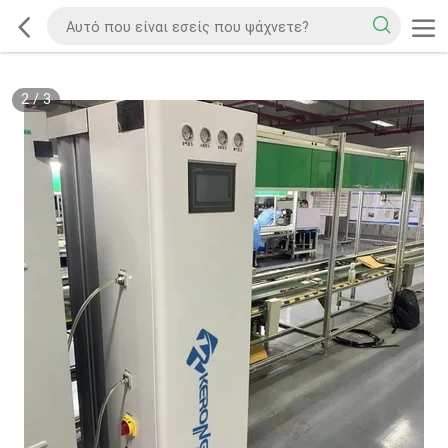
2
/
3