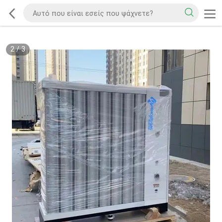
2
/
3