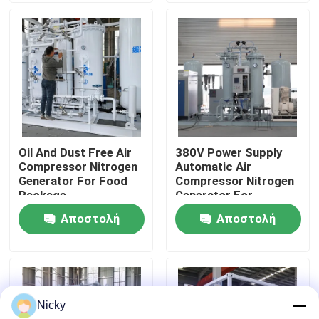
Επισκεψή εργοστασίου
Έλεγχος ποιότητας
Επικοινωνήστε μαζί μας
Oil And Dust Free Air
380V Power Supply
Compressor Nitrogen
Automatic Air
Ειδήσεις
Generator For Food
Compressor Nitrogen
Package
Generator For
Beverage Filling
Αποστολή
Αποστολή
Ζητήστε μια προσφορά
ερώτησης
ερώτησης
Παραγωγοί αζώτου PSA
Nicky
Γεννήτρια αζώτου υψηλής αγνότητας