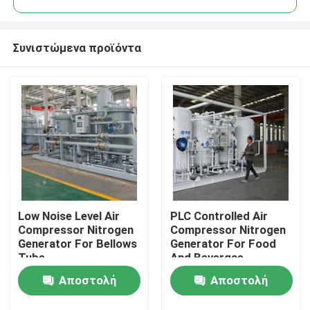
Συνιστώμενα προϊόντα
Low Noise Level Air
PLC Controlled Air
Σπίτι
Compressor Nitrogen
Compressor Nitrogen
Generator For Bellows
Generator For Food
Tube
And Bevergae
Προϊόντα
Αποστολή
Αποστολή
Σχετικά με εμάς
ερώτησης
ερώτησης